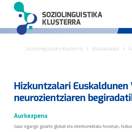
Soziolinguistika Klusterra
Aktualitatea
A
Hizkuntzalari Euskaldunen V
neurozientziaren begiradati
Aurkezpena
Gaur egungo gizarte global eta interkonektatu honetan, hizkun