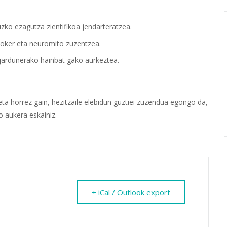
uzko ezagutza zientifikoa jendarteratzea.
 oker eta neuromito zuzentzea.
 jardunerako hainbat gako aurkeztea.
ta horrez gain, hezitzaile elebidun guztiei zuzendua egongo da,
 aukera eskainiz.
+ iCal / Outlook export