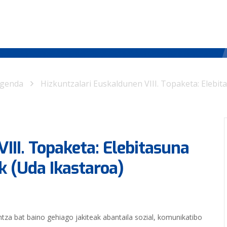
genda
Hizkuntzalari Euskaldunen VIII. Topaketa: Elebit
III. Topaketa: Elebitasuna
k (Uda Ikastaroa)
tza bat baino gehiago jakiteak abantaila sozial, komunikatibo