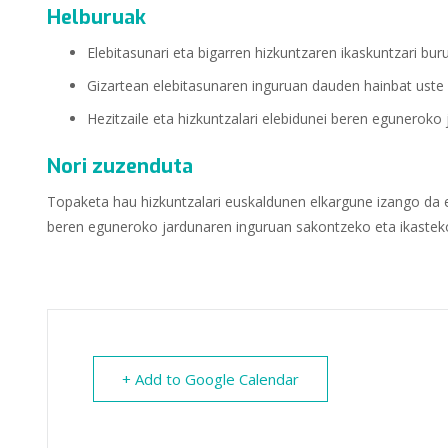
Helburuak
Elebitasunari eta bigarren hizkuntzaren ikaskuntzari bur
Gizartean elebitasunaren inguruan dauden hainbat uste
Hezitzaile eta hizkuntzalari elebidunei beren eguneroko
Nori zuzenduta
Topaketa hau hizkuntzalari euskaldunen elkargune izango da e
beren eguneroko jardunaren inguruan sakontzeko eta ikasteko
+ Add to Google Calendar