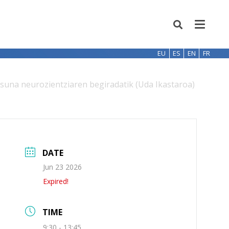
EU
ES
EN
FR
asuna neurozientziaren begiradatik (Uda Ikastaroa)
DATE
Jun 23 2026
Expired!
TIME
9:30 - 13:45