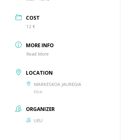
COST
12 €
MORE INFO
Read More
LOCATION
MARKESKOA JAUREGIA
Eibar
ORGANIZER
UEU