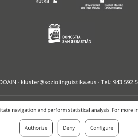
N · kluster@soziolinguistika.eus · Tel.: 943 592 
HARRA
PRIBATUTASUN POLITIKA
COOKIE-EN POLITIKA
H
litate navigation and perform statistical analysis. For more
© 2021 Soziolinguistika Klusterra
Authorize
Deny
Configure