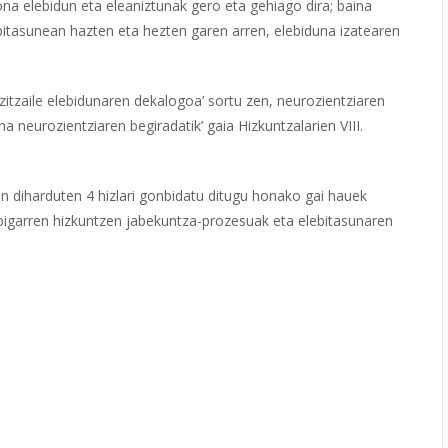
a elebidun eta eleaniztunak gero eta gehiago dira; baina
ebitasunean hazten eta hezten garen arren, elebiduna izatearen
itzaile elebidunaren dekalogoa’ sortu zen, neurozientziaren
a neurozientziaren begiradatik’ gaia Hizkuntzalarien VIII.
n diharduten 4 hizlari gonbidatu ditugu honako gai hauek
 bigarren hizkuntzen jabekuntza-prozesuak eta elebitasunaren