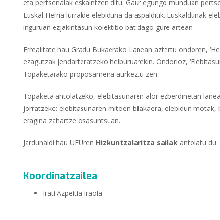
eta pertsonalak eskaintzen ditu. Gaur egungo munduan pertson
Euskal Herria lurralde elebiduna da aspalditik. Euskaldunak el
inguruan ezjakintasun kolektibo bat dago gure artean.
Errealitate hau Gradu Bukaerako Lanean aztertu ondoren, ‘Hez
ezagutzak jendarteratzeko helburuarekin. Ondorioz, ‘Elebitasun
Topaketarako proposamena aurkeztu zen.
Topaketa antolatzeko, elebitasunaren alor ezberdinetan lanea
jorratzeko: elebitasunaren mitoen bilakaera, elebidun motak,
eragina zahartze osasuntsuan.
Jardunaldi hau UEUren
Hizkuntzalaritza sailak
antolatu du.
Koordinatzailea
Irati Azpeitia Iraola