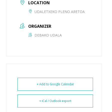
LOCATION
UDALETXEKO PLENO ARETOA
ORGANIZER
DEBAKO UDALA
+ Add to Google Calendar
+ iCal / Outlook export