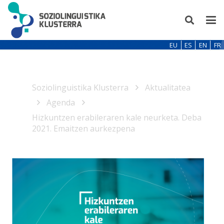
EU
ES
EN
FR
Soziolinguistika Klusterra
Aktualitatea
Agenda
Hizkuntzen erabileraren kale neurketa. Deba
2021. Emaitzen aurkezpena