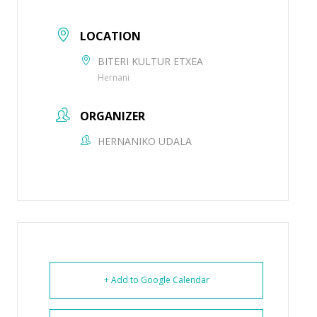
LOCATION
BITERI KULTUR ETXEA
Hernani
ORGANIZER
HERNANIKO UDALA
+ Add to Google Calendar