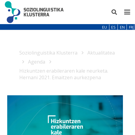
EU
ES
EN
FR
Soziolinguistika Klusterra
Aktualitatea
Agenda
Hizkuntzen erabileraren kale neurketa.
Hernani 2021. Emaitzen aurkezpena