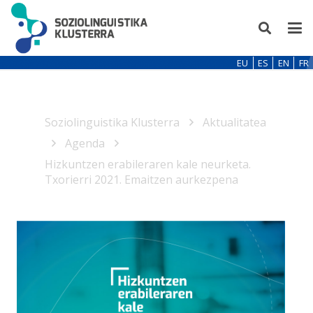
EU
ES
EN
FR
Soziolinguistika Klusterra
Aktualitatea
Agenda
Hizkuntzen erabileraren kale neurketa.
Txorierri 2021. Emaitzen aurkezpena