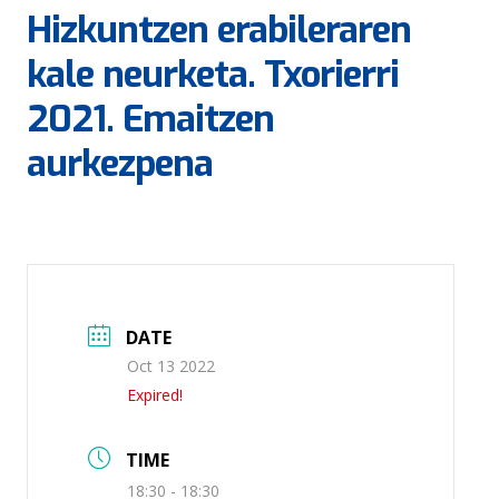
Hizkuntzen erabileraren
kale neurketa. Txorierri
2021. Emaitzen
aurkezpena
DATE
Oct 13 2022
Expired!
TIME
18:30 - 18:30