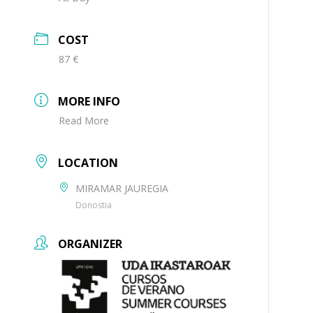
COST
87 €
MORE INFO
Read More
LOCATION
MIRAMAR JAUREGIA
Donostia
ORGANIZER