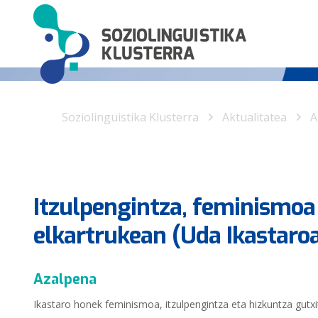
Soziolinguistika Klusterra
Aktualitatea
A
Itzulpengintza, feminismoa
elkartrukean (Uda Ikastaro
Azalpena
Ikastaro honek feminismoa, itzulpengintza eta hizkuntza gutxi