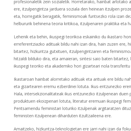
profesionaletik zein sozialetik. Horretarako, hainbat arlotako 
ere, itzulpengintza jarduera soziala den heinean itzulpen pro
eta, horregatik beragatik, feminismoak funtsezko rola izan dez
helbururik behinena teoria kritikoa, itzulpenaren praktika eta 
Lehenik eta behin, ikuspegi teorikoa eskainiko du ikastaro ho
erreferentziazko adituak bildu nahi izan dira, hain zuzen ere, 
bitartez, hizkuntza gutxituen, itzulpengintzaren eta feminism
hitzaldi bilduko dira, eta amaieran, sintesi saio baten bitartez,
ikuspegi teoriko eta akademiko hori gizarteari nola transferit
Ikastaroan hainbat alorretako adituak eta arituak ere bildu nah
eta gizartearen eremu ezberdinei lotuta. Ikus-entzunezko eremu
Hala, intersekzionalitateak ikus entzunezko itzulpenean duen pr
produktuen ekoizpenari lotuta, literatur eremuan ikuspegi fem
Pentsamendu feministari loturiko itzulpenak argitaratzen dituz
feministen itzulpenean diharduten itzultzaileena ere.
Amaitzeko, hizkuntza-teknologietan ere jarri nahi izan da fok