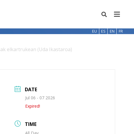
EU
ES
EN
FR
uak elkartrukean (Uda Ikastaroa)
DATE
Jul 06 - 07 2026
Expired!
TIME
All Day