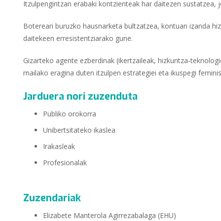
Itzulpengintzan erabaki kontzienteak har daitezen sustatzea, 
Botereari buruzko hausnarketa bultzatzea, kontuan izanda hi
daitekeen erresistentziarako gune.
Gizarteko agente ezberdinak (ikertzaileak, hizkuntza-teknologien
mailako eragina duten itzulpen estrategiei eta ikuspegi femini
Jarduera nori zuzenduta
Publiko orokorra
Unibertsitateko ikaslea
Irakasleak
Profesionalak
Zuzendariak
Elizabete Manterola Agirrezabalaga (EHU)