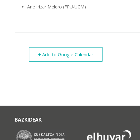
Ane Irizar Melero (FPU-UCM)
+ Add to Google Calendar
BAZKIDEAK