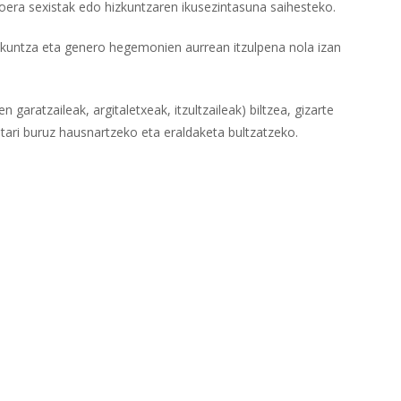
joera sexistak edo hizkuntzaren ikusezintasuna saihesteko.
zkuntza eta genero hegemonien aurrean itzulpena nola izan
 garatzaileak, argitaletxeak, itzultzaileak) biltzea, gizarte
stari buruz hausnartzeko eta eraldaketa bultzatzeko.