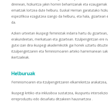
direnean, hizkuntza jakin horren beharrizanak eta ezaugarriak
emaitzak lortzea dute helburu. Euskal Herrian garatutako hizk
espezifikoa ezagutzea izango da helburu, eta hala, gizarteari
da.
Azken urteetan ikuspegi feministak indarra hartu du gizartean
erakundeetan, merkatuan eta gizartean. Itzulpengintzan ere 
gutxi izan dira ikuspegi akademikotik gai horiek uztartu dituzt
itzulpengintzaren eta feminismoaren arteko harremanean sakond
ikertzaileak.
Helburuak
Feminismoaren eta itzulpengintzaren elkarrekintza arakatzea, h
Ikuspegi kritiko eta inklusiboa sustatzea, ikuspuntu intersekzio
erreproduzitu edo desafiatu ditzakeen hausnartzea .