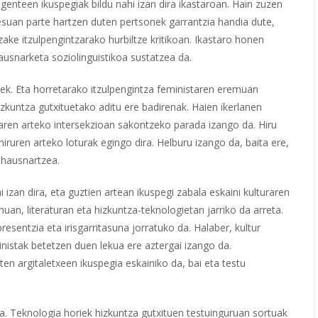
agenteen ikuspegiak bildu nahi izan dira ikastaroan. Hain zuzen
zesuan parte hartzen duten pertsonek garrantzia handia dute,
ake itzulpengintzarako hurbiltze kritikoan. Ikastaro honen
hausnarketa soziolinguistikoa sustatzea da.
nek. Eta horretarako itzulpengintza feministaren eremuan
hizkuntza gutxituetako aditu ere badirenak. Haien ikerlanen
oaren arteko intersekzioan sakontzeko parada izango da. Hiru
 hiruren arteko loturak egingo dira. Helburu izango da, baita ere,
u hausnartzea.
i izan dira, eta guztien artean ikuspegi zabala eskaini kulturaren
an, literaturan eta hizkuntza-teknologietan jarriko da arreta.
esentzia eta irisgarritasuna jorratuko da. Halaber, kultur
inistak betetzen duen lekua ere aztergai izango da.
ten argitaletxeen ikuspegia eskainiko da, bai eta testu
ua. Teknologia horiek hizkuntza gutxituen testuinguruan sortuak