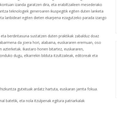
 kontuan izanda garatzen dira, eta erabiltzaileen mesederako
untza teknologiek generoaren ikuspegitik egiten duten lanketa
 eta lanbideari egiten dieten ekarpena ezagutzeko parada izango
, eta berdintasuna sustatzen duten praktikak zabalduz doaz
nabarmena da joera hori, alabaina, euskararen eremuan, oso
en azterketak. Ikastaro honen bitartez, euskararen,
uko dugu, elkarrekin bilduta itzultzaileak, editoreak eta
izkuntza gutxituak ardatz hartuta, euskaran jarrita fokua.
nal batetik, eta nola itzulpenak egitura patriarkalak