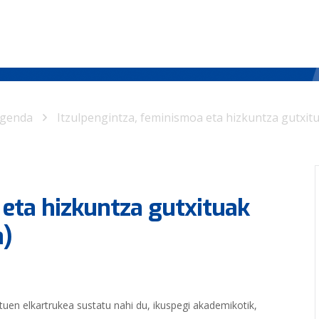
genda
Itzulpengintza, feminismoa eta hizkuntza gutxit
 eta hizkuntza gutxituak
a)
tuen elkartrukea sustatu nahi du, ikuspegi akademikotik,