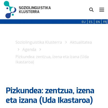
EU
ES
EN
FR
Soziolinguistika Klusterra
Aktualitatea
Agenda
Pizkundea: zentzua, izena eta izana (Uda
Ikastaroa)
Pizkundea: zentzua, izena
eta izana (Uda Ikastaroa)