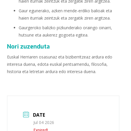
haien iturriak zeintzuk eta zergatik ziren argitzea.
Gaur egunerako, azken mende-erdiko balioak eta
haien iturriak zeintzuk eta zergatik ziren argitzea.
Gaurgeroko balizko pizkunderako oraingo oinarri,
hutsune eta aukerez gogoeta egitea.
Nori zuzenduta
Euskal Herriaren osasunaz eta biziberritzeaz ardura edo
interesa duena, edota euskal pentsamendu, filosofia,
historia eta letretan ardura edo interesa duena.
DATE
Jul 04 2026
Expired!