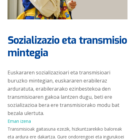
Sozializazio eta transmisio
mintegia
Euskararen sozializazioari eta transmisioari
buruzko mintegian, euskararen erabileraz
arduratuta, erabilerarako ezinbestekoa den
transmisioaren gakoa lantzen dugu, beti ere
sozializazioa bera ere transmisiorako modu bat
bezala ulertuta.
Eman izena
Transmisioak gaitasuna ezezik, hizkuntzarekiko baloreak
eta ardura ere dakartza. Gure ondorengoei eta ingurukoei