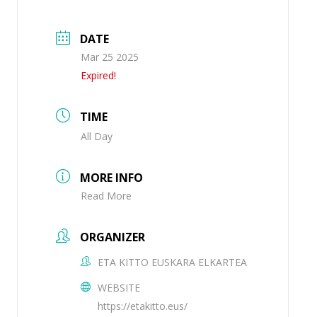
DATE
Mar 25 2025
Expired!
TIME
All Day
MORE INFO
Read More
ORGANIZER
ETA KITTO EUSKARA ELKARTEA
WEBSITE
https://etakitto.eus/