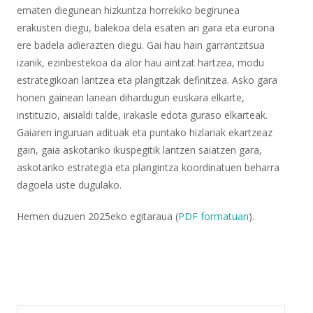
ematen diegunean hizkuntza horrekiko begirunea
erakusten diegu, balekoa dela esaten ari gara eta eurona
ere badela adierazten diegu. Gai hau hain garrantzitsua
izanik, ezinbestekoa da alor hau aintzat hartzea, modu
estrategikoan lantzea eta plangitzak definitzea. Asko gara
honen gainean lanean dihardugun euskara elkarte,
instituzio, aisialdi talde, irakasle edota guraso elkarteak.
Gaiaren inguruan adituak eta puntako hizlariak ekartzeaz
gain, gaia askotariko ikuspegitik lantzen saiatzen gara,
askotariko estrategia eta plangintza koordinatuen beharra
dagoela uste dugulako.
Hemen duzuen 2025eko egitaraua (
PDF formatuan
).