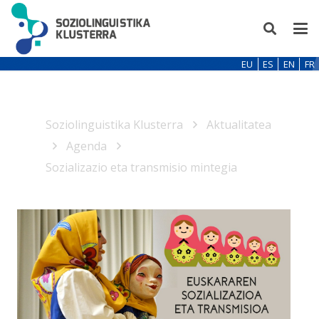
EU
ES
EN
FR
Soziolinguistika Klusterra
Aktualitatea
Agenda
Sozializazio eta transmisio mintegia