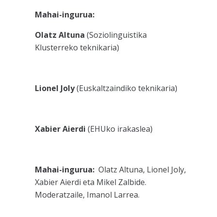
Mahai-ingurua:
Olatz Altuna
(Soziolinguistika
Klusterreko teknikaria)
Lionel Joly
(Euskaltzaindiko teknikaria)
Xabier Aierdi
(EHUko irakaslea)
Mahai-ingurua:
Olatz Altuna, Lionel Joly,
Xabier Aierdi eta Mikel Zalbide.
Moderatzaile, Imanol Larrea.