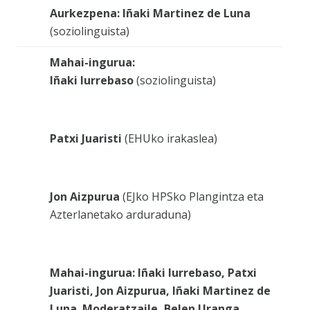
Aurkezpena: Iñaki Martinez de Luna
(soziolinguista)
Mahai-ingurua:
Iñaki Iurrebaso
(soziolinguista)
Patxi Juaristi
(EHUko irakaslea)
Jon Aizpurua
(EJko HPSko Plangintza eta
Azterlanetako arduraduna)
Mahai-ingurua: Iñaki Iurrebaso, Patxi
Juaristi, Jon Aizpurua, Iñaki Martinez de
Luna. Moderatzaile, Belen Uranga