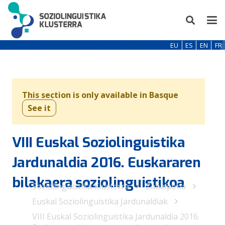
EU
ES
EN
FR
This section is only available in Basque
See it
VIII Euskal Soziolinguistika
Jardunaldia 2016. Euskararen
bilakaera soziolinguistikoa
Soziolinguistika Klusterra
Zabalpena
Euskal Soziolinguistika Jardunaldiak
VIII Euskal Soziolinguistika Jardunaldia 2016.