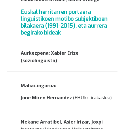
Euskal herritarren portaera
linguistikoen motibo subjektiboen
bilakaera (1991-2015), eta aurrera
begirako bideak
Aurkezpena:
Xabier Erize
(soziolinguista)
Mahai-ingurua:
Jone Miren Hernandez
(EHUko irakaslea)
Nekane Arratibel, Asier Irizar, Joxpi