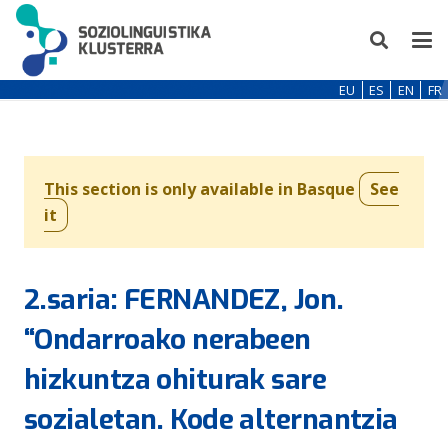
EU
ES
EN
FR
This section is only available in Basque
See
it
2.saria: FERNANDEZ, Jon.
“Ondarroako nerabeen
hizkuntza ohiturak sare
sozialetan. Kode alternantzia