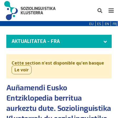
EU
ES
EN
FR
AKTUALITATEA - FRA
Cette section n'est disponible qu'en basque
Le voir
Auñamendi Eusko
Entziklopedia berritua
aurkeztu dute. Soziolinguistika