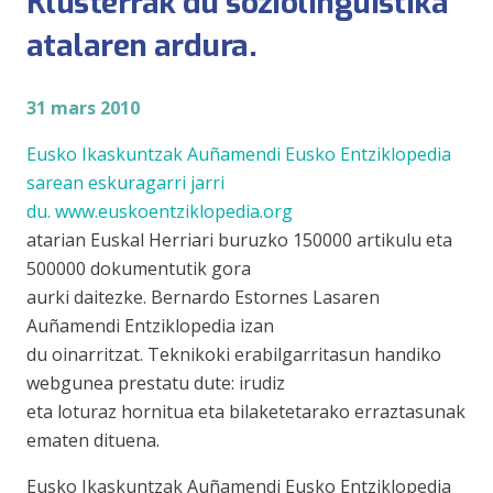
Klusterrak du soziolinguistika
atalaren ardura.
31 mars 2010
Eusko Ikaskuntzak Auñamendi Eusko Entziklopedia
sarean eskuragarri jarri
du.
www.euskoentziklopedia.org
atarian Euskal Herriari buruzko 150000 artikulu eta
500000 dokumentutik gora
aurki daitezke. Bernardo Estornes Lasaren
Auñamendi Entziklopedia izan
du oinarritzat. Teknikoki erabilgarritasun handiko
webgunea prestatu dute: irudiz
eta loturaz hornitua eta bilaketetarako erraztasunak
ematen dituena.
Eusko Ikaskuntzak Auñamendi Eusko Entziklopedia