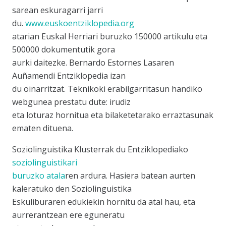
sarean eskuragarri jarri
du.
www.euskoentziklopedia.org
atarian Euskal Herriari buruzko 150000 artikulu eta
500000 dokumentutik gora
aurki daitezke. Bernardo Estornes Lasaren
Auñamendi Entziklopedia izan
du oinarritzat. Teknikoki erabilgarritasun handiko
webgunea prestatu dute: irudiz
eta loturaz hornitua eta bilaketetarako erraztasunak
ematen dituena.
Soziolinguistika Klusterrak du Entziklopediako
soziolinguistikari
buruzko atala
ren ardura. Hasiera batean aurten
kaleratuko den Soziolinguistika
Eskuliburaren edukiekin hornitu da atal hau, eta
aurrerantzean ere eguneratu