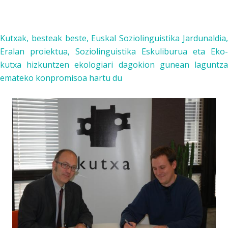
Kutxa
k, besteak beste, Euskal Soziolinguistika Jardunaldia,
Eralan proiektua, Soziolinguistika Eskuliburua eta Eko-
kutxa hizkuntzen ekologiari dagokion gunean laguntza
emateko konpromisoa hartu du