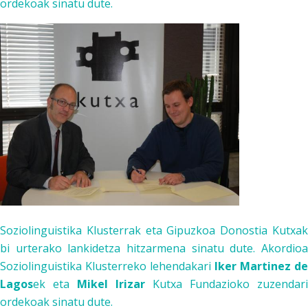
ordekoak sinatu dute.
Soziolinguistika Klusterra
k eta
Gipuzkoa Donostia Kutxa
bi urterako lankidetza hitzarmena sinatu dute. Akordioa
Soziolinguistika Kluster
reko lehendakari
Iker Martinez de
Lagos
ek eta
Mikel Irizar
Kutxa Fundazio
ko zuzendari
ordekoak sinatu dute.