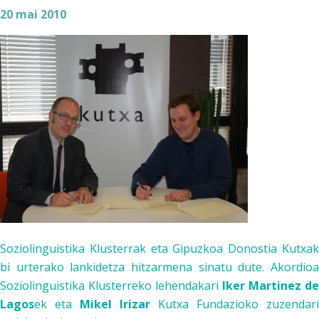
20 mai 2010
Soziolinguistika Klusterra
k eta
Gipuzkoa Donostia Kutxa
bi urterako lankidetza hitzarmena sinatu dute. Akordioa
Soziolinguistika Kluster
reko lehendakari
Iker Martinez de
Lagos
ek eta
Mikel Irizar
Kutxa Fundazio
ko zuzendari