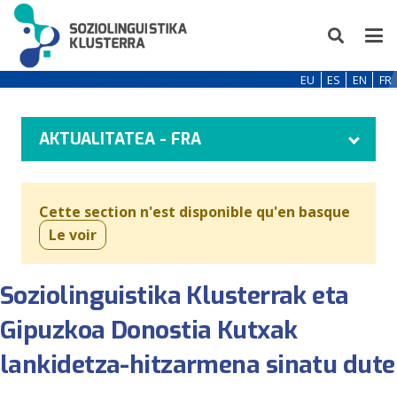
EU
ES
EN
FR
AKTUALITATEA - FRA
Cette section n'est disponible qu'en basque
Le voir
Soziolinguistika Klusterrak eta
Gipuzkoa Donostia Kutxak
lankidetza-hitzarmena sinatu dute