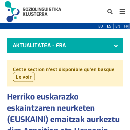
EU
ES
EN
FR
AKTUALITATEA - FRA
Cette section n'est disponible qu'en basque
Le voir
Herriko euskarazko
eskaintzaren neurketen
(EUSKAINI) emaitzak aurkeztu