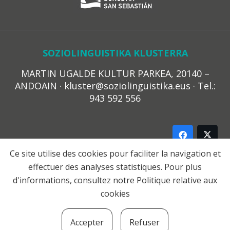
SOZIOLINGUISTIKA KLUSTERRA
MARTIN UGALDE KULTUR PARKEA, 20140 –
ANDOAIN · kluster@soziolinguistika.eus · Tel.:
943 592 556
Ce site utilise des cookies pour faciliter la navigation et
effectuer des analyses statistiques. Pour plus
LEGE OHARRA
d'informations, consultez notre
Politique relative aux
PRIBATUTASUN POLITIKA
cookies
COOKIE-EN POLITIKA
HARREMANA
Accepter
Refuser