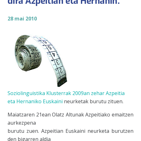
dira Azpeitian eta Hernanin.
28 mai 2010
Soziolinguistika Klusterra
k 2009an zehar Azpeitia
eta Hernaniko
Euskaini
neurketak burutu zituen.
Maiatzaren 21ean Olatz Altunak Azpeitiako emaitzen
aurkezpena
burutu zuen. Azpeitian
Euskaini
neurketa burutzen
den bigarren aldia