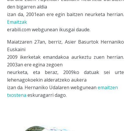
den bigarren aldia
izan da, 2001ean ere egin baitzen neurketa herrian.
Emaitzak
erabili.com webgunean ikusgai daude.
Maiatzaren 27an, berriz, Asier Basurtok Hernaniko
Euskaini
2009 ikerketak emandakoa aurkeztu zuen herrian.
2003an ere egina zegoen
neurketa, eta beraz, 2009ko datuak sei urte
lehenagokoekin alderatzeko aukera
izan da. Hernaniko Udalaren webgunean
emaitzen
txostena
eskuragarri dago.