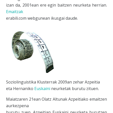
izan da, 2001ean ere egin baitzen neurketa herrian.
Emaitzak
erabili.com webgunean ikusgai daude.
Soziolinguistika Klusterra
k 2009an zehar Azpeitia
eta Hernaniko
Euskaini
neurketak burutu zituen.
Maiatzaren 21ean Olatz Altunak Azpeitiako emaitzen
aurkezpena
burutu zuen. Azpeitian
Euskaini
neurketa burutzen