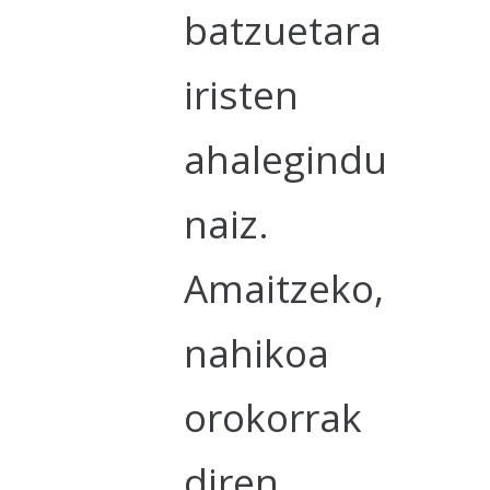
batzuetara
iristen
ahalegindu
naiz.
Amaitzeko,
nahikoa
orokorrak
diren