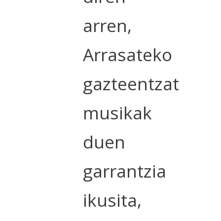
arren,
Arrasateko
gazteentzat
musikak
duen
garrantzia
ikusita,