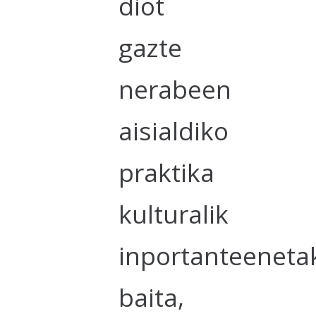
diot
gazte
nerabeen
aisialdiko
praktika
kulturalik
inportanteeneta
baita,