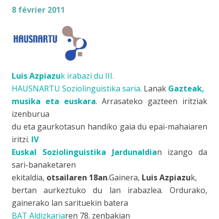
8 février 2011
Luis Azpiazu
k irabazi du
III.
HAUSNARTU Soziolinguistika saria
. Lanak
Gazteak,
musika eta euskara
. Arrasateko gazteen iritziak
izenburua
du eta gaurkotasun handiko gaia du epai-mahaiaren
iritzi.
IV
Euskal Soziolinguistika Jardunaldia
n izango da
sari-banaketaren
ekitaldia,
otsailaren 18an
.Gainera,
Luis Azpiazu
k,
bertan aurkeztuko du lan irabazlea. Ordurako,
gainerako lan sarituekin batera
BAT Aldizkaria
ren 78. zenbakian