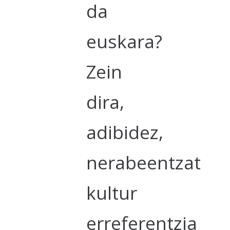
da
euskara?
Zein
dira,
adibidez,
nerabeentzat
kultur
erreferentzia