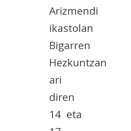
Arizmendi
ikastolan
Bigarren
Hezkuntzan
ari
diren
14 eta