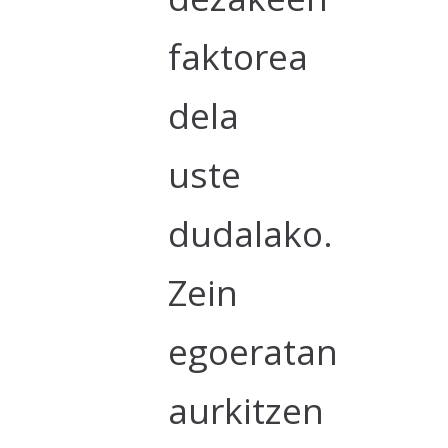
faktorea
dela
uste
dudalako.
Zein
egoeratan
aurkitzen