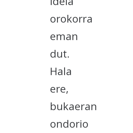
ideia
orokorra
eman
dut.
Hala
ere,
bukaeran
ondorio