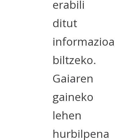
erabili
ditut
informazioa
biltzeko.
Gaiaren
gaineko
lehen
hurbilpena