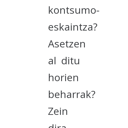
kontsumo-
eskaintza?
Asetzen
al ditu
horien
beharrak?
Zein
dira