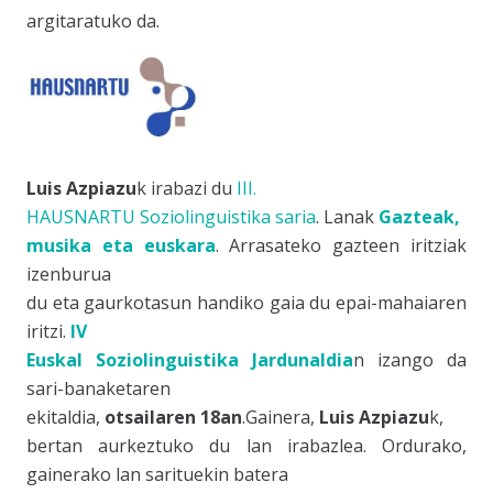
argitaratuko da.
Luis Azpiazu
k irabazi du
III.
HAUSNARTU Soziolinguistika saria
. Lanak
Gazteak,
musika eta euskara
. Arrasateko gazteen iritziak
izenburua
du eta gaurkotasun handiko gaia du epai-mahaiaren
iritzi.
IV
Euskal Soziolinguistika Jardunaldia
n izango da
sari-banaketaren
ekitaldia,
otsailaren 18an
.Gainera,
Luis Azpiazu
k,
bertan aurkeztuko du lan irabazlea. Ordurako,
gainerako lan sarituekin batera