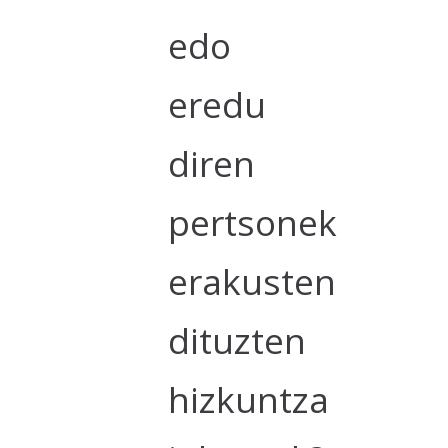
edo
eredu
diren
pertsonek
erakusten
dituzten
hizkuntza