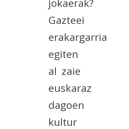
jokaerak?
Gazteei
erakargarria
egiten
al zaie
euskaraz
dagoen
kultur