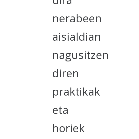
nerabeen
aisialdian
nagusitzen
diren
praktikak
eta
horiek