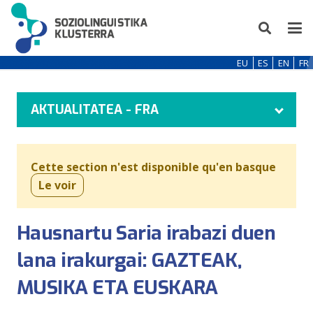
EU
ES
EN
FR
AKTUALITATEA - FRA
Cette section n'est disponible qu'en basque
Le voir
Hausnartu Saria irabazi duen
lana irakurgai: GAZTEAK,
MUSIKA ETA EUSKARA