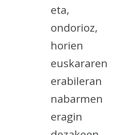
eta,
ondorioz,
horien
euskararen
erabileran
nabarmen
eragin
dezakeen