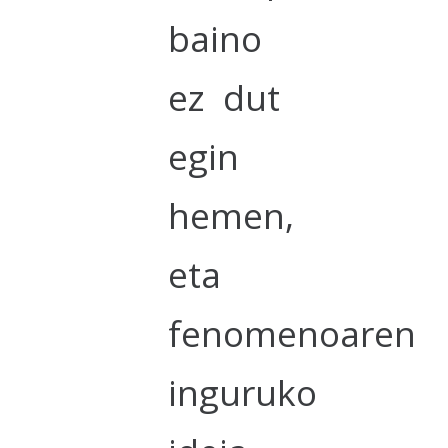
baino
ez dut
egin
hemen,
eta
fenomenoaren
inguruko