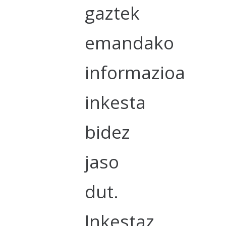
gaztek
emandako
informazioa
inkesta
bidez
jaso
dut.
Inkestaz