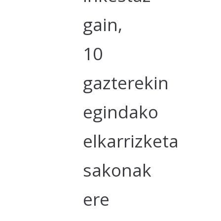
gain,
10
gazterekin
egindako
elkarrizketa
sakonak
ere