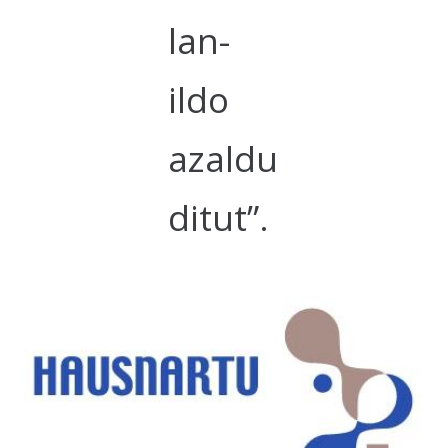
lan-
ildo
azaldu
ditut”.