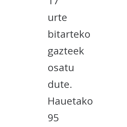
17
urte
bitarteko
gazteek
osatu
dute.
Hauetako
95