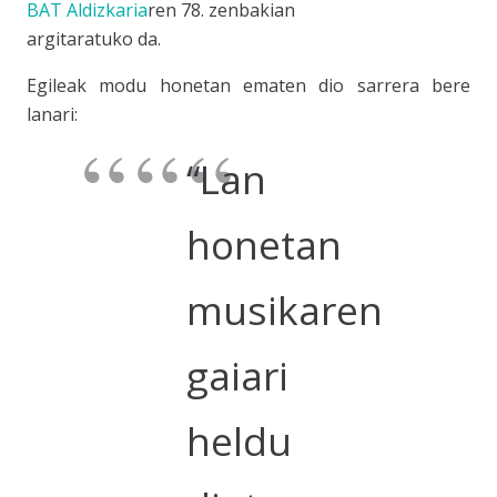
BAT Aldizkaria
ren 78. zenbakian
argitaratuko da.
Egileak modu honetan ematen dio sarrera bere
lanari:
“Lan
honetan
musikaren
gaiari
heldu