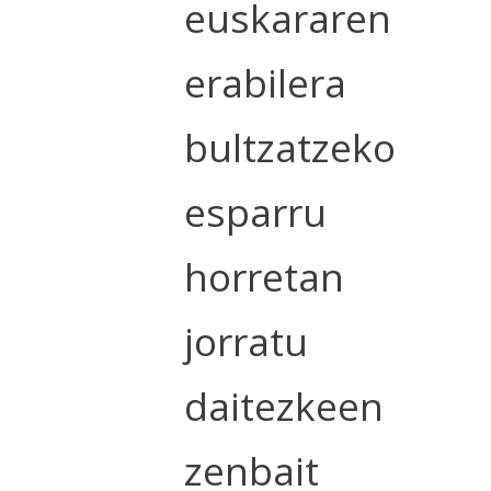
euskararen
erabilera
bultzatzeko
esparru
horretan
jorratu
daitezkeen
zenbait