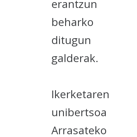
erantzun
beharko
ditugun
galderak.
Ikerketaren
unibertsoa
Arrasateko