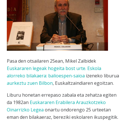
Pasa den otsailaren 25ean, Mikel Zalbidek
Euskararen legeak hogeita bost urte. Eskola
alorreko bilakaera: balioespen-saioa
izeneko liburua
aurkeztu zuen Bilbon
, Euskaltzaindiaren egoitzan.
Liburu honetan errepaso zabala eta zehatza egiten
da 1982an
Euskararen Erabilera Arauzkotzeko
Oinarrizko Legea
onartu ondorengo 25 urteetan
eman den bilakaeraz, bereziki eskolaren ikuspegitik.