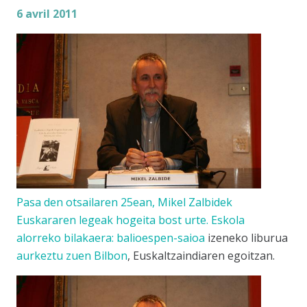
6 avril 2011
Pasa den otsailaren 25ean, Mikel Zalbidek
Euskararen legeak hogeita bost urte. Eskola
alorreko bilakaera: balioespen-saioa
izeneko liburua
aurkeztu zuen Bilbon
, Euskaltzaindiaren egoitzan.