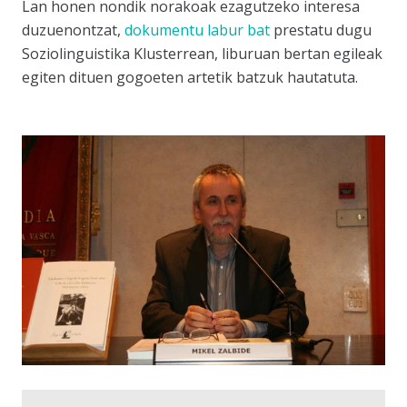
Lan honen nondik norakoak ezagutzeko interesa
duzuenontzat,
dokumentu labur bat
prestatu dugu
Soziolinguistika Klusterrean, liburuan bertan egileak
egiten dituen gogoeten artetik batzuk hautatuta.