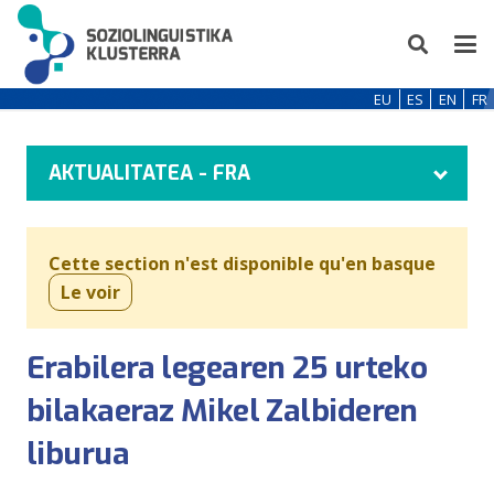
EU
ES
EN
FR
AKTUALITATEA - FRA
Cette section n'est disponible qu'en basque
Le voir
Erabilera legearen 25 urteko
bilakaeraz Mikel Zalbideren
liburua