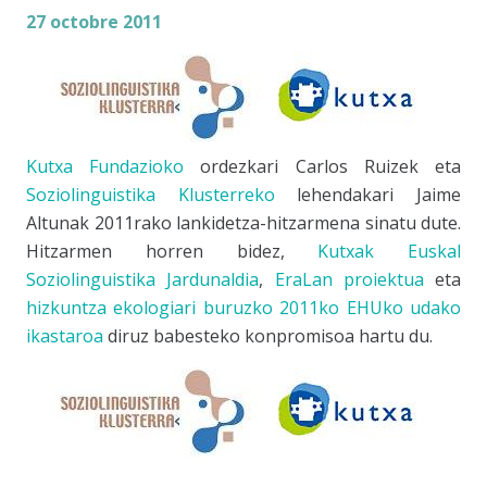
27 octobre 2011
Kutxa Fundazioko
ordezkari Carlos Ruizek eta
Soziolinguistika Klusterreko
lehendakari Jaime
Altunak 2011rako lankidetza-hitzarmena sinatu dute.
Hitzarmen horren bidez,
Kutxak
Euskal
Soziolinguistika Jardunaldia
,
EraLan proiektua
eta
hizkuntza ekologiari buruzko 2011ko EHUko udako
ikastaroa
diruz babesteko konpromisoa hartu du.