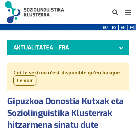
EU
ES
EN
FR
AKTUALITATEA - FRA
Cette section n'est disponible qu'en basque
Le voir
Gipuzkoa Donostia Kutxak eta
Soziolinguistika Klusterrak
hitzarmena sinatu dute