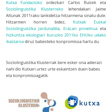
Kutxa Fundazioko
ordezkari Carlos Ruizek eta
Soziolinguistika Klusterreko
lehendakari Jaime
Altunak 2011rako lankidetza-hitzarmena sinatu dute.
Hitzarmen horren bidez,
Kutxak
Euskal
Soziolinguistika Jardunaldia
,
EraLan proiektua
eta
hizkuntza ekologiari buruzko 2011ko EHUko udako
ikastaroa
diruz babesteko konpromisoa hartu du.
Soziolinguistika Klusterrak bere esker ona adierazi
nahi dio Kutxari urtez urte eskaintzen duen babes
eta konpromisoagatik.