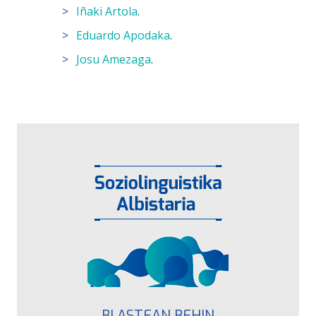
Iñaki Artola
.
Eduardo Apodaka
.
Josu Amezaga
.
BI ASTEAN BEHIN