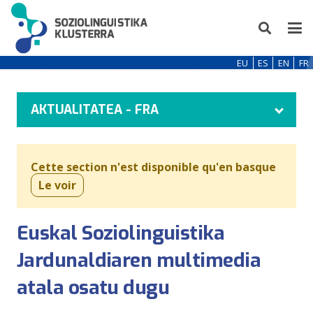
EU
ES
EN
FR
AKTUALITATEA - FRA
Cette section n'est disponible qu'en basque
Le voir
Euskal Soziolinguistika
Jardunaldiaren multimedia
atala osatu dugu