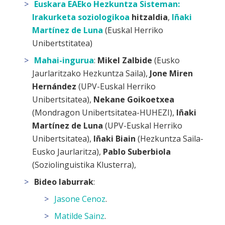
Euskara EAEko Hezkuntza Sisteman:
Irakurketa soziologikoa
hitzaldia
,
Iñaki
Martínez de Luna
(Euskal Herriko
Unibertstitatea)
Mahai-ingurua
:
Mikel Zalbide
(Eusko
Jaurlaritzako Hezkuntza Saila),
Jone Miren
Hernández
(UPV-Euskal Herriko
Unibertsitatea),
Nekane Goikoetxea
(Mondragon Unibertsitatea-HUHEZI),
Iñaki
Martínez de Luna
(UPV-Euskal Herriko
Unibertsitatea),
Iñaki Biain
(Hezkuntza Saila-
Eusko Jaurlaritza),
Pablo Suberbiola
(Soziolinguistika Klusterra),
Bideo laburrak
:
Jasone Cenoz
.
Matilde Sainz
.