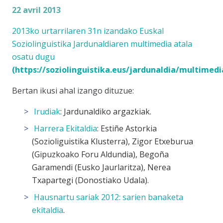
22 avril 2013
2013ko urtarrilaren 31n izandako Euskal
Soziolinguistika Jardunaldiaren multimedia atala
osatu dugu
(
https://soziolinguistika.eus/jardunaldia/multimedi
Bertan ikusi ahal izango dituzue:
Irudiak
: Jardunaldiko argazkiak.
Harrera Ekitaldia
: Estiñe Astorkia
(Sozioliguistika Klusterra), Zigor Etxeburua
(Gipuzkoako Foru Aldundia), Begoña
Garamendi (Eusko Jaurlaritza), Nerea
Txapartegi (Donostiako Udala).
Hausnartu sariak 2012: sarien banaketa
ekitaldia
.