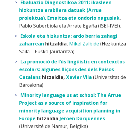
Ebaluazio Diagnostikoa 2011: ikasleen
hizkuntza erabilera datuak (Arrue
proiektua). Emaitza eta ondorio nagusiak
,
Pablo Suberbiola eta Arrate Egaña (ISEI-IVEI).
Eskola eta hizkuntza: ardo berria zahagi
zaharrean
hitzaldia
,
Mikel Zalbide
(Hezkuntza
Saila – Eusko Jaurlaritza)
La promoció de l’ús lingüístic en contexctos
escolars: algunes lliçons des dels Països
Catalans
hitzaldia,
Xavier Vila
(Universitat de
Barcelona)
Minority language us at school: The Arrue
Project as a source of inspiration for
minority language acquisition planning in
Europe
hitzaldia
Jeroen Darquennes
(Université de Namur, Belgika)