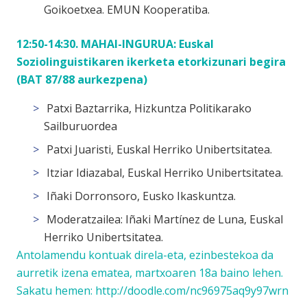
Goikoetxea. EMUN Kooperatiba.
12:50-14:30. MAHAI-INGURUA:
Euskal
Soziolinguistikaren ikerketa etorkizunari begira
(BAT 87/88 aurkezpena)
Patxi Baztarrika, Hizkuntza Politikarako
Sailburuordea
Patxi Juaristi, Euskal Herriko Unibertsitatea.
Itziar Idiazabal, Euskal Herriko Unibertsitatea.
Iñaki Dorronsoro, Eusko Ikaskuntza.
Moderatzailea: Iñaki Martínez de Luna, Euskal
Herriko Unibertsitatea.
Antolamendu kontuak direla-eta, ezinbestekoa da
aurretik izena ematea, martxoaren 18a baino lehen.
Sakatu hemen:
http://doodle.com/nc96975aq9y97wrn