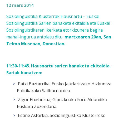
12 mars 2014
Soziolinguistika Klusterrak Hausnartu – Euskal
Soziolinguistika Sarien banaketa ekitaldia eta Euskal
Soziolinguistikaren ikerketa etorkizunera begira
mahai-ingurua antolatu ditu,
martxoaren 20an, San
Telmo Museoan, Donostian.
11:30-11:45. Hausnartu sarien banaketa ekitaldia.
Sariak banatzen:
Patxi Baztarrika, Eusko Jaurlaritzako Hizkuntza
Politikarako Sailburuordea.
Zigor Etxeburua, Gipuzkoako Foru Aldundiko
Euskara Zuzendaria.
Estiñe Astorkia, Soziolinguistika Klusterreko