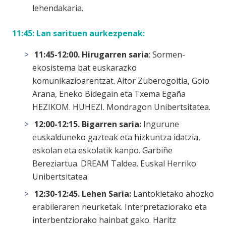
lehendakaria.
11:45: Lan sarituen aurkezpenak:
11:45-12:00. Hirugarren saria
:
Sormen-
ekosistema bat euskarazko
komunikazioarentzat.
Aitor Zuberogoitia, Goio
Arana, Eneko Bidegain eta Txema Egaña
HEZIKOM. HUHEZI. Mondragon Unibertsitatea.
12:00-12:15. Bigarren saria:
Ingurune
euskalduneko gazteak eta hizkuntza idatzia,
eskolan eta eskolatik kanpo
. Garbiñe
Bereziartua. DREAM Taldea. Euskal Herriko
Unibertsitatea.
12:30-12:45. Lehen Saria:
Lantokietako ahozko
erabileraren neurketak. Interpretaziorako eta
interbentziorako hainbat gako.
Haritz