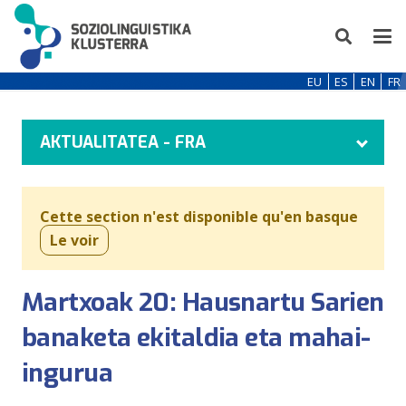
EU
ES
EN
FR
AKTUALITATEA - FRA
Cette section n'est disponible qu'en basque
Le voir
Martxoak 20: Hausnartu Sarien
banaketa ekitaldia eta mahai-
ingurua