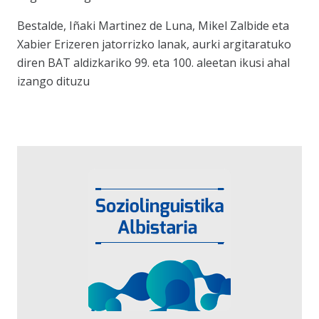
Bestalde, Iñaki Martinez de Luna, Mikel Zalbide eta
Xabier Erizeren jatorrizko lanak, aurki argitaratuko
diren BAT aldizkariko 99. eta 100. aleetan ikusi ahal
izango dituzu