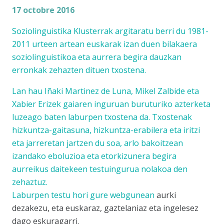
17 octobre 2016
Soziolinguistika Klusterrak argitaratu berri du 1981-
2011 urteen artean euskarak izan duen bilakaera
soziolinguistikoa eta aurrera begira dauzkan
erronkak zehazten dituen txostena.
Lan hau Iñaki Martinez de Luna, Mikel Zalbide eta
Xabier Erizek gaiaren inguruan buruturiko azterketa
luzeago baten laburpen txostena da. Txostenak
hizkuntza-gaitasuna, hizkuntza-erabilera eta iritzi
eta jarreretan jartzen du soa, arlo bakoitzean
izandako eboluzioa eta etorkizunera begira
aurreikus daitekeen testuingurua nolakoa den
zehaztuz.
Laburpen testu hori
gure webgunean
aurki
dezakezu, eta euskaraz, gaztelaniaz eta ingelesez
dago eskuragarri.