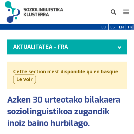
EU
ES
EN
FR
AKTUALITATEA - FRA
Cette section n'est disponible qu'en basque
Le voir
Azken 30 urteotako bilakaera
soziolinguistikoa zugandik
inoiz baino hurbilago.