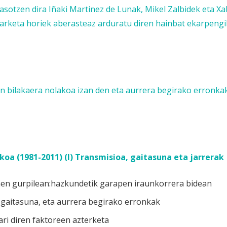
jasotzen dira Iñaki Martinez de Lunak, Mikel Zalbidek eta Xa
arketa horiek aberasteaz arduratu diren hainbat ekarpengi
en bilakaera nolakoa izan den eta aurrera begirako erronka
koa (1981-2011) (I) Transmisioa, gaitasuna eta jarrerak
nen gurpilean:hazkundetik garapen iraunkorrera bidean
 gaitasuna, eta aurrera begirako erronkak
ri diren faktoreen azterketa