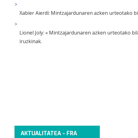
Xabier Aierdi:
Mintzajardunaren azken urteotako bi
Lionel Joly:
« Mintzajardunaren azken urteotako bil
iruzkinak.
AKTUALITATEA - FRA