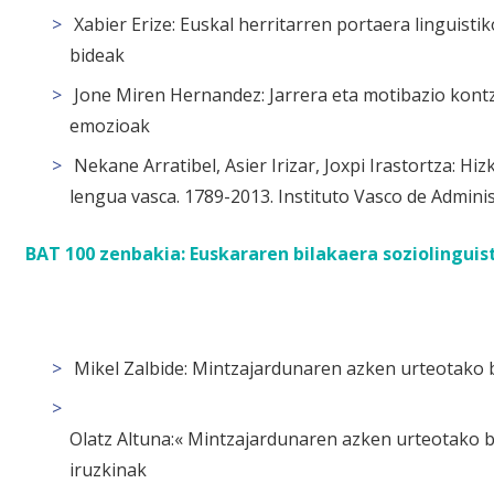
Xabier Erize:
Euskal herritarren portaera linguisti
bideak
Jone Miren Hernandez:
Jarrera eta motibazio kont
emozioak
Nekane Arratibel, Asier Irizar, Joxpi Irastortza:
Hizk
lengua vasca. 1789-2013. Instituto Vasco de Adminis
BAT 100 zenbakia: Euskararen bilakaera soziolinguisti
Mikel Zalbide:
Mintzajardunaren azken urteotako b
Olatz Altuna:
« Mintzajardunaren azken urteotako bi
iruzkinak