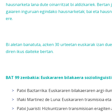
hausnarketa lana dute oinarritzat bi aldizkariek. Bertan 
gaiaren inguruan egindako hausnarketak; bai eta hausn
ere.
Bi aletan banatuta, azken 30 urteetan euskarak izan du
diren ikus daiteke bertan.
BAT 99 zenbakia: Euskararen bilakaera soziolinguisti
Patxi Baztarrika:
Euskararen bilakaeraren argi-ilu
Iñaki Martinez de Luna:
Euskararen trasmisioa eta
Patxi Juaristi:
Hizkuntzaren transmisioan eragiten a