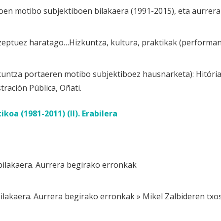
koen motibo subjektiboen bilakaera (1991-2015), eta aurrer
zeptuez haratago…Hizkuntza, kultura, praktikak (performan
untza portaeren motibo subjektiboez hausnarketa): Hitória j
tración Pública, Oñati.
koa (1981-2011) (II). Erabilera
ilakaera. Aurrera begirako erronkak
lakaera. Aurrera begirako erronkak » Mikel Zalbideren txo