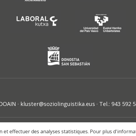
N · kluster@soziolinguistika.eus · Tel.: 943 592 
HARRA
PRIBATUTASUN POLITIKA
COOKIE-EN POLITIKA
H
ion et effectuer des analyses statistiques. Pour plus d'inform