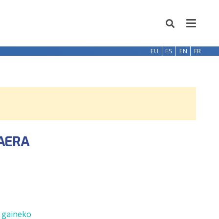
EU
ES
EN
FR
KAERA
n gaineko