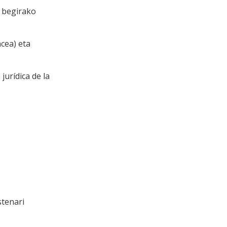
a begirako
cea) eta
urídica de la
stenari