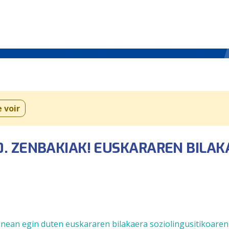
e voir
0. ZENBAKIAK! EUSKARAREN BILA
rlanean egin duten euskararen bilakaera soziolingusitikoare