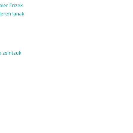
bier Erizek
leren lanak
k zeintzuk