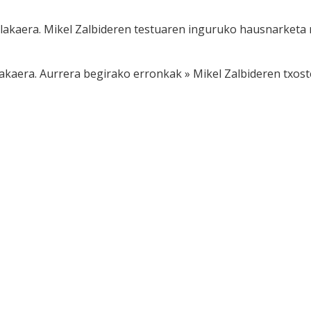
lakaera. Mikel Zalbideren testuaren inguruko hausnarketa 
akaera. Aurrera begirako erronkak » Mikel Zalbideren txost