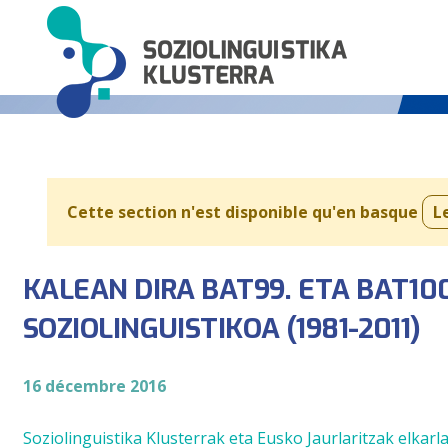
Cette section n'est disponible qu'en basque
L
KALEAN DIRA BAT99. ETA BAT10
SOZIOLINGUISTIKOA (1981-2011)
16 décembre 2016
Soziolinguistika Klusterrak eta Eusko Jaurlaritzak elka