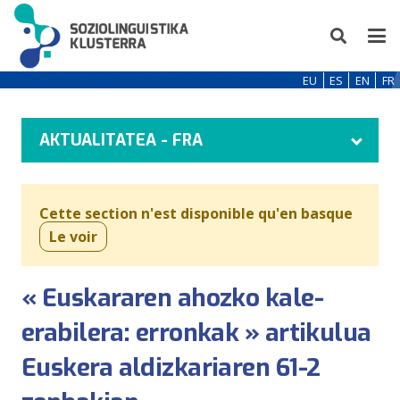
EU
ES
EN
FR
AKTUALITATEA - FRA
Cette section n'est disponible qu'en basque
Le voir
« Euskararen ahozko kale-
erabilera: erronkak » artikulua
Euskera aldizkariaren 61-2