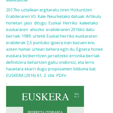
2017ko uztailean argitaratu ziren Hizkuntzen
Erabileraren VII. Kale-Neurketako datuak. Artikulu
honetan jaso ditugu Euskal Herriko kaleetako
euskararen ahozko erabileraren 2016ko datu
berriak. 1989. urtetik Euskal Herriko euskararen
erabilerak 2,5 puntuko igoera izan bazuen ere,
azken hamar urtean behera egin du. Egoera honek
euskara biziberritzen jarraitzeko erronka berriak
definitzera behartzen gaitu ondorioz, eta lerro
hauetara ekarri dugu proposamen bilduma bat.
EUSKERA (2016) 61, 2. zbk. PDFn