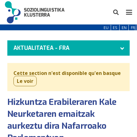
EU
ES
EN
FR
AKTUALITATEA - FRA
Cette section n'est disponible qu'en basque
Le voir
Hizkuntza Erabileraren Kale
Neurketaren emaitzak
aurkeztu dira Nafarroako