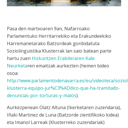
Pasa den martxoaren 9an, Nafarroako
Parlamentuko Herritarrekiko eta Erakundeekiko
Harremanetarako Batzordeak gonbidatuta
Soziolinguistika Klusterrak lan saio batean parte
hartu zuen
Hizkuntzen Erabileraren Kale
Neurketa
ren emaitzak aurkezten (hemen bideo
osoa:
http://www.parlamentodenavarra.es/eu/videoteca/soziol
klusterra-equipo-jur%C3%ADdico-que-ha-tramitado-
denuncias-por-torturas-y-malos
).
Aurkezpenean Olatz Altuna (Ikerketaren zuzendaria),
Iñaki Martinez de Luna (Batzorde zientifikoko kidea)
eta Imanol Larreak (Klusterreko zuzendariak)