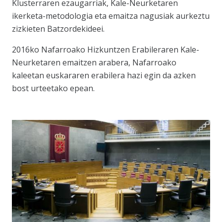
Klusterraren ezaugarriak, Kale-Neurketaren
ikerketa-metodologia eta emaitza nagusiak aurkeztu
zizkieten Batzordekideei.
2016ko Nafarroako Hizkuntzen Erabileraren Kale-
Neurketaren emaitzen arabera, Nafarroako
kaleetan euskararen erabilera hazi egin da azken
bost urteetako epean.