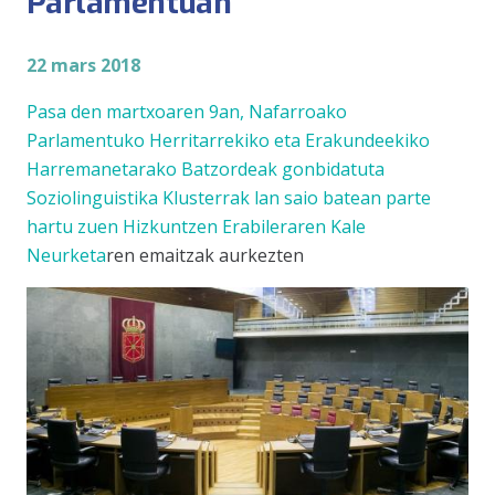
Parlamentuan
22 mars 2018
Pasa den martxoaren 9an, Nafarroako
Parlamentuko Herritarrekiko eta Erakundeekiko
Harremanetarako Batzordeak gonbidatuta
Soziolinguistika Klusterrak lan saio batean parte
hartu zuen
Hizkuntzen Erabileraren Kale
Neurketa
ren emaitzak aurkezten