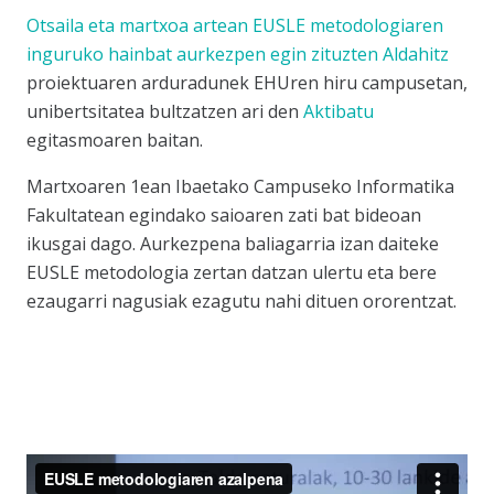
Otsaila eta martxoa artean
EUSLE
metodologiaren
inguruko hainbat aurkezpen egin zituzten
Aldahitz
proiektuaren arduradunek EHUren hiru campusetan,
unibertsitatea bultzatzen ari den
Aktibatu
egitasmoaren baitan.
Martxoaren 1ean Ibaetako Campuseko Informatika
Fakultatean egindako saioaren zati bat bideoan
ikusgai dago. Aurkezpena baliagarria izan daiteke
EUSLE
metodologia zertan datzan ulertu eta bere
ezaugarri nagusiak ezagutu nahi dituen ororentzat.