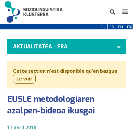
EU
ES
EN
FR
AKTUALITATEA - FRA
Cette section n'est disponible qu'en basque
Le voir
EUSLE metodologiaren
azalpen-bideoa ikusgai
17 avril 2018