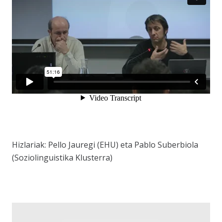
Hizlariak: Pello Jauregi (EHU) eta Pablo Suberbiola
(Soziolinguistika Klusterra)