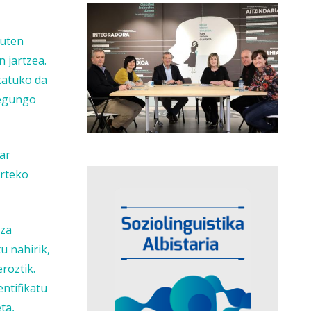
duten
 jartzea.
katuko da
 egungo
ar
arteko
tza
u nahirik,
roztik.
ntifikatu
ta,