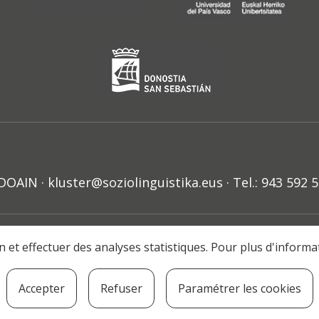
N · kluster@soziolinguistika.eus · Tel.: 943 592 
HARRA
PRIBATUTASUN POLITIKA
COOKIE-EN POLITIKA
H
ion et effectuer des analyses statistiques. Pour plus d'inform
© 2021 Soziolinguistika Klusterra
Accepter
Refuser
Paramétrer les cookies