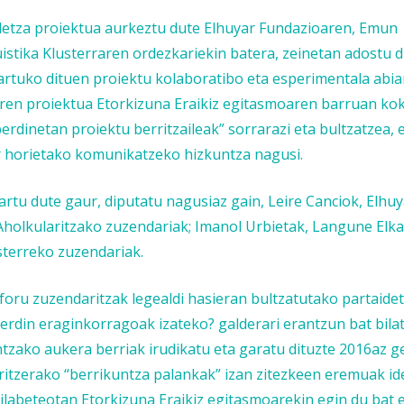
detza proiektua aurkeztu dute Elhuyar Fundazioaren, Emun
istika Klusterraren ordezkariekin batera, zeinetan adostu 
rtuko dituen proiektu kolaboratibo eta esperimentala abian
ren proiektua Etorkizuna Eraikiz egitasmoaren barruan ko
erdinetan proiektu berritzaileak” sorrarazi eta bultzatzea,
or horietako komunikatzeko hizkuntza nagusi.
rtu dute gaur, diputatu nagusiaz gain, Leire Canciok, Elhuy
Aholkularitzako zuzendariak; Imanol Urbietak, Langune Elk
usterreko zuzendariak.
 foru zuzendaritzak legealdi hasieran bultzatutako partaide
erdin eraginkorragoak izateko?
galderari erantzun bat bilat
zako aukera berriak irudikatu eta garatu dituzte 2016az ge
itzerako “berrikuntza palankak” izan zitezkeen eremuak ide
ilabeteotan Etorkizuna Eraikiz egitasmoarekin egin du bat e