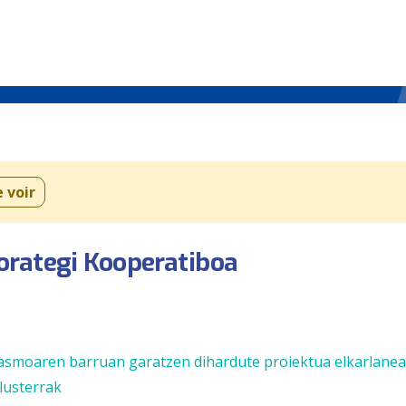
e voir
orategi Kooperatiboa
tasmoaren barruan garatzen dihardute proiektua elkarlane
lusterrak