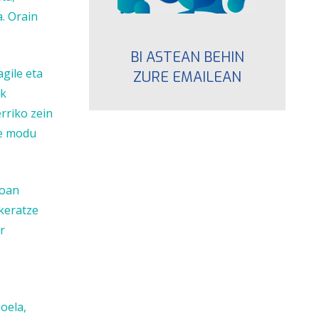
. Orain
BI ASTEAN BEHIN
gile eta
ZURE EMAILEAN
ek
rriko zein
te modu
koan
keratze
r
oela,