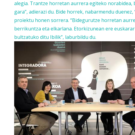
alegia. Trantze horretan aurrera egiteko norabidea, be
gara”, adierazi du. Bide horrek, nabarmendu duenez, 
proiektu honen sorrera. “Bidegurutze horretan aurrer
berrikuntza eta elkarlana. Etorkizunean ere euskara
bultzatuko ditu Ibilik”, laburbildu du.