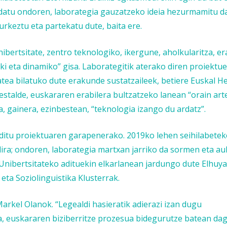
atu ondoren, laborategia gauzatzeko ideia hezurmamitu da
rkeztu eta partekatu dute, baita ere.
bertsitate, zentro teknologiko, ikergune, aholkularitza, era
i eta dinamiko” gisa. Laborategitik aterako diren proiektu
tea bilatuko dute erakunde sustatzaileek, betiere Euskal He
stalde, euskararen erabilera bultzatzeko lanean “orain ar
a, gainera, ezinbestean, “teknologia izango du ardatz”.
ditu proiektuaren garapenerako. 2019ko lehen seihilabete
ra; ondoren, laborategia martxan jarriko da sormen eta au
nibertsitateko adituekin elkarlanean jardungo dute Elhuya
ta Soziolinguistika Klusterrak.
rkel Olanok. “Legealdi hasieratik adierazi izan dugu
, euskararen biziberritze prozesua bidegurutze batean dag