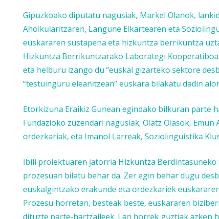
Gipuzkoako diputatu nagusiak, Markel Olanok, lanki
Aholkularitzaren, Langune Elkartearen eta Soziolingu
euskararen sustapena eta hizkuntza berrikuntza uzta
Hizkuntza Berrikuntzarako Laborategi Kooperatiboa
eta helburu izango du “euskal gizarteko sektore desb
“testuinguru eleanitzean” euskara bilakatu dadin al
Etorkizuna Eraikiz Gunean egindako bilkuran parte ha
Fundazioko zuzendari nagusiak; Olatz Olasok, Emun 
ordezkariak, eta Imanol Larreak, Soziolinguistika Kl
Ibili proiektuaren jatorria Hizkuntza Berdintasuneko
prozesuan bilatu behar da.
Zer egin behar dugu desb
euskalgintzako erakunde eta ordezkariek euskararent
Prozesu horretan, besteak beste, euskararen biziberr
dituzte parte-hartzaileek. Lan horrek guztiak azken h