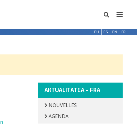
EU
ES
EN
FR
AKTUALITATEA - FRA
NOUVELLES
AGENDA
an