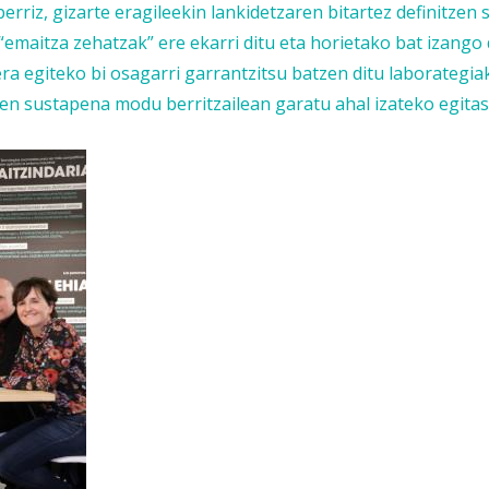
rriz, gizarte eragileekin lankidetzaren bitartez definitzen 
“emaitza zehatzak” ere ekarri ditu eta horietako bat izango
a egiteko bi osagarri garrantzitsu batzen ditu laborategiak
ren sustapena modu berritzailean garatu ahal izateko egit