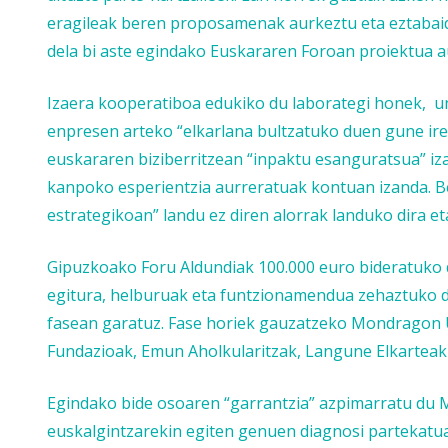
eragileak beren proposamenak aurkeztu eta eztabaid
dela bi aste egindako Euskararen Foroan proiektua au
Izaera kooperatiboa edukiko du laborategi honek, uni
enpresen arteko “elkarlana bultzatuko duen gune irek
euskararen biziberritzean “inpaktu esanguratsua” iza
kanpoko esperientzia aurreratuak kontuan izanda. Be
estrategikoan” landu ez diren alorrak landuko dira et
Gipuzkoako Foru Aldundiak 100.000 euro bideratuko 
egitura, helburuak eta funtzionamendua zehaztuko di
fasean garatuz. Fase horiek gauzatzeko Mondragon U
Fundazioak, Emun Aholkularitzak, Langune Elkarteak e
Egindako bide osoaren “garrantzia” azpimarratu du Ma
euskalgintzarekin egiten genuen diagnosi partekatua