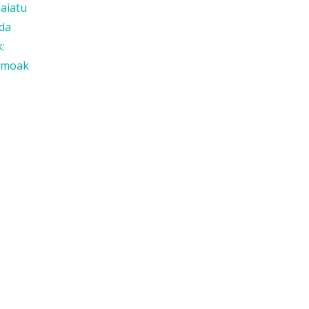
saiatu
 da
:
asmoak