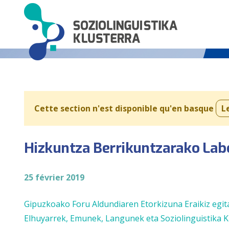
Cette section n'est disponible qu'en basque
L
Hizkuntza Berrikuntzarako Lab
25 février 2019
Gipuzkoako Foru Aldundiaren Etorkizuna Eraikiz egi
Elhuyarrek, Emunek, Langunek eta Soziolinguistika K