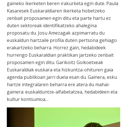
gaineko ikerketen beren irakurketa egin dute. Paula
Kasaresek Euskaraldiaren ikerketa hobetzeko
zenbait proposamen egin ditu eta parte hartu ez
duten sektoreak identifikatzeko ahalegina
proposatu du. Josu Amezagak azpimarratu du
euskaldun hartzaile profila duten pertsona gehiago
erakartzeko beharra. Horrez gain, hedabideek
hurrengo Euskaraldian praktikan jartzeko zenbait
proposamen egin ditu. Garikoitz Goikoetxeak
Euskaraldiak euskara eta hizkuntza-ohituren gaia
agenda publikoan jarri duela esan du. Gainera, esku
hartze integralaren beharra ere atera du mahai-
gainera: euskalduntze-alfabetatzea, hedabideen eta
kultur kontsumoa…