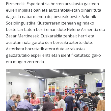
Eizmendik. Esperientzia horren arrakasta gazteen
euren inplikazioan eta autoantolaketan oinarrituta
dagoela nabarmendu du, besteak beste. Azkenik
Soziolinguistika Klusterraren izenean egindako
beste lan baten berri eman dute Helene Armentia eta
Zesar Martinezek. Euskaraldia zenbait herri eta
auzotan nola garatu den bereziki aztertu dute.
Azterketa horretatik atera dute arrakastaz
gauzatutako esperientzietan identifikatutako gako
eta mugen zerrenda.