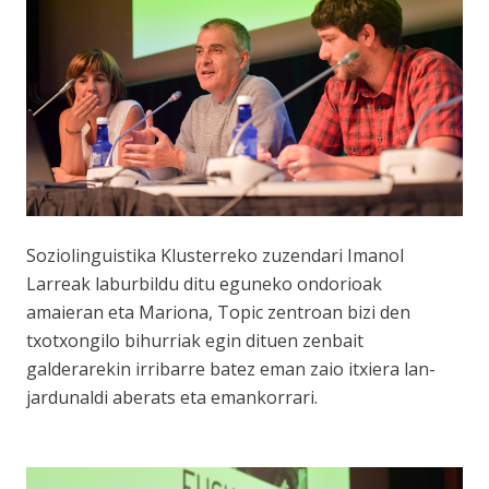
Soziolinguistika Klusterreko zuzendari Imanol
Larreak laburbildu ditu eguneko ondorioak
amaieran eta Mariona, Topic zentroan bizi den
txotxongilo bihurriak egin dituen zenbait
galderarekin irribarre batez eman zaio itxiera lan-
jardunaldi aberats eta emankorrari.