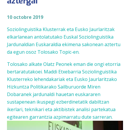
aztergai
10 octobre 2019
Soziolinguistika Klusterrak eta Eusko Jaurlaritzak
elkarlanean antolatutako Euskal Soziolinguistika
Jardunaldian Euskaraldia ekimena sakonean aztertu
da egun osoz Tolosako Topic-en.
Tolosako alkate Olatz Peonek eman die ongi etorria
bertaratutakoei. Maddi Etxebarria Soziolinguistika
Klusterreko lehendakariak eta Eusko Jaurlaritzako
Hizkuntza Politikarako Sailburuorde Miren
Dobaranek jardunaldi hauetan euskararen
sustapenean ikuspegi ezberdinetatik dabiltzan
ikerlari, teknikari eta aktibistek analisi partekatua
egitearen garrantzia azpimarratu dute sarreran.