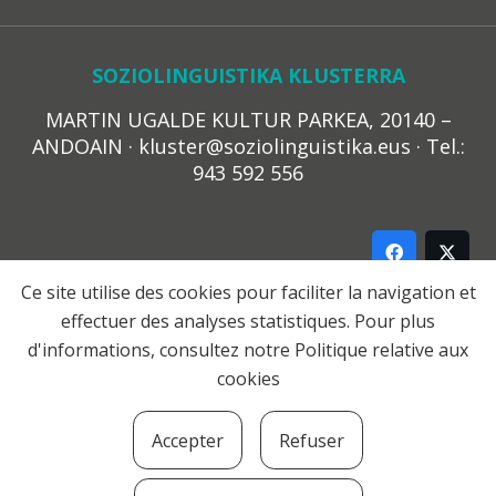
SOZIOLINGUISTIKA KLUSTERRA
MARTIN UGALDE KULTUR PARKEA, 20140 –
ANDOAIN · kluster@soziolinguistika.eus · Tel.:
943 592 556
Ce site utilise des cookies pour faciliter la navigation et
effectuer des analyses statistiques. Pour plus
LEGE OHARRA
d'informations, consultez notre
Politique relative aux
PRIBATUTASUN POLITIKA
cookies
COOKIE-EN POLITIKA
HARREMANA
Accepter
Refuser
© 2021 Soziolinguistika Klusterra