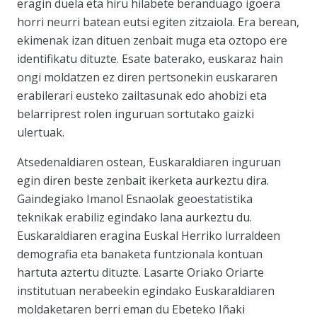
eragin duela eta hiru hilabete beranduago igoera
horri neurri batean eutsi egiten zitzaiola. Era berean,
ekimenak izan dituen zenbait muga eta oztopo ere
identifikatu dituzte. Esate baterako, euskaraz hain
ongi moldatzen ez diren pertsonekin euskararen
erabilerari eusteko zailtasunak edo ahobizi eta
belarriprest rolen inguruan sortutako gaizki
ulertuak.
Atsedenaldiaren ostean, Euskaraldiaren inguruan
egin diren beste zenbait ikerketa aurkeztu dira.
Gaindegiako Imanol Esnaolak geoestatistika
teknikak erabiliz egindako lana aurkeztu du.
Euskaraldiaren eragina Euskal Herriko lurraldeen
demografia eta banaketa funtzionala kontuan
hartuta aztertu dituzte. Lasarte Oriako Oriarte
institutuan nerabeekin egindako Euskaraldiaren
moldaketaren berri eman du Ebeteko Iñaki