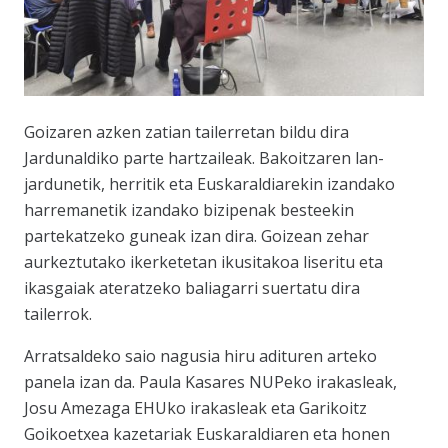
Goizaren azken zatian tailerretan bildu dira
Jardunaldiko parte hartzaileak. Bakoitzaren lan-
jardunetik, herritik eta Euskaraldiarekin izandako
harremanetik izandako bizipenak besteekin
partekatzeko guneak izan dira. Goizean zehar
aurkeztutako ikerketetan ikusitakoa liseritu eta
ikasgaiak ateratzeko baliagarri suertatu dira
tailerrok.
Arratsaldeko saio nagusia hiru adituren arteko
panela izan da. Paula Kasares NUPeko irakasleak,
Josu Amezaga EHUko irakasleak eta Garikoitz
Goikoetxea kazetariak Euskaraldiaren eta honen