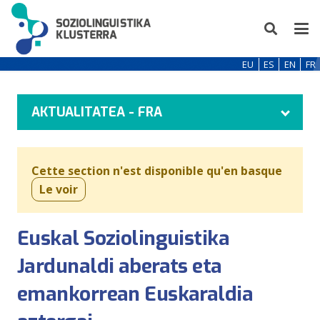
EU
ES
EN
FR
AKTUALITATEA - FRA
Cette section n'est disponible qu'en basque
Le voir
Euskal Soziolinguistika
Jardunaldi aberats eta
emankorrean Euskaraldia