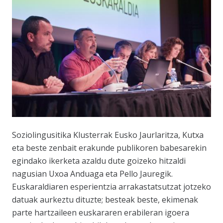
Soziolingusitika Klusterrak Eusko Jaurlaritza, Kutxa
eta beste zenbait erakunde publikoren babesarekin
egindako ikerketa azaldu dute goizeko hitzaldi
nagusian Uxoa Anduaga eta Pello Jauregik.
Euskaraldiaren esperientzia arrakastatsutzat jotzeko
datuak aurkeztu dituzte; besteak beste, ekimenak
parte hartzaileen euskararen erabileran igoera