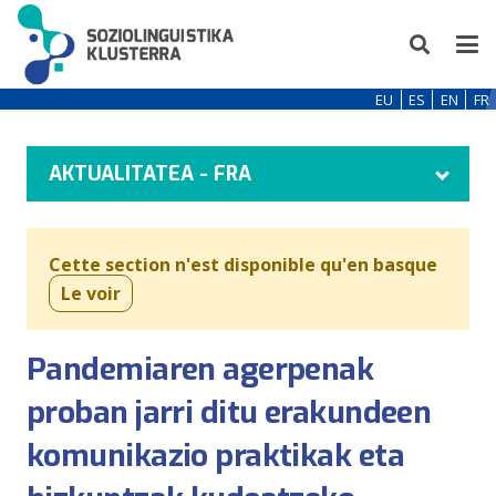
EU
ES
EN
FR
AKTUALITATEA - FRA
Cette section n'est disponible qu'en basque
Le voir
Pandemiaren agerpenak
proban jarri ditu erakundeen
komunikazio praktikak eta