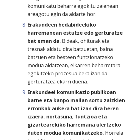
komunikatu beharra egokitu zaienean
areagotu egin da aldarte hori
Erakundeen hedabideekiko
harremanean estutze edo gerturatze
bat eman da.
Bideak, ohiturak eta
tresnak aldatu dira batzuetan, baina
batzuen eta besteen funtzionatzeko
modua aldatzean, elkarren beharretara
egokitzeko prozesua bera izan da
gerturatzea ekarri duena.
Erakundeei komunikazio publikoan
barne eta kanpo mailan sortu zaizkien
erronkak aukera bat izan dira beren
izaera, nortasuna, funtzioa eta
gizartearekiko harremana ulertzeko
duten modua komunikatzeko.
Horrela