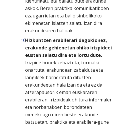
identifikatu eta baliatu dute erakunde
askok. Beren praktika komunikatiboen
ezaugarrietan eta balio sinbolikoko
ekimenetan islatzen saiatu izan dira
erakundearen balioak.
Hizkuntzen erabilerari dagokionez,
erakunde gehienetan ohiko irizpideei
eusten saiatu dira eta lortu dute.
Irizpide horiek zehaztuta, formalki
onartuta, erakundean zabalduta eta
langileek barneratuta dituzten
erakundeetan hala izan da eta ez da
atzerapausorik eman euskararen
erabileran. Irizpideak ohitura informalen
eta norbanakoen borondateen
menekoago diren beste erakunde
batzuetan, praktika eta erabilera-gune