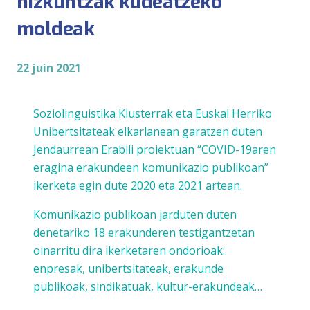
hizkuntzak kudeatzeko
moldeak
22 juin 2021
Soziolinguistika Klusterrak eta Euskal Herriko
Unibertsitateak elkarlanean garatzen duten
Jendaurrean Erabili proiektuan “
COVID-19aren
eragina erakundeen komunikazio publikoan
”
ikerketa egin dute 2020 eta 2021 artean.
Komunikazio publikoan jarduten duten
denetariko 18 erakunderen testigantzetan
oinarritu dira ikerketaren ondorioak:
enpresak, unibertsitateak, erakunde
publikoak, sindikatuak, kultur-erakundeak…