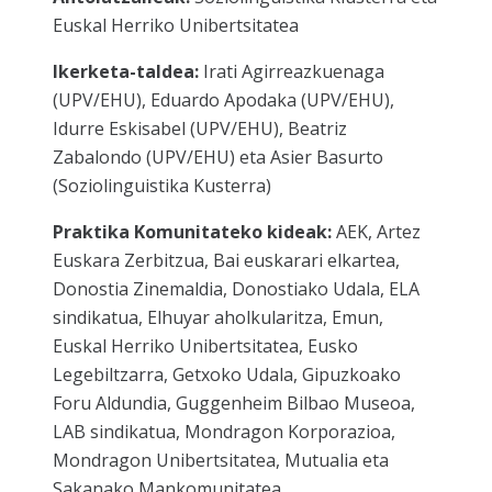
Euskal Herriko Unibertsitatea
Ikerketa-taldea:
Irati Agirreazkuenaga
(UPV/EHU), Eduardo Apodaka (UPV/EHU),
Idurre Eskisabel (UPV/EHU), Beatriz
Zabalondo (UPV/EHU) eta Asier Basurto
(Soziolinguistika Kusterra)
Praktika Komunitateko kideak:
AEK, Artez
Euskara Zerbitzua, Bai euskarari elkartea,
Donostia Zinemaldia, Donostiako Udala, ELA
sindikatua, Elhuyar aholkularitza, Emun,
Euskal Herriko Unibertsitatea, Eusko
Legebiltzarra, Getxoko Udala, Gipuzkoako
Foru Aldundia, Guggenheim Bilbao Museoa,
LAB sindikatua, Mondragon Korporazioa,
Mondragon Unibertsitatea, Mutualia eta
Sakanako Mankomunitatea.