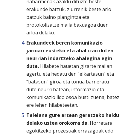
nabarmenak azaldu dituzte beste
erakunde batzuk, ziurrenik beste arlo
batzuk baino plangintza eta
protokolizatze maila baxuagoa duen
arloa delako.
Erakundeek beren komunikazio
jarioari eusteko eta ahal izan duten
neurrian indartzeko ahalegina egin
dute.
Hilabete hauetan gizarte mailan
agertu eta hedatu den “elkartasun” eta
“batasun” giroa eta tonua barneratu
dute neurri batean, informazio eta
komunikazio ildo osoa busti zuena, batez
ere lehen hilabeteetan.
Telelana gure artean geratzeko heldu
delako ustea orokorra da.
Horretara
egokitzeko prozesuak errazagoak edo