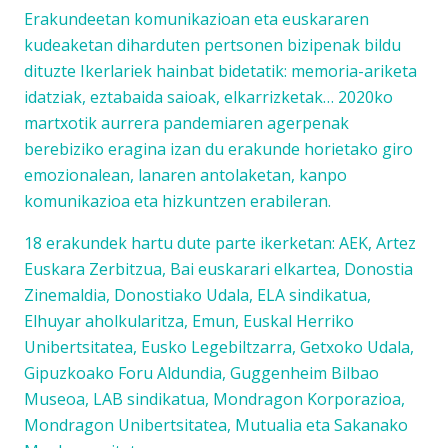
Erakundeetan komunikazioan eta euskararen
kudeaketan diharduten pertsonen bizipenak bildu
dituzte Ikerlariek hainbat bidetatik: memoria-ariketa
idatziak, eztabaida saioak, elkarrizketak… 2020ko
martxotik aurrera pandemiaren agerpenak
berebiziko eragina izan du erakunde horietako giro
emozionalean, lanaren antolaketan, kanpo
komunikazioa eta hizkuntzen erabileran.
18 erakundek hartu dute parte ikerketan: AEK, Artez
Euskara Zerbitzua, Bai euskarari elkartea, Donostia
Zinemaldia, Donostiako Udala, ELA sindikatua,
Elhuyar aholkularitza, Emun, Euskal Herriko
Unibertsitatea, Eusko Legebiltzarra, Getxoko Udala,
Gipuzkoako Foru Aldundia, Guggenheim Bilbao
Museoa, LAB sindikatua, Mondragon Korporazioa,
Mondragon Unibertsitatea, Mutualia eta Sakanako