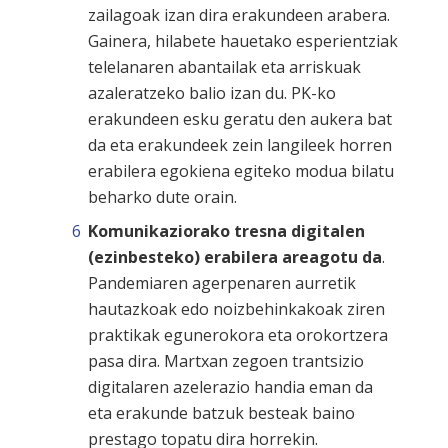
zailagoak izan dira erakundeen arabera.
Gainera, hilabete hauetako esperientziak
telelanaren abantailak eta arriskuak
azaleratzeko balio izan du. PK-ko
erakundeen esku geratu den aukera bat
da eta erakundeek zein langileek horren
erabilera egokiena egiteko modua bilatu
beharko dute orain.
Komunikaziorako tresna digitalen
(ezinbesteko) erabilera areagotu da
.
Pandemiaren agerpenaren aurretik
hautazkoak edo noizbehinkakoak ziren
praktikak egunerokora eta orokortzera
pasa dira. Martxan zegoen trantsizio
digitalaren azelerazio handia eman da
eta erakunde batzuk besteak baino
prestago topatu dira horrekin.