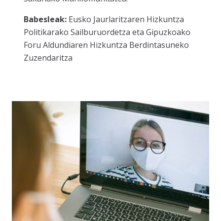
Babesleak:
Eusko Jaurlaritzaren Hizkuntza
Politikarako Sailburuordetza eta Gipuzkoako
Foru Aldundiaren Hizkuntza Berdintasuneko
Zuzendaritza