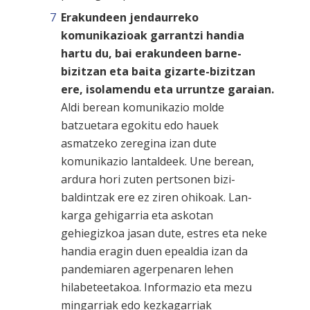
Erakundeen jendaurreko
komunikazioak garrantzi handia
hartu du, bai erakundeen barne-
bizitzan eta baita gizarte-bizitzan
ere, isolamendu eta urruntze garaian.
Aldi berean komunikazio molde
batzuetara egokitu edo hauek
asmatzeko zeregina izan dute
komunikazio lantaldeek. Une berean,
ardura hori zuten pertsonen bizi-
baldintzak ere ez ziren ohikoak. Lan-
karga gehigarria eta askotan
gehiegizkoa jasan dute, estres eta neke
handia eragin duen epealdia izan da
pandemiaren agerpenaren lehen
hilabeteetakoa. Informazio eta mezu
mingarriak edo kezkagarriak