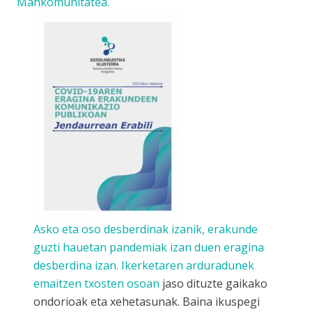
Mankomunitatea.
Asko eta oso desberdinak izanik, erakunde
guzti hauetan pandemiak izan duen eragina
desberdina izan. Ikerketaren arduradunek
emaitzen txosten osoan
jaso dituzte gaikako
ondorioak eta xehetasunak. Baina ikuspegi