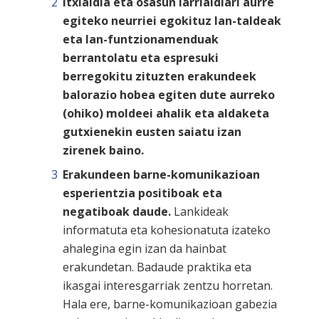
Itxialdia eta osasun larrialdiari aurre
egiteko neurriei egokituz lan-taldeak
eta lan-funtzionamenduak
berrantolatu eta espresuki
berregokitu zituzten erakundeek
balorazio hobea egiten dute aurreko
(ohiko) moldeei ahalik eta aldaketa
gutxienekin eusten saiatu izan
zirenek baino.
Erakundeen barne-komunikazioan
esperientzia positiboak eta
negatiboak daude.
Lankideak
informatuta eta kohesionatuta izateko
ahalegina egin izan da hainbat
erakundetan. Badaude praktika eta
ikasgai interesgarriak zentzu horretan.
Hala ere, barne-komunikazioan gabezia