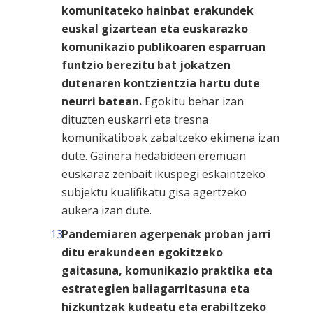
komunitateko hainbat erakundek
euskal gizartean eta euskarazko
komunikazio publikoaren esparruan
funtzio berezitu bat jokatzen
dutenaren kontzientzia hartu dute
neurri batean.
Egokitu behar izan
dituzten euskarri eta tresna
komunikatiboak zabaltzeko ekimena izan
dute. Gainera hedabideen eremuan
euskaraz zenbait ikuspegi eskaintzeko
subjektu kualifikatu gisa agertzeko
aukera izan dute.
Pandemiaren agerpenak proban jarri
ditu erakundeen egokitzeko
gaitasuna, komunikazio praktika eta
estrategien baliagarritasuna eta
hizkuntzak kudeatu eta erabiltzeko