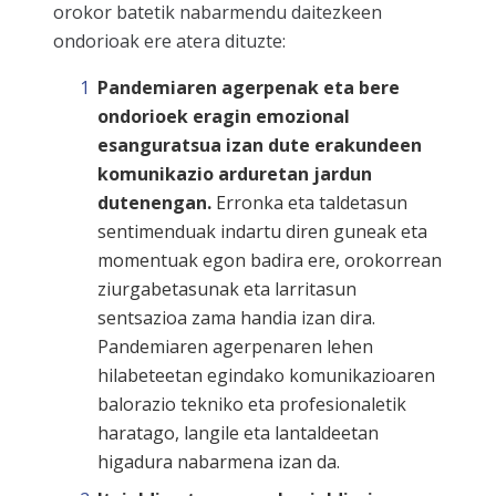
orokor batetik nabarmendu daitezkeen
ondorioak ere atera dituzte:
Pandemiaren agerpenak eta bere
ondorioek eragin emozional
esanguratsua izan dute erakundeen
komunikazio arduretan jardun
dutenengan.
Erronka eta taldetasun
sentimenduak indartu diren guneak eta
momentuak egon badira ere, orokorrean
ziurgabetasunak eta larritasun
sentsazioa zama handia izan dira.
Pandemiaren agerpenaren lehen
hilabeteetan egindako komunikazioaren
balorazio tekniko eta profesionaletik
haratago, langile eta lantaldeetan
higadura nabarmena izan da.