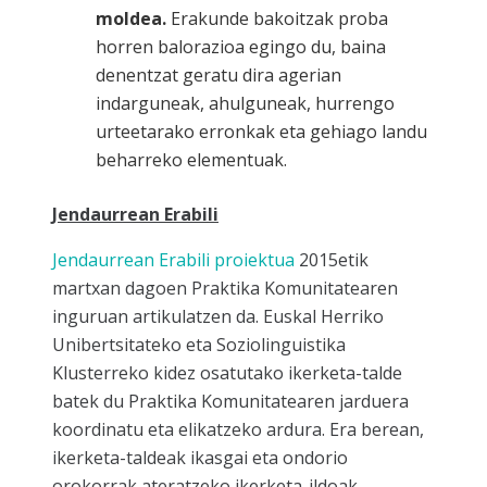
moldea.
Erakunde bakoitzak proba
horren balorazioa egingo du, baina
denentzat geratu dira agerian
indarguneak, ahulguneak, hurrengo
urteetarako erronkak eta gehiago landu
beharreko elementuak.
Jendaurrean Erabili
Jendaurrean Erabili proiektua
2015etik
martxan dagoen Praktika Komunitatearen
inguruan artikulatzen da. Euskal Herriko
Unibertsitateko eta Soziolinguistika
Klusterreko kidez osatutako ikerketa-talde
batek du Praktika Komunitatearen jarduera
koordinatu eta elikatzeko ardura. Era berean,
ikerketa-taldeak ikasgai eta ondorio
orokorrak ateratzeko ikerketa-ildoak