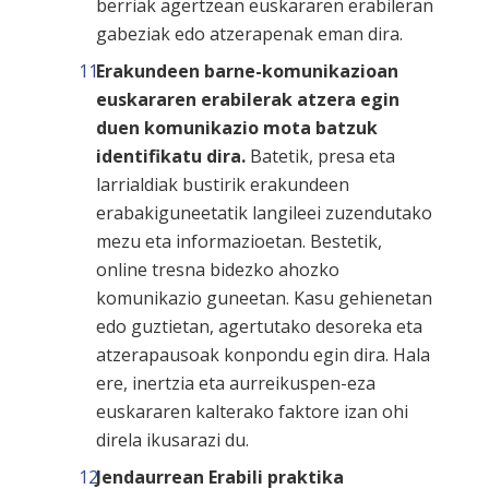
berriak agertzean euskararen erabileran
gabeziak edo atzerapenak eman dira.
Erakundeen barne-komunikazioan
euskararen erabilerak atzera egin
duen komunikazio mota batzuk
identifikatu dira.
Batetik, presa eta
larrialdiak bustirik erakundeen
erabakiguneetatik langileei zuzendutako
mezu eta informazioetan. Bestetik,
online tresna bidezko ahozko
komunikazio guneetan. Kasu gehienetan
edo guztietan, agertutako desoreka eta
atzerapausoak konpondu egin dira. Hala
ere, inertzia eta aurreikuspen-eza
euskararen kalterako faktore izan ohi
direla ikusarazi du.
Jendaurrean Erabili praktika