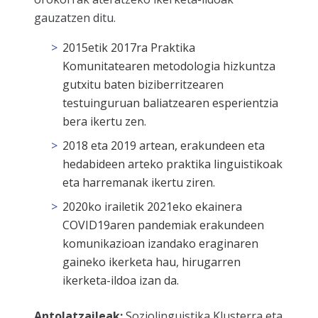
gauzatzen ditu.
2015etik 2017ra Praktika
Komunitatearen metodologia hizkuntza
gutxitu baten biziberritzearen
testuinguruan baliatzearen esperientzia
bera ikertu zen.
2018 eta 2019 artean, erakundeen eta
hedabideen arteko praktika linguistikoak
eta harremanak ikertu ziren.
2020ko irailetik 2021eko ekainera
COVID19aren pandemiak erakundeen
komunikazioan izandako eraginaren
gaineko ikerketa hau, hirugarren
ikerketa-ildoa izan da.
Antolatzaileak:
Soziolinguistika Klusterra eta