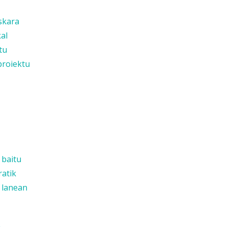
uskara
al
tu
proiektu
 baitu
ratik
o lanean