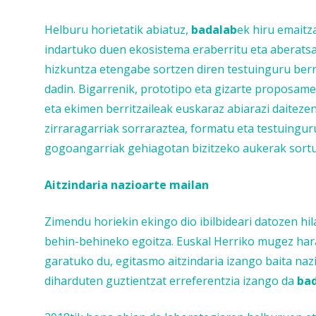
Helburu horietatik abiatuz,
badalab
ek hiru emaitz
indartuko duen ekosistema eraberritu eta aberatsag
hizkuntza etengabe sortzen diren testuinguru berr
dadin. Bigarrenik, prototipo eta gizarte proposame
eta ekimen berritzaileak euskaraz abiarazi daiteze
zirraragarriak sorraraztea, formatu eta testuingur
gogoangarriak gehiagotan bizitzeko aukerak sortuz 
Aitzindaria nazioarte mailan
Zimendu horiekin ekingo dio ibilbideari datozen hi
behin-behineko egoitza. Euskal Herriko mugez hara
garatuko du, egitasmo aitzindaria izango baita naz
diharduten guztientzat erreferentzia izango da
ba