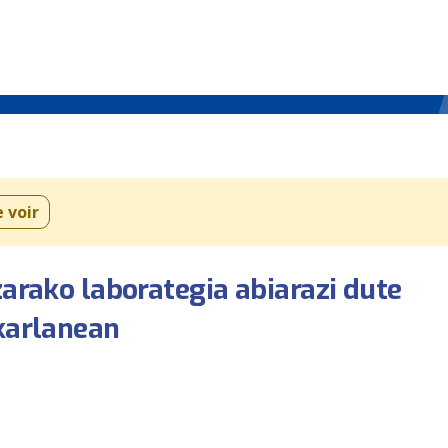
e voir
arako laborategia abiarazi dute
karlanean