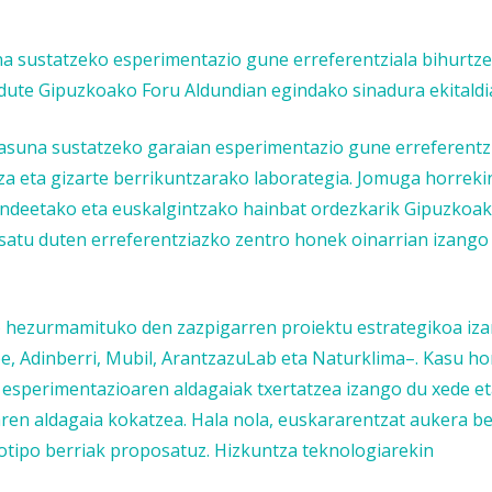
na sustatzeko esperimentazio gune erreferentziala bihurtz
 dute Gipuzkoako Foru Aldundian egindako sinadura ekitald
tasuna sustatzeko garaian esperimentazio gune erreferentz
a eta gizarte berrikuntzarako laborategia. Jomuga horreki
kundeetako eta euskalgintzako hainbat ordezkarik Gipuzkoa
osatu duten erreferentziazko zentro honek oinarrian izang
o hezurmamituko den zazpigarren proiektu estrategikoa iz
be, Adinberri, Mubil, ArantzazuLab eta Naturklima–. Kasu h
esperimentazioaren aldagaiak txertatzea izango du xede eta
ren aldagaia kokatzea. Hala nola, euskararentzat aukera be
ototipo berriak proposatuz. Hizkuntza teknologiarekin