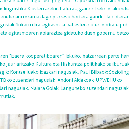
ta diseinuaren inguruko gogoeta –Gipuzkoa Foru Aldundiak
olinguistika Klusterrarekin batera–, gainontzeko erakunde
oeneko aurreratua dago prozesu hori eta gaurko lan bilera
gusiak finkatu dira: egitasmoa babesten duten entitate publ
k, eta egitasmoaren abiaraztea gidatuko duen gobernu batz
ren “izaera kooperatiboaren” lekuko, batzarrean parte har
 Jaurlaritzako Kultura eta Hizkuntza politikako sailburuak
gik; Kontseiluako idazkari nagusiak, Paul Bilbaok; Sozioling
EITBko zuzendari nagusiak, Andoni Aldekoak; UPV/EHUko
dari nagusiak, Naiara Goiak; Languneko zuzendari nagusiak
rutiak.