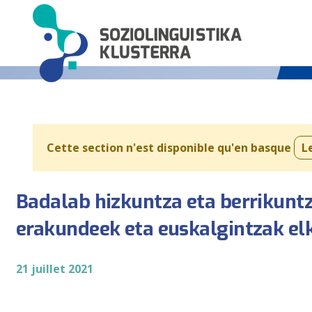
Cette section n'est disponible qu'en basque
L
Badalab hizkuntza eta berrikuntz
erakundeek eta euskalgintzak el
21 juillet 2021