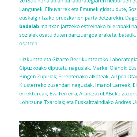
2018tik hona abian da laborategiaren helburuen e
Langunek, Elhuyarrek eta Emunek gidatu dute, Sozi
euskalgintzako ordezkarien partaidetzarekin. Dag
badalab
martxan jartzeko estreinako bi erabaki na
sozialek osatu duten partzuergoa eraketa, bateti
osatzea.
Hizkuntza eta Gizarte Berrikuntzarako Laborategia
Gipuzkoako diputatu nagusiak, Markel Olanok; Eusko
Bingen Zupiriak; Errenteriako alkateak, Aizpea Otae
Klusterreko zuzendari nagusiak, Imanol Larreak, 
errektoreak, Eva Ferreira; ArantzazuLABeko zuzen
Lohitzune Txarolak; eta Euskaltzaindiako Andres Ur