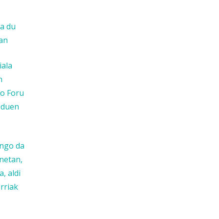
ea du
ian
iala
n
ko Foru
o duen
ango da
onetan,
, aldi
rriak