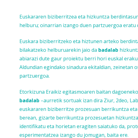
Euskararen biziberritzea eta hizkuntza berdintasu
helburu; oinarrian izango duen partzuergoa eratu
Euskara biziberritzeko eta hiztunen arteko berdin
bilakatzeko helburuarekin jaio da
badalab
hizkuntz
abiarazi dute gaur proiektu berri hori euskal era
Aldundian egindako sinadura ekitaldian, zeinetan 
partzuergoa.
Etorkizuna Eraikiz egitasmoaren baitan dagoenek
badalab
–aurretik sortuak izan dira Ziur, 2deo, La
euskararen biziberritze prozesuan berrikuntza eta 
berean, gizarte berrikuntza prozesuetan hizkuntza
identifikatu eta horietan eragiten saiatuko da, pr
esperimentatzea izango du jomugan, baita ere.