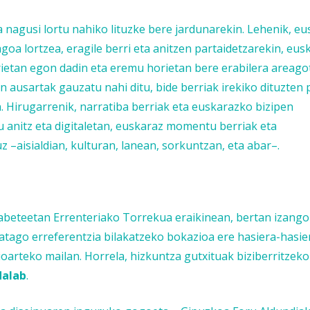
a nagusi lortu nahiko lituzke bere jardunarekin. Lehenik, e
oa lortzea, eragile berri eta anitzen partaidetzarekin, eusk
ietan egon dadin eta eremu horietan bere erabilera areago
n ausartak gauzatu nahi ditu, bide berriak irekiko dituzten 
n. Hirugarrenik, narratiba berriak eta euskarazko bizipen
u anitz eta digitaletan, euskaraz momentu berriak eta
–aisialdian, kulturan, lanean, sorkuntzan, eta abar–.
labeteetan Errenteriako Torrekua eraikinean, bertan izango
tago erreferentzia bilakatzeko bokazioa ere hasiera-hasie
ioarteko mailan. Horrela, hizkuntza gutxituak biziberritzek
dalab
.