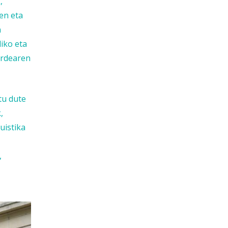
,
en eta
n
iko eta
ordearen
tu dute
,
uistika
,