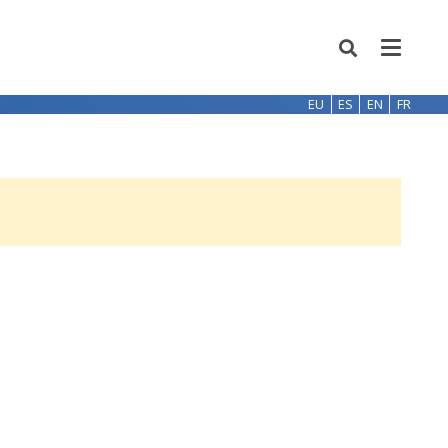
EU
ES
EN
FR