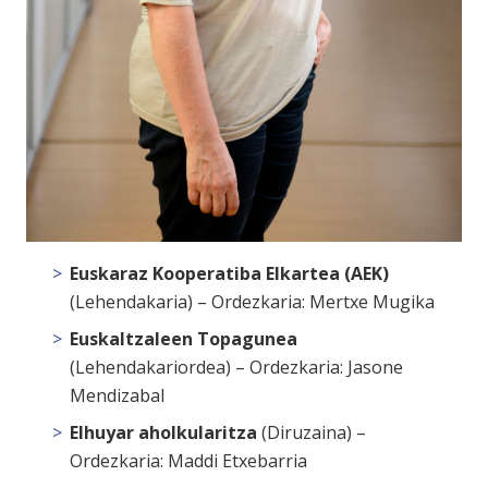
Euskaraz Kooperatiba Elkartea (AEK)
(
Lehendakaria
) – Ordezkaria: Mertxe Mugika
Euskaltzaleen Topagunea
(
Lehendakariordea
) – Ordezkaria: Jasone
Mendizabal
Elhuyar aholkularitza
(
Diruzaina
) –
Ordezkaria: Maddi Etxebarria