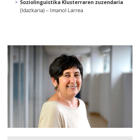
Soziolinguistika Klusterraren zuzendaria
(Idazkaria) –
Imanol Larrea