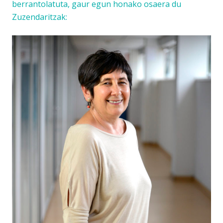
berrantolatuta, gaur egun honako osaera du
Zuzendaritzak: