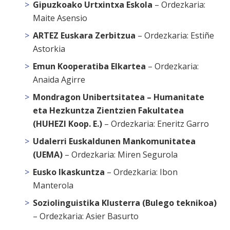
Gipuzkoako Urtxintxa Eskola
– Ordezkaria:
Maite Asensio
ARTEZ Euskara Zerbitzua
– Ordezkaria: Estiñe
Astorkia
Emun Kooperatiba Elkartea
– Ordezkaria:
Anaida Agirre
Mondragon Unibertsitatea – Humanitate
eta Hezkuntza Zientzien Fakultatea
(HUHEZI Koop. E.)
– Ordezkaria: Eneritz Garro
Udalerri Euskaldunen Mankomunitatea
(UEMA)
– Ordezkaria: Miren Segurola
Eusko Ikaskuntza
– Ordezkaria: Ibon
Manterola
Soziolinguistika Klusterra (Bulego teknikoa)
– Ordezkaria: Asier Basurto