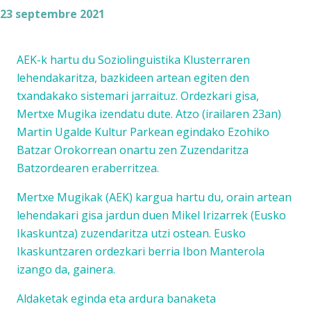
23 septembre 2021
AEK-k hartu du Soziolinguistika Klusterraren
lehendakaritza, bazkideen artean egiten den
txandakako sistemari jarraituz. Ordezkari gisa,
Mertxe Mugika izendatu dute. Atzo (irailaren 23an)
Martin Ugalde Kultur Parkean egindako Ezohiko
Batzar Orokorrean onartu zen Zuzendaritza
Batzordearen eraberritzea.
Mertxe Mugikak (AEK) kargua hartu du, orain artean
lehendakari gisa jardun duen Mikel Irizarrek (Eusko
Ikaskuntza) zuzendaritza utzi ostean. Eusko
Ikaskuntzaren ordezkari berria Ibon Manterola
izango da, gainera.
Aldaketak eginda eta ardura banaketa