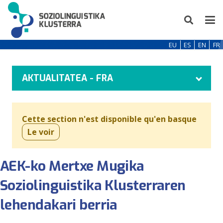
EU
ES
EN
FR
AKTUALITATEA - FRA
Cette section n'est disponible qu'en basque
Le voir
AEK-ko Mertxe Mugika
Soziolinguistika Klusterraren
lehendakari berria