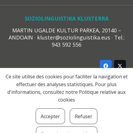
SOZIOLINGUISTIKA KLUSTERRA
MARTIN UGALDE KULTUR PARKEA, 20140 –
ANDOAIN · kluster@soziolinguistika.eus · Tel.:
943 592 556
Ce site utilise des cookies pour faciliter la navigation et
effectuer des analyses statistiques. Pour plus
LEGE OHARRA
d'informations, consultez notre
Politique relative aux
PRIBATUTASUN POLITIKA
cookies
COOKIE-EN POLITIKA
HARREMANA
Accepter
Refuser
© 2021 Soziolinguistika Klusterra