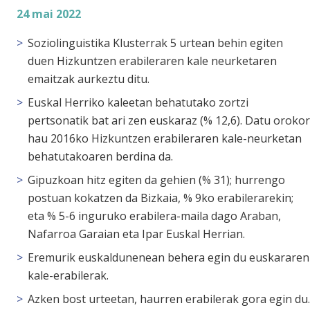
24 mai 2022
Soziolinguistika Klusterrak 5 urtean behin egiten
duen Hizkuntzen erabileraren kale neurketaren
emaitzak aurkeztu ditu.
Euskal Herriko kaleetan behatutako zortzi
pertsonatik bat ari zen euskaraz (% 12,6). Datu orokor
hau 2016ko Hizkuntzen erabileraren kale-neurketan
behatutakoaren berdina da.
Gipuzkoan hitz egiten da gehien (% 31); hurrengo
postuan kokatzen da Bizkaia, % 9ko erabilerarekin;
eta % 5-6 inguruko erabilera-maila dago Araban,
Nafarroa Garaian eta Ipar Euskal Herrian.
Eremurik euskaldunenean behera egin du euskararen
kale-erabilerak.
Azken bost urteetan, haurren erabilerak gora egin du.