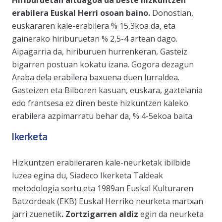
Hiriburuetan altuagoa da beste hizkuntzen
erabilera Euskal Herri osoan baino.
Donostian,
euskararen kale-erabilera % 15,3koa da, eta
gainerako hiriburuetan % 2,5-4 artean dago.
Aipagarria da, hiriburuen hurrenkeran, Gasteiz
bigarren postuan kokatu izana. Gogora dezagun
Araba dela erabilera baxuena duen lurraldea.
Gasteizen eta Bilboren kasuan, euskara, gaztelania
edo frantsesa ez diren beste hizkuntzen kaleko
erabilera azpimarratu behar da, % 4-5ekoa baita.
Ikerketa
Hizkuntzen erabileraren kale-neurketak ibilbide
luzea egina du, Siadeco Ikerketa Taldeak
metodologia sortu eta 1989an Euskal Kulturaren
Batzordeak (EKB) Euskal Herriko neurketa martxan
jarri zuenetik
. Zortzigarren aldiz
egin da neurketa