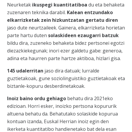
Neurketak
ikuspegi kuantitatiboa
du eta behaketa
zuzenaren teknika darabil.
Kalean entzundako
elkarrizketak zein hizkuntzatan gertatu diren
jaso dute neurtzaileek. Gainera, elkarrizketa horietan
parte hartu duten
solaskideen ezaugarri batzuk
bildu dira, zuzeneko behaketa bidez pertsonei egotzi
diezazkiekegunak; inori ezer galdetu gabe: generoa,
adina eta haurren parte hartze aktiboa, hizlari gisa.
145 udalerritan
jaso dira datuak; lurralde
guztietakoak, gune soziolinguistiko guztietakoak eta
biztanle-kopuru desberdinetakoak.
Inoiz baino ordu gehiago
behatu dira 2021eko
edizioan. Horri esker, inoizko pertsona kopururik
altuena behatu da. Behatutako solaskide kopurua
kontuan izanda, Euskal Herrian inoiz egin den
ikerketa kuantitatibo handienetako bat dela esan