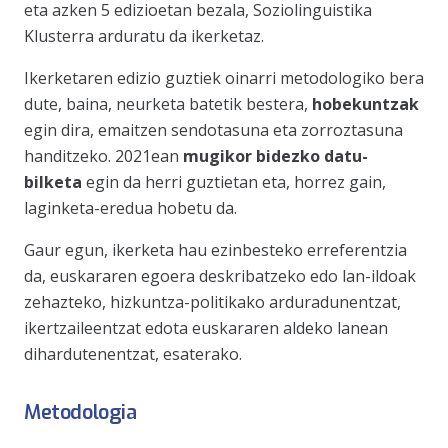
eta azken 5 edizioetan bezala, Soziolinguistika
Klusterra arduratu da ikerketaz.
Ikerketaren edizio guztiek oinarri metodologiko bera
dute, baina, neurketa batetik bestera,
hobekuntzak
egin dira, emaitzen sendotasuna eta zorroztasuna
handitzeko. 2021ean
mugikor bidezko datu-
bilketa
egin da herri guztietan eta, horrez gain,
laginketa-eredua hobetu da.
Gaur egun, ikerketa hau ezinbesteko erreferentzia
da, euskararen egoera deskribatzeko edo lan-ildoak
zehazteko, hizkuntza-politikako arduradunentzat,
ikertzaileentzat edota euskararen aldeko lanean
dihardutenentzat, esaterako.
Metodologia