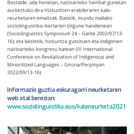
Bestalde, uda honetan, nazioarteko hainbat gunetan
aurkeztuko dira Hizkuntzen erabileraren kale-
neurketaren emaitzak. Batetik, mundu mailako
soziolinguistika-ikerlarien bilgune handienean
(Sociolinguistics Symposium 24 – Gante 2002/07/13-
16); eta bestetik, hizkuntza gutxituen eta indigenen
nazioarteko kongresu batean (III International
Conference on Revitalization of Indigenous and
Minoritized Languages – Girona/Perpinyan
2022/09/13-16).
Informazio guztia eskuragarri neurketaren
web atal berezian:
www.soziolinguistika.eus/kaleneurketa2021