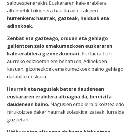
salbuespenarekin. Euskararen kale-erabilera
altuenetik txikienera hau da adin-taldeen
hurrenkera: haurrak, gazteak, helduak eta
adinekoak
.
Zenbat eta gazteago, orduan eta gehiago
gailentzen zaio emakumezkoen euskararen
kale-erabilera gizonezkoenari.
Portaera hori
aurreko edizioetan ere behatu da. Adinekoen
kasuan, gizonezkoek emakumezkoek baino gehiago
darabilte euskara.
Haurrak eta nagusiak batera daudenean
euskararen erabilera altuagoa da, bereizita
daudenean baino.
Nagusien erabilera bikoiztea edo
hirukoiztea dakar haurrak solaskide izateak, lurralde
guztietan.