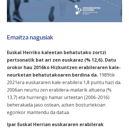
Emaitza nagusiak
Euskal Herriko kaleetan behatutako zortzi
pertsonatik bat ari zen euskaraz (% 12,6). Datu
orokor hau 2016ko Hizkuntzen erabileraren kale-
neurketan behatutakoaren berdina da.
1989tik
2021era euskararen kale-erabilera 1,8 puntu hazi da.
2006an neurtu zen erabilera-mailarik altuena (%
13,7) eta hurrengo hamar urteetan (2006-2016)
beherakada jaso ostean, azken bosturtekoan
egonkor mantendu da datua.
Ipar Euskal Herrian euskararen erabilerak