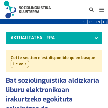
EU
ES
EN
FR
AKTUALITATEA - FRA
Cette section n'est disponible qu'en basque
Le voir
Bat soziolinguistika aldizkaria
liburu elektronikoan
irakurtzeko egokituta