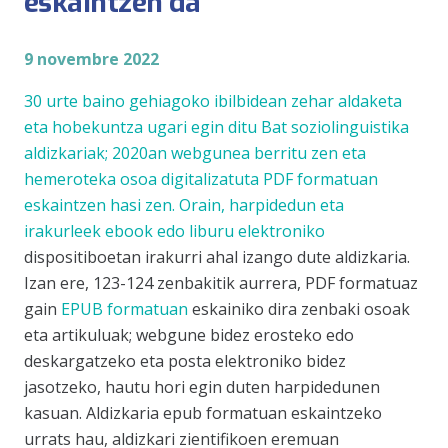
eskaintzen da
9 novembre 2022
30 urte baino gehiagoko ibilbidean zehar aldaketa
eta hobekuntza ugari egin ditu Bat soziolinguistika
aldizkariak; 2020an
webgunea
berritu zen eta
hemeroteka osoa digitalizatuta PDF formatuan
eskaintzen hasi zen. Orain, harpidedun eta
irakurleek
ebook edo liburu elektroniko
dispositiboetan irakurri ahal izango dute aldizkaria.
Izan ere, 123-124 zenbakitik aurrera, PDF formatuaz
gain
EPUB formatuan
eskainiko dira zenbaki osoak
eta artikuluak; webgune bidez erosteko edo
deskargatzeko eta posta elektroniko bidez
jasotzeko, hautu hori egin duten harpidedunen
kasuan. Aldizkaria epub formatuan eskaintzeko
urrats hau, aldizkari zientifikoen eremuan