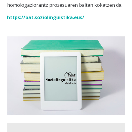
homologaziorantz prozesuaren baitan kokatzen da.
https://bat.soziolinguistika.eus/