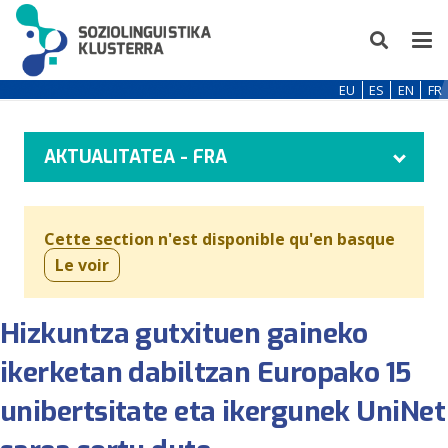
EU
ES
EN
FR
AKTUALITATEA - FRA
Cette section n'est disponible qu'en basque
Le voir
Hizkuntza gutxituen gaineko
ikerketan dabiltzan Europako 15
unibertsitate eta ikergunek UniNet