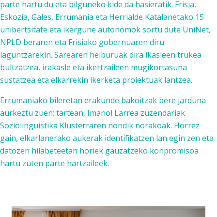
parte hartu du eta bilguneko kide da hasieratik. Frisia,
Eskozia, Gales, Errumania eta Herrialde Katalanetako 15
unibertsitate eta ikergune autonomok sortu dute UniNet,
NPLD beraren eta Frisiako gobernuaren diru
laguntzarekin. Sarearen helburuak dira ikasleen trukea
bultzatzea, irakasle eta ikertzaileen mugikortasuna
sustatzea eta elkarrekin ikerketa proiektuak lantzea.
Errumaniako bileretan erakunde bakoitzak bere jarduna
aurkeztu zuen; tartean, Imanol Larrea zuzendariak
Soziolinguistika Klusterraren nondik norakoak. Horrez
gain, elkarlanerako aukerak identifikatzen lan egin zen eta
datozen hilabeteetan horiek gauzatzeko konpromisoa
hartu zuten parte hartzaileek.