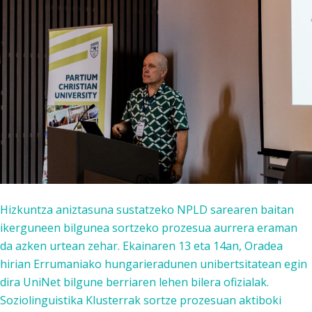
Hizkuntza aniztasuna sustatzeko NPLD sarearen baitan
ikerguneen bilgunea sortzeko prozesua aurrera eraman
da azken urtean zehar. Ekainaren 13 eta 14an, Oradea
hirian Errumaniako hungarieradunen unibertsitatean egin
dira UniNet bilgune berriaren lehen bilera ofizialak.
Soziolinguistika Klusterrak sortze prozesuan aktiboki