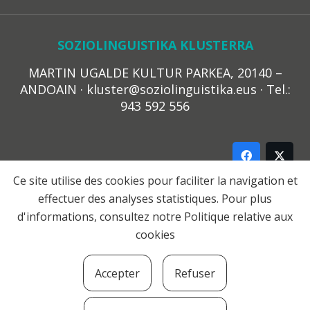
SOZIOLINGUISTIKA KLUSTERRA
MARTIN UGALDE KULTUR PARKEA, 20140 –
ANDOAIN · kluster@soziolinguistika.eus · Tel.:
943 592 556
Ce site utilise des cookies pour faciliter la navigation et
effectuer des analyses statistiques. Pour plus
LEGE OHARRA
d'informations, consultez notre
Politique relative aux
PRIBATUTASUN POLITIKA
cookies
COOKIE-EN POLITIKA
HARREMANA
Accepter
Refuser
© 2021 Soziolinguistika Klusterra