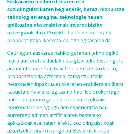
Euskararen biziberritzearen eta
soziolinguistikaren begietatik, beraz, hizkuntza
teknologien eragina, teknologia hauen
aplikazioa eta erabilerak interes biziko
aztergaiak dira
. Proiektu hau bide horretatik
proposatutako ikerketa-ekintza egitasmoa da.
Gaur egun euskaraz nahiko garapen teknologiko
maila aurreratua duelako eta gizarteko testuinguru
arrunt eta anitzetan baliatzen den tresna delako,
proposatzen da aztergaia izatea itzultzaile
neuronalen inpaktua euskararen erabilera aplikatu
kasuetan. Hala ere, egitasmo hau ildo orokorrago
baten abiapuntu gisa ulertzen da. Itzultzaile
neuronalarekin egingo den esperientzia hau,
aurrerago adimen artifizialaren bestelako
aplikazioak eta hauen efektu soziolinguistikoak
aztertzeko oinarri izango da. Beste hizkuntza