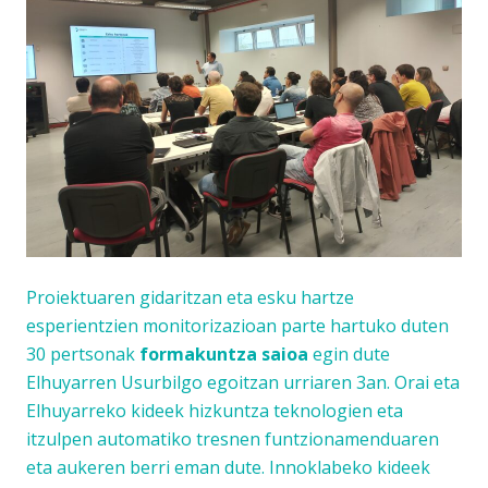
Proiektuaren gidaritzan eta esku hartze
esperientzien monitorizazioan parte hartuko duten
30 pertsonak
formakuntza saioa
egin dute
Elhuyarren Usurbilgo egoitzan urriaren 3an. Orai eta
Elhuyarreko kideek hizkuntza teknologien eta
itzulpen automatiko tresnen funtzionamenduaren
eta aukeren berri eman dute. Innoklabeko kideek