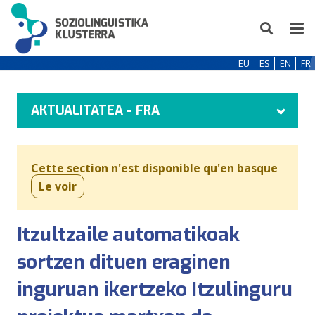
EU
ES
EN
FR
AKTUALITATEA - FRA
Cette section n'est disponible qu'en basque
Le voir
Itzultzaile automatikoak
sortzen dituen eraginen
inguruan ikertzeko Itzulinguru