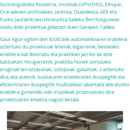
Soziolinguistika Klusterra, Innoklab (UPV/EHU), Elhuyar,
Orai adimen artifizialeko zentroa, Osakidetza, AEK eta
Eusko Jaurlaritzako Hezkuntza Saileko Berritzeguneek
osatu dute proiektua gidatzen duen Garapen Taldea.
Gaur egun egiten den itzultzaile automatikoaren erabilera
aztertuko du proiektuak lehenik; bigarrenik, bestelako
erabilera bat diseinatu eta praktikan jarriko da aste
batzuetan; hirugarrenik, praktika horiek sortutako
eraginak (erraztasunak, oztopoak, gatazkak…) aztertuko
dira; eta azkenik, euskararen erabileraren ikuspegitik eta
efizientziaren ikuspegitik itzultzaileari abantaila ateratzeko
erabilera gomendio edo irizpideak proposatuko dira
proiektuaren emaitza nagusi bezala.