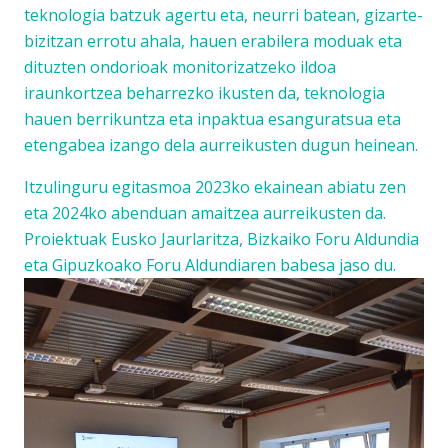
teknologia batzuk agertu eta, neurri batean, gizarte-
bizitzan errotu ahala, hauen erabilera moduak eta
dituzten ondorioak monitorizatzeko ildoa
iraunkortzea beharrezko ikusten da, teknologia
hauen berrikuntza eta inpaktua esanguratsua eta
etengabea izango dela aurreikusten dugun heinean.
Itzulinguru egitasmoa 2023ko ekainean abiatu zen
eta 2024ko abenduan amaitzea aurreikusten da.
Proiektuak Eusko Jaurlaritza, Bizkaiko Foru Aldundia
eta Gipuzkoako Foru Aldundiaren babesa jaso du.