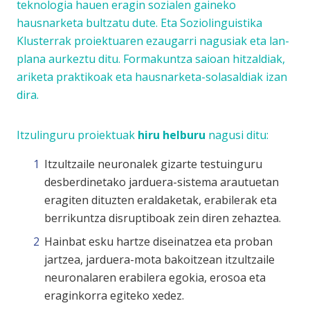
teknologia hauen eragin sozialen gaineko
hausnarketa bultzatu dute. Eta Soziolinguistika
Klusterrak proiektuaren ezaugarri nagusiak eta lan-
plana aurkeztu ditu. Formakuntza saioan hitzaldiak,
ariketa praktikoak eta hausnarketa-solasaldiak izan
dira.
Itzulinguru proiektuak
hiru helburu
nagusi ditu:
Itzultzaile neuronalek gizarte testuinguru
desberdinetako jarduera-sistema arautuetan
eragiten dituzten eraldaketak, erabilerak eta
berrikuntza disruptiboak zein diren zehaztea.
Hainbat esku hartze diseinatzea eta proban
jartzea, jarduera-mota bakoitzean itzultzaile
neuronalaren erabilera egokia, erosoa eta
eraginkorra egiteko xedez.