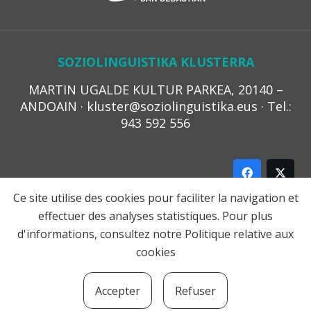
SOZIOLINGUISTIKA KLUSTERRA
MARTIN UGALDE KULTUR PARKEA, 20140 –
ANDOAIN · kluster@soziolinguistika.eus · Tel.:
943 592 556
Ce site utilise des cookies pour faciliter la navigation et
effectuer des analyses statistiques. Pour plus
LEGE OHARRA
d'informations, consultez notre
Politique relative aux
PRIBATUTASUN POLITIKA
cookies
COOKIE-EN POLITIKA
HARREMANA
Accepter
Refuser
© 2021 Soziolinguistika Klusterra