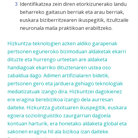
Identifikatzea zein diren etorkizunerako landu
beharreko gaitasun berriak eta arau berriak,
euskara biziberritzearen ikuspegitik, itzultzaile
neuronala maila praktikoan erabiltzeko.
Hizkuntza-teknologien azken aldiko garapenak
pertsonen eguneroko bizimoduan aldaketak ekarri
dituzte eta hurrengo urteetan are aldaketa
handiagoak ekarriko dituztenaren ustea oso
zabaldua dago. Adimen artifizialaren bidetik,
pertsonen gero eta jarduera gehiago teknologiak
mediatizatuak izango dira. Hizkuntzei dagokienez
ere eragina berebizikoa izango dela aurresan
daiteke. Hizkuntza gutxituaren ikuspegitik, euskara
egoera soziolinguistiko zaurgarrian dagoela
kontuan harturik, era honetako aldaketa global eta
sakonen eragina hil ala bizikoa izan daiteke.