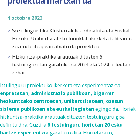
proiektua martxan da
4 octobre 2023
Soziolinguistika Klusterrak koordinatuta eta Euskal
Herriko Unibertsitateko Innoklab ikerketa taldearen
zuzendaritzapean abiatu da proiektua.
Hizkuntza-praktika arautuak dituzten 6
testuingurutan garatuko da 2023 eta 2024 urteetan
zehar.
Itzulinguru
proiektuko ikerketa eta esperimentazioa
enpresetan, administrazio publikoan, bigarren
hezkuntzako zentroetan, unibertsitatean, osasun
sistema publikoan eta euskaltegietan
egingo da. Horiek
hizkuntza-praktika arautuak dituzten testuinguru gisa
definitu dira. Guztira
6 testuinguru horietan 20 esku
hartze esperientzia
garatuko dira. Horretarako,