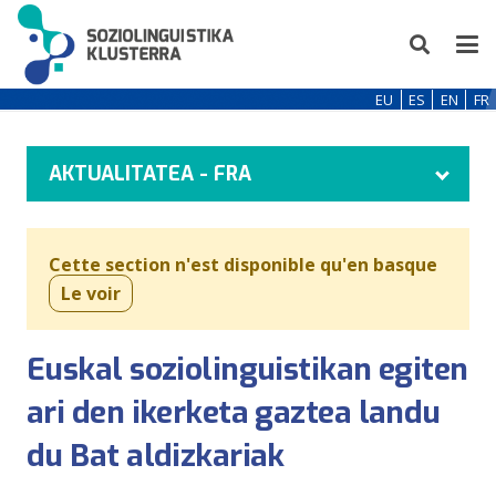
EU
ES
EN
FR
AKTUALITATEA - FRA
Cette section n'est disponible qu'en basque
Le voir
Euskal soziolinguistikan egiten
ari den ikerketa gaztea landu
du Bat aldizkariak