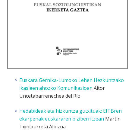
Euskara Gernika-Lumoko Lehen Hezkuntzako
ikasleen ahozko Komunikazioan
Aitor
Uncetabarrenechea del Río
Hedabideak eta hizkuntza gutxituak: EITBren
ekarpenak euskararen biziberritzean
Martin
Txintxurreta Albizua