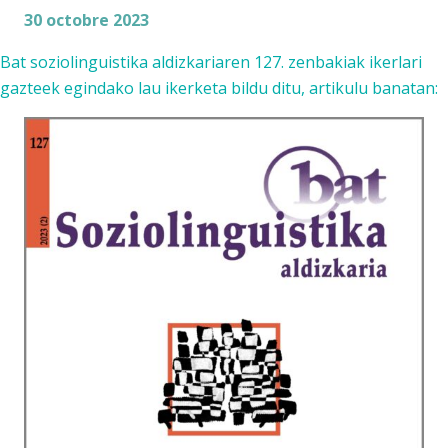
30 octobre 2023
Bat soziolinguistika aldizkariaren
127. zenbakiak
ikerlari
gazteek egindako lau ikerketa bildu ditu, artikulu banatan: