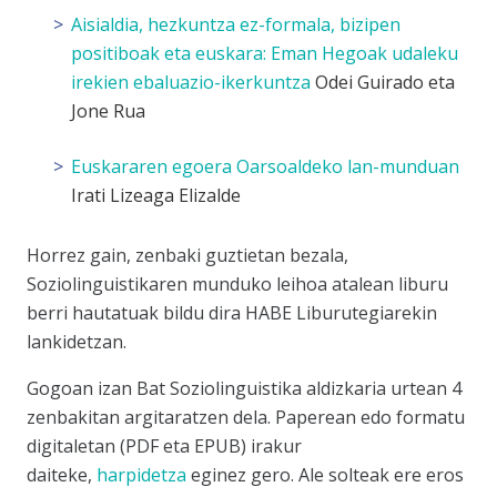
Aisialdia, hezkuntza ez-formala, bizipen
positiboak eta euskara: Eman Hegoak udaleku
irekien ebaluazio-ikerkuntza
Odei Guirado eta
Jone Rua
Euskararen egoera Oarsoaldeko lan-munduan
Irati Lizeaga Elizalde
Horrez gain, zenbaki guztietan bezala,
Soziolinguistikaren munduko leihoa atalean liburu
berri hautatuak bildu dira HABE Liburutegiarekin
lankidetzan.
Gogoan izan Bat Soziolinguistika aldizkaria urtean 4
zenbakitan argitaratzen dela. Paperean edo formatu
digitaletan (PDF eta EPUB) irakur
daiteke,
harpidetza
eginez gero. Ale solteak ere eros