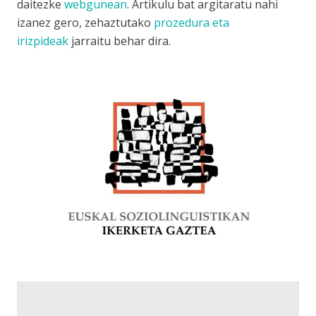
daitezke
webgunean
. Artikulu bat argitaratu nahi
izanez gero, zehaztutako
prozedura eta
irizpideak
jarraitu behar dira.