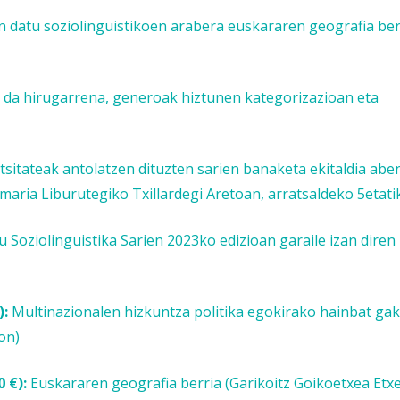
n datu soziolinguistikoen arabera euskararen geografia ber
da hirugarrena, generoak hiztunen kategorizazioan eta
rtsitateak antolatzen dituzten sarien banaketa ekitaldia ab
ria Liburutegiko Txillardegi Aretoan, arratsaldeko 5etatik
u Soziolinguistika Sarien 2023ko edizioan garaile izan diren
):
Multinazionalen hizkuntza politika egokirako hainbat ga
on)
0 €):
Euskararen geografia berria (Garikoitz Goikoetxea Etxe