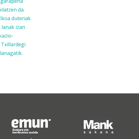
n garapena
ilatzen da.
ifikoa dutenak
 lanak izan
kazio-
 Txillardegi
lanagatik.