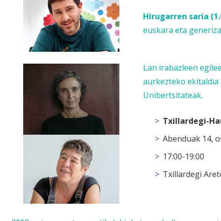
Hirugarren saria (1.
euskara eta generiz
Lan irabazleen egile
aurkezteko ekitaldia
Unibertsitateak.
Txillardegi-Ha
Abenduak 14, 
17:00-19:00
Txillardegi Are