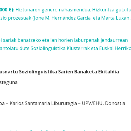
000 €):
Hiztunaren genero nahasmendua. Hizkuntza gutxitu
azio prozesuak (Jone M. Hernández García eta Marta Luxan
ei sariak banatzeko eta lan horien laburpenak jendaurrean
 antolatu dute Soziolinguistika Klusterrak eta Euskal Herrik
usnartu Soziolinguistika Sarien Banaketa Ekitaldia
osteguna
toa – Karlos Santamaria Liburutegia – UPV/EHU, Donostia