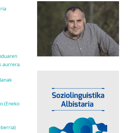
ria
enduaren
 aurrera.
 lanak
ko (Eneko
berria)