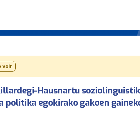
e voir
illardegi-Hausnartu soziolinguisti
a politika egokirako gakoen gainek