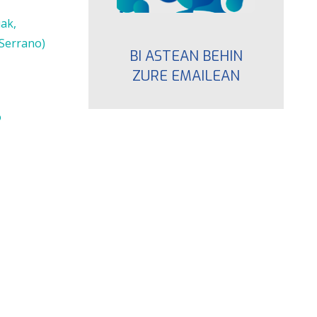
ak,
 Serrano)
BI ASTEAN BEHIN
ZURE EMAILEAN
o