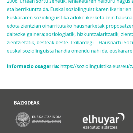
2008. urtean sortu zenetik, lehiaketaren helburu nagus
eta berrikuntza da. Euskal soziolinguistikaren ikerlarien 
Euskararen soziolinguistika arloko ikerketa zein hausnar
edota zientzian oinarritutako hausnarketak proposatzen 
daitezke gainera; soziologiatik, hizkuntzalaritzatik, zien
zientzietatik, besteak beste. Txillardegi – Hausnartu Soz
euskal soziolinguista handia omendu nahi da, euskararen
Informazio osagarria:
https://soziolinguistika.eus/eu/
BAZKIDEAK