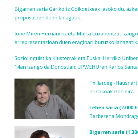
Bigarren saria Garikoitz Goikoetxeak jasoko du, azke
proposatzen duen lanagatik.
Jone Miren Hernandez eta Marta Luxanentzat izango 
errepresentazioan duen eraginari buruzko lanagatik.
Soziolinguistika Klusterrak eta Euskal Herriko Unibe
14an izango da Donostian; UPV/EHUren Karlos Santama
Txillardegi-Hausnart
honakoak izan dira:
Lehen saria (2.000 €
Barberena Mondrag
Bigarren saria (1.30