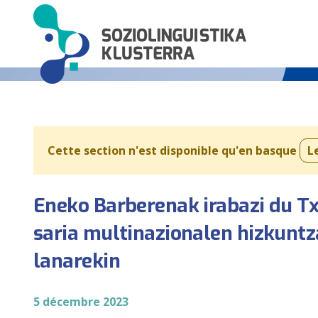
Cette section n'est disponible qu'en basque
L
Eneko Barberenak irabazi du Tx
saria multinazionalen hizkuntz
lanarekin
5 décembre 2023