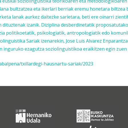
ia euskal soziolinguistika teorikoaren eta metodologikoare
lana bultzatzea eta ikerlari berriak eremu honetara biltzea b
keta lanak aurkez daitezke sarietara, beti ere oinarri zient
dituztenak izanik. Diziplina desberdinetatik proposatutako
tzia politikoetatik, psikologiatik, antropologiatik edo komuni
iolinguistika Sariak izenarekin, Jose Luis Alvarez Enparantza
 inguruko ezagutza soziolinguistikoa eraikitzen egin zuen 
zabalpena/txillardegi-hausnartu-sariak/2023