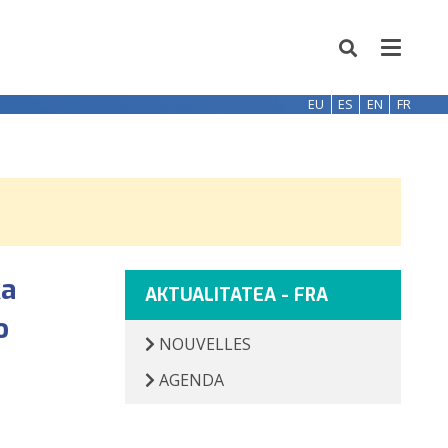
EU
ES
EN
FR
ka
AKTUALITATEA - FRA
o
NOUVELLES
AGENDA