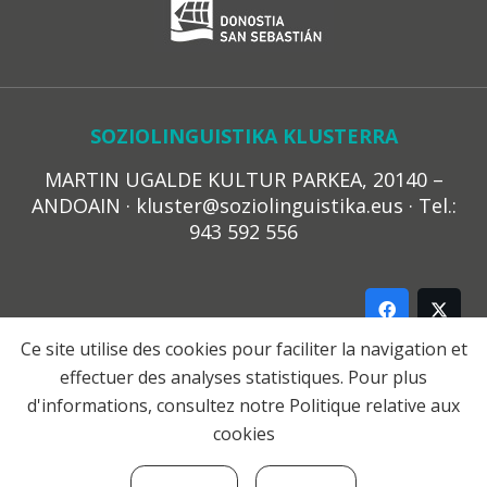
SOZIOLINGUISTIKA KLUSTERRA
MARTIN UGALDE KULTUR PARKEA, 20140 –
ANDOAIN · kluster@soziolinguistika.eus · Tel.:
943 592 556
Ce site utilise des cookies pour faciliter la navigation et
effectuer des analyses statistiques. Pour plus
LEGE OHARRA
d'informations, consultez notre
Politique relative aux
PRIBATUTASUN POLITIKA
cookies
COOKIE-EN POLITIKA
HARREMANA