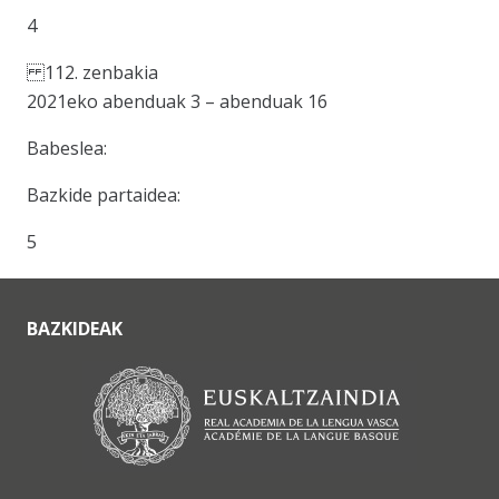
4
112. zenbakia
2021eko abenduak 3 – abenduak 16
Babeslea:
Bazkide partaidea:
5
BAZKIDEAK