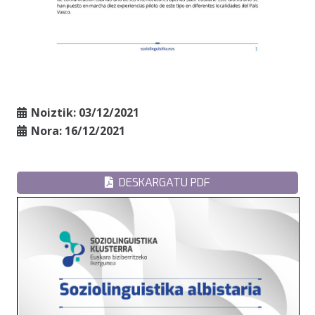
Noiztik:
03/12/2021
Nora:
16/12/2021
DESKARGATU PDF