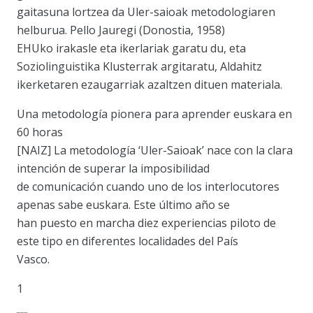
gaitasuna lortzea da Uler-saioak metodologiaren
helburua. Pello Jauregi (Donostia, 1958)
EHUko irakasle eta ikerlariak garatu du, eta
Soziolinguistika Klusterrak argitaratu, Aldahitz
ikerketaren ezaugarriak azaltzen dituen materiala.
Una metodología pionera para aprender euskara en
60 horas
[NAIZ] La metodología ‘Uler-Saioak’ nace con la clara
intención de superar la imposibilidad
de comunicación cuando uno de los interlocutores
apenas sabe euskara. Este último año se
han puesto en marcha diez experiencias piloto de
este tipo en diferentes localidades del País
Vasco.
1