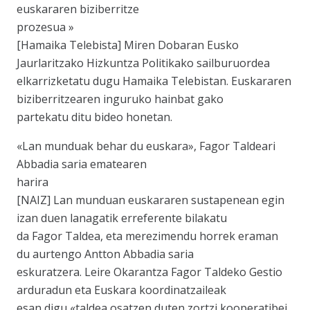
euskararen biziberritze
prozesua »
[Hamaika Telebista] Miren Dobaran Eusko
Jaurlaritzako Hizkuntza Politikako sailburuordea
elkarrizketatu dugu Hamaika Telebistan. Euskararen
biziberritzearen inguruko hainbat gako
partekatu ditu bideo honetan.
«Lan munduak behar du euskara», Fagor Taldeari
Abbadia saria ematearen
harira
[NAIZ] Lan munduan euskararen sustapenean egin
izan duen lanagatik erreferente bilakatu
da Fagor Taldea, eta merezimendu horrek eraman
du aurtengo Antton Abbadia saria
eskuratzera. Leire Okarantza Fagor Taldeko Gestio
arduradun eta Euskara koordinatzaileak
esan digu «taldea osatzen duten zortzi kooperatibei