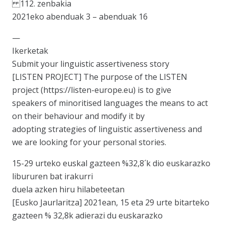
112. zenbakia
2021eko abenduak 3 – abenduak 16
—
Ikerketak
Submit your linguistic assertiveness story
[LISTEN PROJECT] The purpose of the LISTEN
project (https://listen-europe.eu) is to give
speakers of minoritised languages the means to act
on their behaviour and modify it by
adopting strategies of linguistic assertiveness and
we are looking for your personal stories.
15-29 urteko euskal gazteen %32,8´k dio euskarazko
libururen bat irakurri
duela azken hiru hilabeteetan
[Eusko Jaurlaritza] 2021ean, 15 eta 29 urte bitarteko
gazteen % 32,8k adierazi du euskarazko