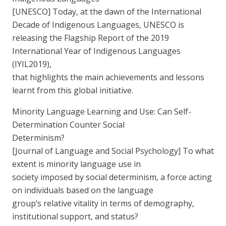
[UNESCO] Today, at the dawn of the International
Decade of Indigenous Languages, UNESCO is
releasing the Flagship Report of the 2019
International Year of Indigenous Languages
(IYIL2019),
that highlights the main achievements and lessons
learnt from this global initiative.
Minority Language Learning and Use: Can Self-
Determination Counter Social
Determinism?
[Journal of Language and Social Psychology] To what
extent is minority language use in
society imposed by social determinism, a force acting
on individuals based on the language
group’s relative vitality in terms of demography,
institutional support, and status?