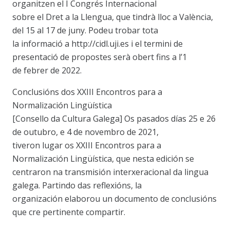
organitzen el I Congrés Internacional
sobre el Dret a la Llengua, que tindrà lloc a València,
del 15 al 17 de juny. Podeu trobar tota
la informació a http://cidl.uji.es i el termini de
presentació de propostes serà obert fins a l’1
de febrer de 2022.
Conclusións dos XXIII Encontros para a
Normalización Lingüística
[Consello da Cultura Galega] Os pasados días 25 e 26
de outubro, e 4 de novembro de 2021,
tiveron lugar os XXIII Encontros para a
Normalización Lingüística, que nesta edición se
centraron na transmisión interxeracional da lingua
galega. Partindo das reflexións, la
organización elaborou un documento de conclusións
que cre pertinente compartir.