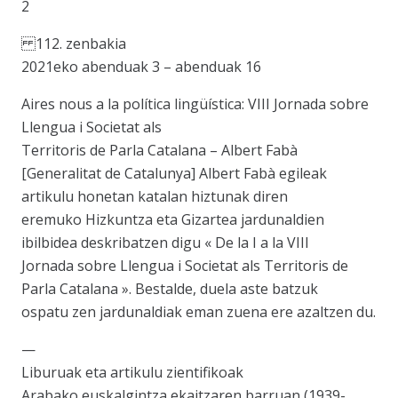
2
112. zenbakia
2021eko abenduak 3 – abenduak 16
Aires nous a la política lingüística: VIII Jornada sobre
Llengua i Societat als
Territoris de Parla Catalana – Albert Fabà
[Generalitat de Catalunya] Albert Fabà egileak
artikulu honetan katalan hiztunak diren
eremuko Hizkuntza eta Gizartea jardunaldien
ibilbidea deskribatzen digu « De la I a la VIII
Jornada sobre Llengua i Societat als Territoris de
Parla Catalana ». Bestalde, duela aste batzuk
ospatu zen jardunaldiak eman zuena ere azaltzen du.
—
Liburuak eta artikulu zientifikoak
Arabako euskalgintza ekaitzaren barruan (1939-