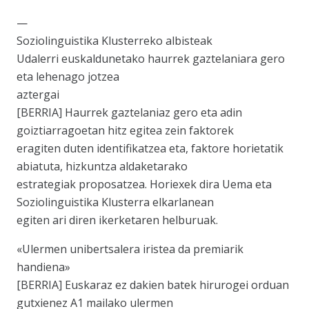
—
Soziolinguistika Klusterreko albisteak
Udalerri euskaldunetako haurrek gaztelaniara gero
eta lehenago jotzea
aztergai
[BERRIA] Haurrek gaztelaniaz gero eta adin
goiztiarragoetan hitz egitea zein faktorek
eragiten duten identifikatzea eta, faktore horietatik
abiatuta, hizkuntza aldaketarako
estrategiak proposatzea. Horiexek dira Uema eta
Soziolinguistika Klusterra elkarlanean
egiten ari diren ikerketaren helburuak.
«Ulermen unibertsalera iristea da premiarik
handiena»
[BERRIA] Euskaraz ez dakien batek hirurogei orduan
gutxienez A1 mailako ulermen