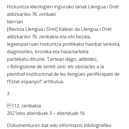
Hizkuntza ideologien inguruko lanak Llengua i Dret
aldizkariko 76. zenbaki
berrian
[Revista Llengua i Dret] Kalean da Llengua i Dret
aldizkariko 76. zenbakia eta ohi bezala,
legeesparruan hizkuntza politikako hainbat lanketa,
diagnostiko, kronika eta hausnarketa
partekatu dituzte. Tartean dago, adibidez,
« Bilingüisme de sentit únic: els obstacles a la
plenitud institucional de les llengües perifèriques de
l’Estat espanyol” artikulua.
3
112. zenbakia
2021eko abenduak 3 – abenduak 16
Dokumenturen bat edo informazio bibliografiko