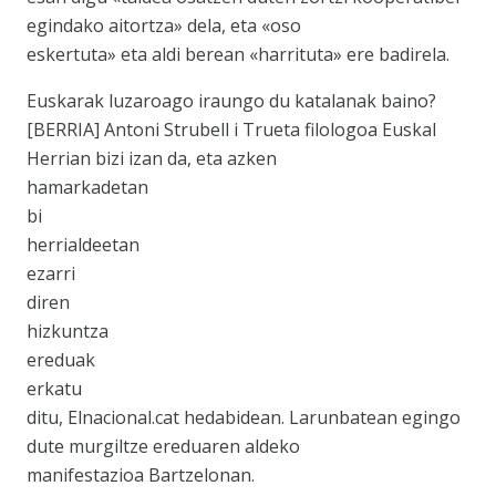
egindako aitortza» dela, eta «oso
eskertuta» eta aldi berean «harrituta» ere badirela.
Euskarak luzaroago iraungo du katalanak baino?
[BERRIA] Antoni Strubell i Trueta filologoa Euskal
Herrian bizi izan da, eta azken
hamarkadetan
bi
herrialdeetan
ezarri
diren
hizkuntza
ereduak
erkatu
ditu, Elnacional.cat hedabidean. Larunbatean egingo
dute murgiltze ereduaren aldeko
manifestazioa Bartzelonan.