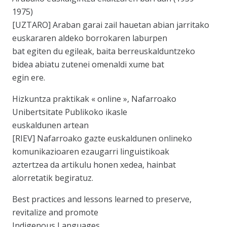
1975)
[UZTARO] Araban garai zail hauetan abian jarritako
euskararen aldeko borrokaren laburpen
bat egiten du egileak, baita berreuskalduntzeko
bidea abiatu zutenei omenaldi xume bat
egin ere.
Hizkuntza praktikak « online », Nafarroako
Unibertsitate Publikoko ikasle
euskaldunen artean
[RIEV] Nafarroako gazte euskaldunen onlineko
komunikazioaren ezaugarri linguistikoak
aztertzea da artikulu honen xedea, hainbat
alorretatik begiratuz.
Best practices and lessons learned to preserve,
revitalize and promote
Indigenous Languages