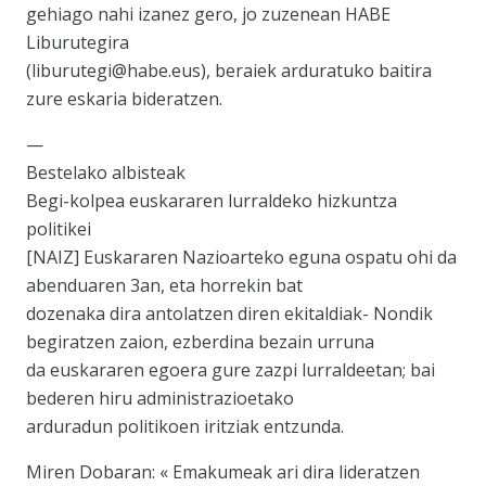
gehiago nahi izanez gero, jo zuzenean HABE
Liburutegira
(liburutegi@habe.eus), beraiek arduratuko baitira
zure eskaria bideratzen.
—
Bestelako albisteak
Begi-kolpea euskararen lurraldeko hizkuntza
politikei
[NAIZ] Euskararen Nazioarteko eguna ospatu ohi da
abenduaren 3an, eta horrekin bat
dozenaka dira antolatzen diren ekitaldiak- Nondik
begiratzen zaion, ezberdina bezain urruna
da euskararen egoera gure zazpi lurraldeetan; bai
bederen hiru administrazioetako
arduradun politikoen iritziak entzunda.
Miren Dobaran: « Emakumeak ari dira lideratzen