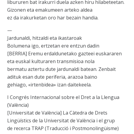
libururen bat irakurri duela azken hiru hilabeteetan.
Gizonen eta emakumeen arteko aldea
ez da irakurketan oro har bezain handia.
—
Jardunaldi, hitzaldi eta ikastaroak
Bolumena igo, ertzetan ere entzun dadin
[BERRIA] Eremu erdaldunetako gazteei euskararen
eta euskal kulturaren transmisioa nola
bermatu aztertu dute jardunaldi batean. Zenbait
adituk esan dute periferia, arazoa baino
gehiago, «irtenbidea» izan daitekeela.
I Congrés Internacional sobre el Dret a la Llengua
(València)
[Universitat de València] La Càtedra de Drets
Lingüístics de la Universitat de València i el grup
de recerca TRAP (Traducció i Postmonolingüisme)