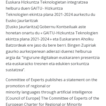
Euskara Hizkuntza Teknologietan integratzea
helburu duen GAITU- Hizkuntza
Teknologien ekintza plana 2021-2024 aurkeztu du
Eusko Jaurlaritzak
[Eusko Jaurlaritza] Gobernu Kontseiluak aste
honetan onartu du « GAITU-Hizkuntza Teknologien
ekintza plana 2021-2024 » eta Euskararen Aholku
Batzordeak ere jaso du bere berri. Bingen Zupiriak
gaurko aurkezpenean adierazi duenez helburua
argia da: “ingurune digitalean euskararen presentzia
eta euskarazko tresnen eta edukien sorkuntza
sustatzea”.
Committee of Experts publishes a statement on the
promotion of regional or
minority languages through artificial intelligence
[Council of Europe] The Committee of Experts of the
European Charter for Regional or Minority