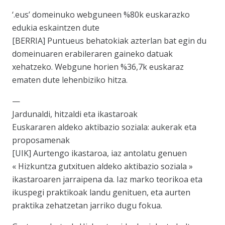
‘.eus’ domeinuko webguneen %80k euskarazko
edukia eskaintzen dute
[BERRIA] Puntueus behatokiak azterlan bat egin du
domeinuaren erabileraren gaineko datuak
xehatzeko. Webgune horien %36,7k euskaraz
ematen dute lehenbiziko hitza.
—
Jardunaldi, hitzaldi eta ikastaroak
Euskararen aldeko aktibazio soziala: aukerak eta
proposamenak
[UIK] Aurtengo ikastaroa, iaz antolatu genuen
« Hizkuntza gutxituen aldeko aktibazio soziala »
ikastaroaren jarraipena da. Iaz marko teorikoa eta
ikuspegi praktikoak landu genituen, eta aurten
praktika zehatzetan jarriko dugu fokua.