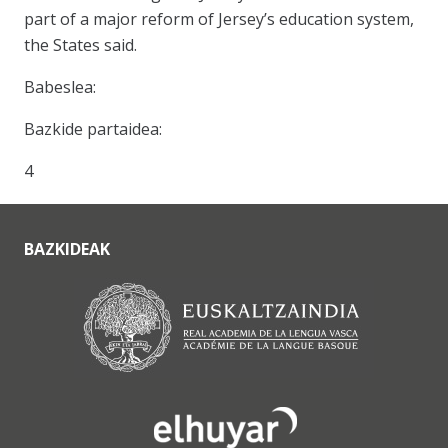
part of a major reform of Jersey’s education system,
the States said.
Babeslea:
Bazkide partaidea:
4
BAZKIDEAK