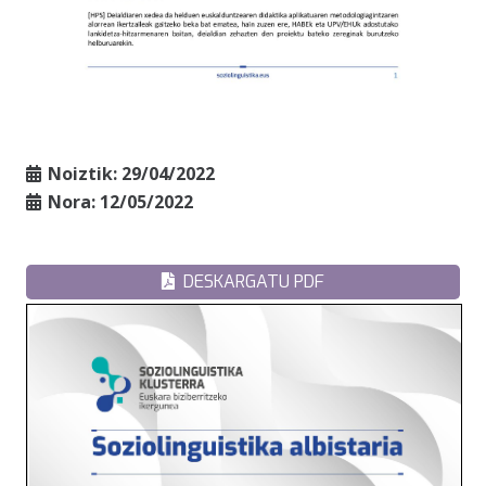
Noiztik:
29/04/2022
Nora:
12/05/2022
DESKARGATU PDF