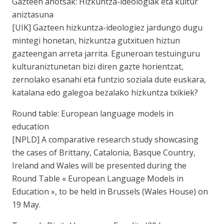
Gazteen ahotsak: Hizkuntza-ideologiak eta kultur
aniztasuna
[UIK] Gazteen hizkuntza-ideologiez jardungo dugu
mintegi honetan, hizkuntza gutxituen hiztun
gazteengan arreta jarrita. Eguneroan testuinguru
kulturaniztunetan bizi diren gazte horientzat,
zernolako esanahi eta funtzio soziala dute euskara,
katalana edo galegoa bezalako hizkuntza txikiek?
Round table: European language models in
education
[NPLD] A comparative research study showcasing
the cases of Brittany, Catalonia, Basque Country,
Ireland and Wales will be presented during the
Round Table « European Language Models in
Education », to be held in Brussels (Wales House) on
19 May.