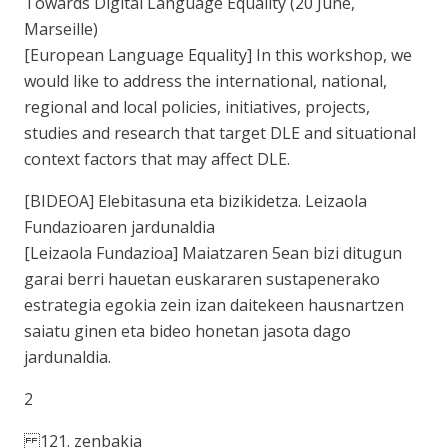
Towards Digital Language Equality (20 June,
Marseille)
[European Language Equality] In this workshop, we
would like to address the international, national,
regional and local policies, initiatives, projects,
studies and research that target DLE and situational
context factors that may affect DLE.
[BIDEOA] Elebitasuna eta bizikidetza. Leizaola
Fundazioaren jardunaldia
[Leizaola Fundazioa] Maiatzaren 5ean bizi ditugun
garai berri hauetan euskararen sustapenerako
estrategia egokia zein izan daitekeen hausnartzen
saiatu ginen eta bideo honetan jasota dago
jardunaldia.
2
121. zenbakia