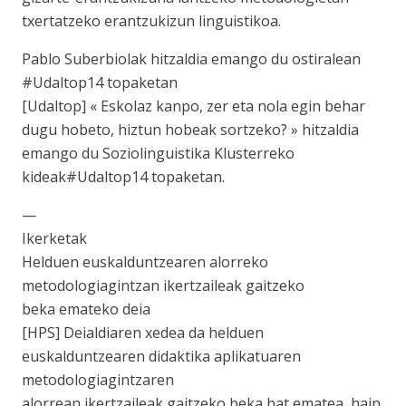
txertatzeko erantzukizun linguistikoa.
Pablo Suberbiolak hitzaldia emango du ostiralean
#Udaltop14 topaketan
[Udaltop] « Eskolaz kanpo, zer eta nola egin behar
dugu hobeto, hiztun hobeak sortzeko? » hitzaldia
emango du Soziolinguistika Klusterreko
kideak#Udaltop14 topaketan.
—
Ikerketak
Helduen euskalduntzearen alorreko
metodologiagintzan ikertzaileak gaitzeko
beka emateko deia
[HPS] Deialdiaren xedea da helduen
euskalduntzearen didaktika aplikatuaren
metodologiagintzaren
alorrean ikertzaileak gaitzeko beka bat ematea, hain