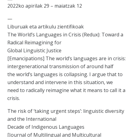
2022ko apirilak 29 – maiatzak 12
—
Liburuak eta artikulu zientifikoak
The World’s Languages in Crisis (Redux): Toward a
Radical Reimagining for
Global Linguistic Justice
[Emancipations] The world’s languages are in crisis:
intergenerational transmission of around half
the world’s languages is collapsing. I argue that to
understand and intervene in this situation, we
need to radically reimagine what it means to call it a
crisis.
The risk of ‘taking urgent steps’: linguistic diversity
and the International
Decade of Indigenous Languages
[Journal of Multilingual and Multicultural