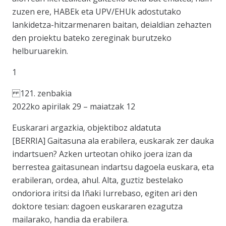
zuzen ere, HABEk eta UPV/EHUk adostutako
lankidetza-hitzarmenaren baitan, deialdian zehazten
den proiektu bateko zereginak burutzeko
helburuarekin.
1
121. zenbakia
2022ko apirilak 29 – maiatzak 12
Euskarari argazkia, objektiboz aldatuta
[BERRIA] Gaitasuna ala erabilera, euskarak zer dauka
indartsuen? Azken urteotan ohiko joera izan da
berrestea gaitasunean indartsu dagoela euskara, eta
erabileran, ordea, ahul. Alta, guztiz bestelako
ondoriora iritsi da Iñaki Iurrebaso, egiten ari den
doktore tesian: dagoen euskararen ezagutza
mailarako, handia da erabilera.