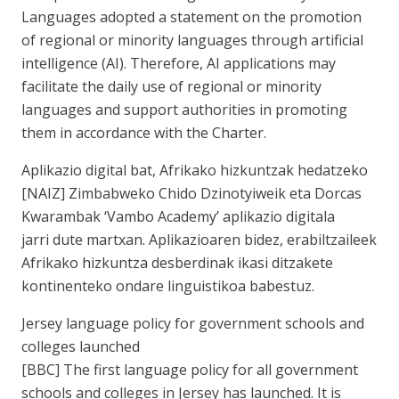
Languages adopted a statement on the promotion
of regional or minority languages through artificial
intelligence (AI). Therefore, AI applications may
facilitate the daily use of regional or minority
languages and support authorities in promoting
them in accordance with the Charter.
Aplikazio digital bat, Afrikako hizkuntzak hedatzeko
[NAIZ] Zimbabweko Chido Dzinotyiweik eta Dorcas
Kwarambak ‘Vambo Academy’ aplikazio digitala
jarri dute martxan. Aplikazioaren bidez, erabiltzaileek
Afrikako hizkuntza desberdinak ikasi ditzakete
kontinenteko ondare linguistikoa babestuz.
Jersey language policy for government schools and
colleges launched
[BBC] The first language policy for all government
schools and colleges in Jersey has launched. It is