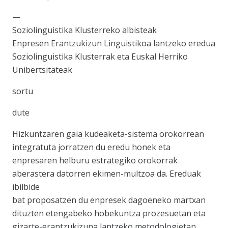
—
Soziolinguistika Klusterreko albisteak
Enpresen Erantzukizun Linguistikoa lantzeko eredua
Soziolinguistika Klusterrak eta Euskal Herriko
Unibertsitateak
sortu
dute
Hizkuntzaren gaia kudeaketa-sistema orokorrean
integratuta jorratzen du eredu honek eta
enpresaren helburu estrategiko orokorrak
aberastera datorren ekimen-multzoa da. Ereduak
ibilbide
bat proposatzen du enpresek dagoeneko martxan
dituzten etengabeko hobekuntza prozesuetan eta
gizarte-erantzukizuna lantzeko metodologietan