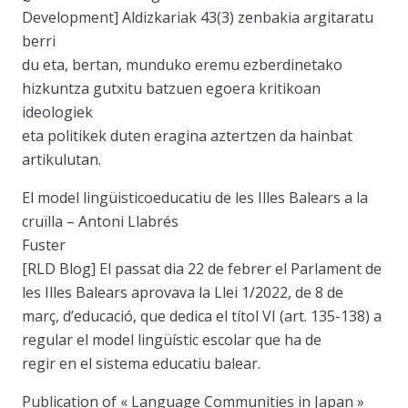
Development] Aldizkariak 43(3) zenbakia argitaratu
berri
du eta, bertan, munduko eremu ezberdinetako
hizkuntza gutxitu batzuen egoera kritikoan
ideologiek
eta politikek duten eragina aztertzen da hainbat
artikulutan.
El model lingüisticoeducatiu de les Illes Balears a la
cruïlla – Antoni Llabrés
Fuster
[RLD Blog] El passat dia 22 de febrer el Parlament de
les Illes Balears aprovava la Llei 1/2022, de 8 de
març, d’educació, que dedica el títol VI (art. 135-138) a
regular el model lingüístic escolar que ha de
regir en el sistema educatiu balear.
Publication of « Language Communities in Japan »