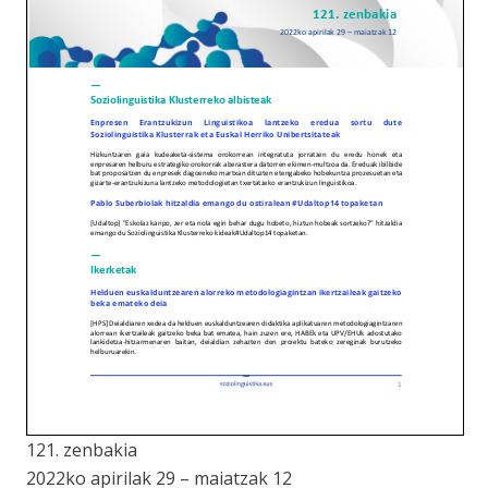
121. zenbakia
2022ko apirilak 29 – maiatzak 12