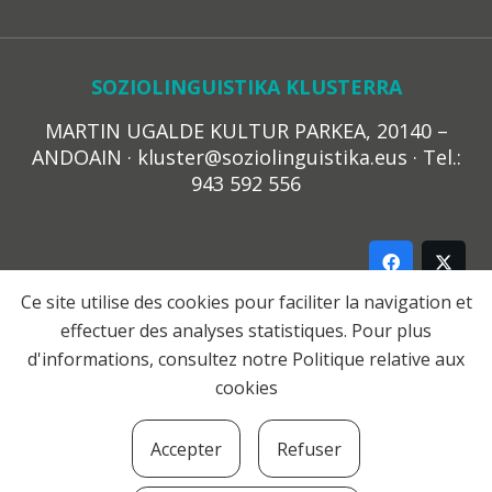
SOZIOLINGUISTIKA KLUSTERRA
MARTIN UGALDE KULTUR PARKEA, 20140 –
ANDOAIN · kluster@soziolinguistika.eus · Tel.:
943 592 556
Ce site utilise des cookies pour faciliter la navigation et
effectuer des analyses statistiques. Pour plus
LEGE OHARRA
d'informations, consultez notre
Politique relative aux
PRIBATUTASUN POLITIKA
cookies
COOKIE-EN POLITIKA
HARREMANA
Accepter
Refuser
© 2021 Soziolinguistika Klusterra