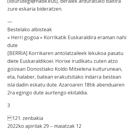
(liburutegi@habe.eus), beraiek arduratuko baitira
zure eskaria bideratzen.
—
Bestelako albisteak
« Herri gogoa » Korrikatik Euskaraldira eraman nahi
dute
[BERRIA] Korrikaren antolatzaileek lekukoa pasatu
diete Euskaraldikoei. Horixe irudikatu zuten atzo
goizean Donostiako Koldo Mitxelena kulturunean,
eta, halaber, batean erakutsitako indarra bestean
isla dadin eskatu dute. Azaroaren 18tik abenduaren
2ra egingo dute aurtengo ekitaldia.
3
121. zenbakia
2022ko apirilak 29 – maiatzak 12