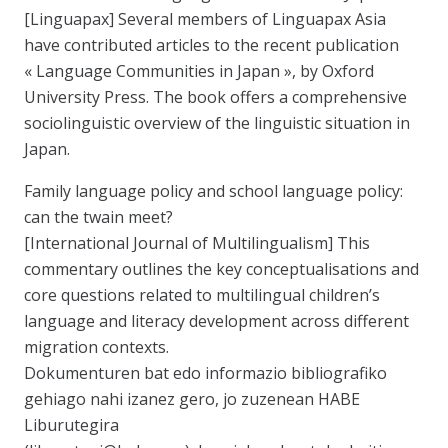
[Linguapax] Several members of Linguapax Asia
have contributed articles to the recent publication
« Language Communities in Japan », by Oxford
University Press. The book offers a comprehensive
sociolinguistic overview of the linguistic situation in
Japan.
Family language policy and school language policy:
can the twain meet?
[International Journal of Multilingualism] This
commentary outlines the key conceptualisations and
core questions related to multilingual children’s
language and literacy development across different
migration contexts.
Dokumenturen bat edo informazio bibliografiko
gehiago nahi izanez gero, jo zuzenean HABE
Liburutegira