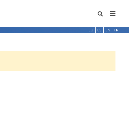
EU
ES
EN
FR