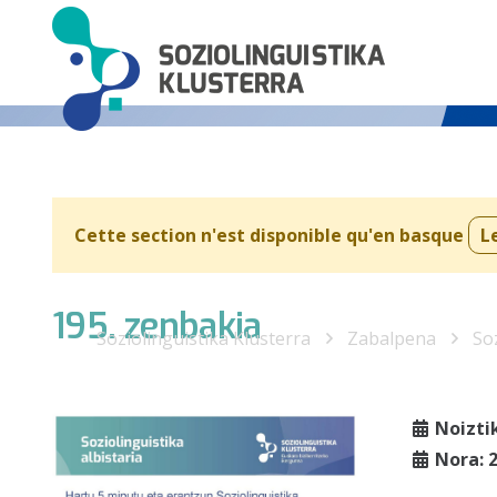
Cette section n'est disponible qu'en basque
L
195. zenbakia
Soziolinguistika Klusterra
Zabalpena
Soz
Noizti
Nora: