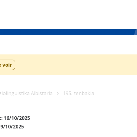
e voir
iolinguistika Albistaria
195. zenbakia
k:
16/10/2025
29/10/2025