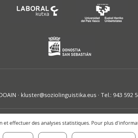
N · kluster@soziolinguistika.eus · Tel.: 943 592 
HARRA
PRIBATUTASUN POLITIKA
COOKIE-EN POLITIKA
H
ion et effectuer des analyses statistiques. Pour plus d'inform
© 2021 Soziolinguistika Klusterra