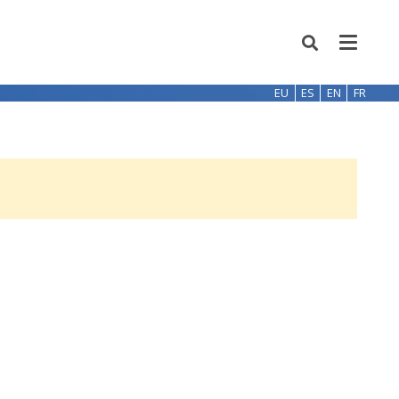
EU
ES
EN
FR