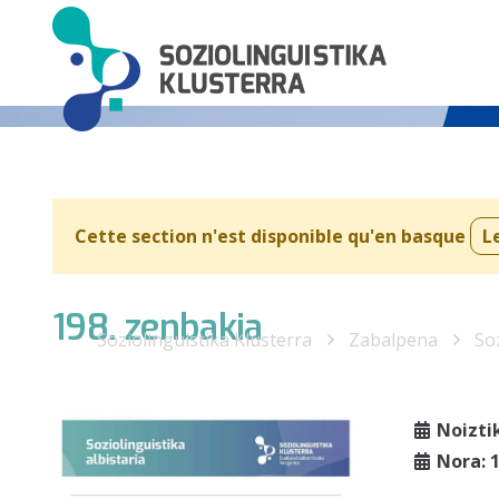
Cette section n'est disponible qu'en basque
L
198. zenbakia
Soziolinguistika Klusterra
Zabalpena
Soz
Noizti
Nora: