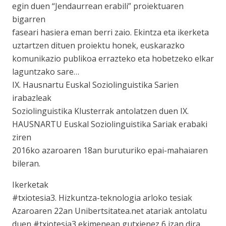
egin duen “Jendaurrean erabili” proiektuaren
bigarren
faseari hasiera eman berri zaio. Ekintza eta ikerketa
uztartzen dituen proiektu honek, euskarazko
komunikazio publikoa errazteko eta hobetzeko elkar
laguntzako sare…
IX. Hausnartu Euskal Soziolinguistika Sarien
irabazleak
Soziolinguistika Klusterrak antolatzen duen IX.
HAUSNARTU Euskal Soziolinguistika Sariak erabaki
ziren
2016ko azaroaren 18an buruturiko epai-mahaiaren
bileran.
Ikerketak
#txiotesia3. Hizkuntza-teknologia arloko tesiak
Azaroaren 22an Unibertsitatea.net atariak antolatu
duen #txiotesia3 ekimenean gutxienez 6 izan dira