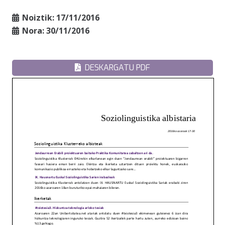
Noiztik:
17/11/2016
Nora:
30/11/2016
DESKARGATU PDF