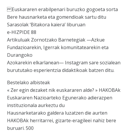
Euskararen erabilpenari buruzko gogoeta sorta
Bere hausnarketa eta gomendioak sartu ditu
Sarasolak ‘Bitakora kaiera’ liburuan
e-HIZPIDE 88
Artikuluak Zornotzako Barnetegiak —Azkue
Fundazioarekin, Igerrak komunitatearekin eta
Durangoko
Azokarekin elkarlanean— Instagram sare sozialean
burututako esperientzia didaktikoak batzen ditu.
Bestelako albisteak
« Zer egin dezaket nik euskararen alde? » HAKOBAk
Euskararen Nazioarteko Egunerako adierazpen
instituzionala aurkeztu du
Hausnarketarako galdera luzatzen die aurten
HAKOBAk herritarrei, gizarte-eragileei nahiz bere
buruari. 500