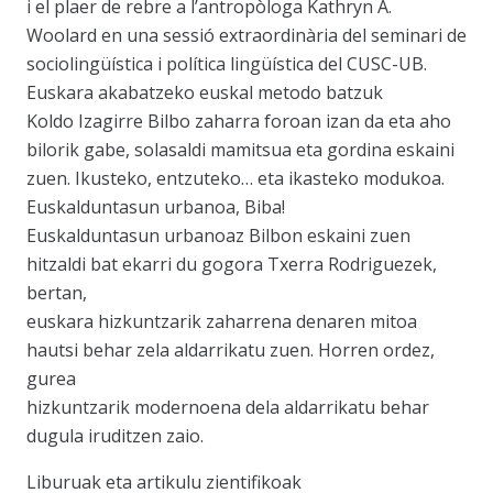
i el plaer de rebre a l’antropòloga Kathryn A.
Woolard en una sessió extraordinària del seminari de
sociolingüística i política lingüística del CUSC-UB.
Euskara akabatzeko euskal metodo batzuk
Koldo Izagirre Bilbo zaharra foroan izan da eta aho
bilorik gabe, solasaldi mamitsua eta gordina eskaini
zuen. Ikusteko, entzuteko… eta ikasteko modukoa.
Euskalduntasun urbanoa, Biba!
Euskalduntasun urbanoaz Bilbon eskaini zuen
hitzaldi bat ekarri du gogora Txerra Rodriguezek,
bertan,
euskara hizkuntzarik zaharrena denaren mitoa
hautsi behar zela aldarrikatu zuen. Horren ordez,
gurea
hizkuntzarik modernoena dela aldarrikatu behar
dugula iruditzen zaio.
Liburuak eta artikulu zientifikoak