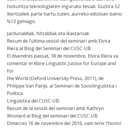
hizkuntza teknologiaren inguruko tesiak. Guztira 52
ikertzailek parte hartu zuten, aurreko edizioan baino
%13 gehiago.
Jardunaldiak, hitzaldiak eta ikastaroak
Resum de l’última sessió del seminari amb Elvira
Riera al Blog del Seminari del CUSC-UB
El divendres passat, 18 de novembre, Elvira Riera va
comentar el llibre Linguistic Justice for Europe and
for
the World (Oxford University Press, 2011), de
Philippe Van Parijs, al Seminari de Sociolingüística i
Política
Lingüística del CUSC-UB.
Resum de la sessió del seminari amb Kathryn
Woolard al Blog del seminari del CUSC-UB
Dimecres 16 de novembre del 2016, vam tenir l’honor