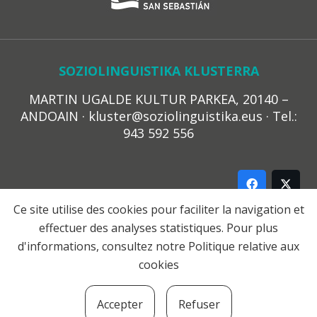
SOZIOLINGUISTIKA KLUSTERRA
MARTIN UGALDE KULTUR PARKEA, 20140 –
ANDOAIN · kluster@soziolinguistika.eus · Tel.:
943 592 556
Ce site utilise des cookies pour faciliter la navigation et
effectuer des analyses statistiques. Pour plus
LEGE OHARRA
d'informations, consultez notre
Politique relative aux
PRIBATUTASUN POLITIKA
cookies
COOKIE-EN POLITIKA
HARREMANA
Accepter
Refuser
© 2021 Soziolinguistika Klusterra