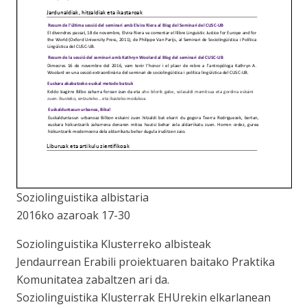
Soziolinguistika albistaria
2016ko azaroak 17-30
Soziolinguistika Klusterreko albisteak
Jendaurrean Erabili proiektuaren baitako Praktika
Komunitatea zabaltzen ari da.
Soziolinguistika Klusterrak EHUrekin elkarlanean