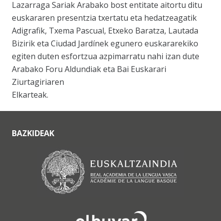
Lazarraga Sariak Arabako bost entitate aitortu ditu
euskararen presentzia txertatu eta hedatzeagatik
Adigrafik, Txema Pascual, Etxeko Baratza, Lautada
Bizirik eta Ciudad Jardínek egunero euskararekiko
egiten duten esfortzua azpimarratu nahi izan dute
Arabako Foru Aldundiak eta Bai Euskarari
Ziurtagiriaren
Elkarteak.
BAZKIDEAK