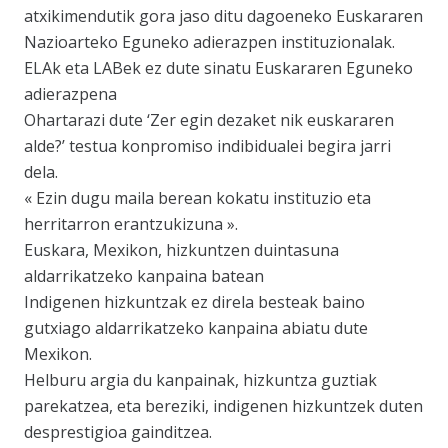
atxikimendutik gora jaso ditu dagoeneko Euskararen
Nazioarteko Eguneko adierazpen instituzionalak.
ELAk eta LABek ez dute sinatu Euskararen Eguneko
adierazpena
Ohartarazi dute ‘Zer egin dezaket nik euskararen
alde?’ testua konpromiso indibidualei begira jarri
dela.
« Ezin dugu maila berean kokatu instituzio eta
herritarron erantzukizuna ».
Euskara, Mexikon, hizkuntzen duintasuna
aldarrikatzeko kanpaina batean
Indigenen hizkuntzak ez direla besteak baino
gutxiago aldarrikatzeko kanpaina abiatu dute
Mexikon.
Helburu argia du kanpainak, hizkuntza guztiak
parekatzea, eta bereziki, indigenen hizkuntzek duten
desprestigioa gainditzea.