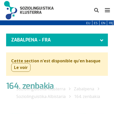
EU
ES
EN
FR
ZABALPENA - FRA
Cette section n'est disponible qu'en basque
Le voir
164. zenbakia
Soziolinguistika Klusterra
Zabalpena
Soziolinguistika Albistaria
164. zenbakia