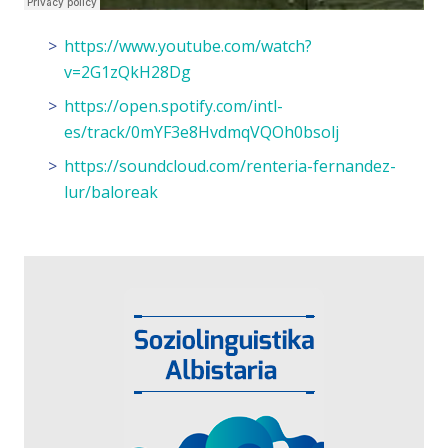
https://www.youtube.com/watch?
v=2G1zQkH28Dg
https://open.spotify.com/intl-
es/track/0mYF3e8HvdmqVQOh0bsolj
https://soundcloud.com/renteria-fernandez-
lur/baloreak