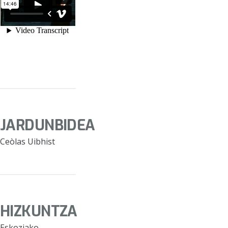
JARDUNBIDEA
Ceòlas Uibhist
HIZKUNTZA
Eskoziako-