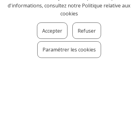
d'informations, consultez notre
Politique relative aux
cookies
Accepter
Refuser
Paramétrer les cookies
SOZIOLINGUISTIKA KLUSTERRA
MARTIN UGALDE KULTUR PARKEA, 20140 –
ANDOAIN · kluster@soziolinguistika.eus · Tel.:
943 592 556