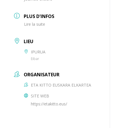
PLUS D'INFOS
Lire la suite
LIEU
IPURUA
Eibar
ORGANISATEUR
ETA KITTO EUSKARA ELKARTEA
SITE WEB
https://etakitto.eus/