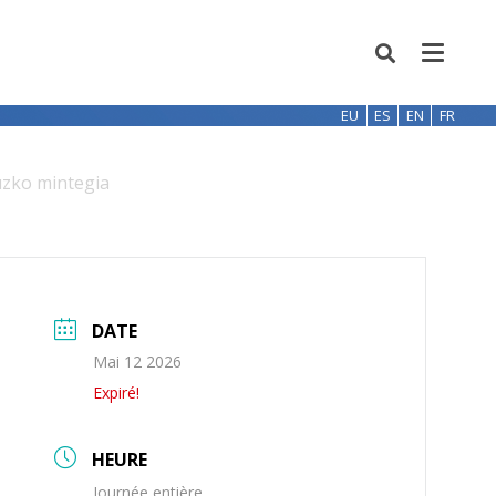
EU
ES
EN
FR
uzko mintegia
DATE
Mai 12 2026
Expiré!
HEURE
Journée entière