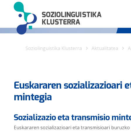
Soziolinguistika Klusterra
Aktualitatea
A
Euskararen sozializazioari 
mintegia
Sozializazio eta transmisio mint
Euskararen sozializazioari eta transmisioari buruzko