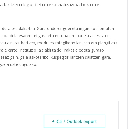
lantzen dugu, beti ere sozializazioa bera ere
 ardura ere dakartza. Gure ondorengoei eta ingurukoei ematen
ekoa dela esaten ari gara eta eurona ere badela adierazten
 hau aintzat hartzea, modu estrategikoan lantzea eta plangitzak
lkarte, instituzio, aisialdi talde, irakasle edota guraso
zeaz gain, gaia askotariko ikuspegitik lantzen saiatzen gara,
goela uste dugulako.
+ iCal / Outlook export