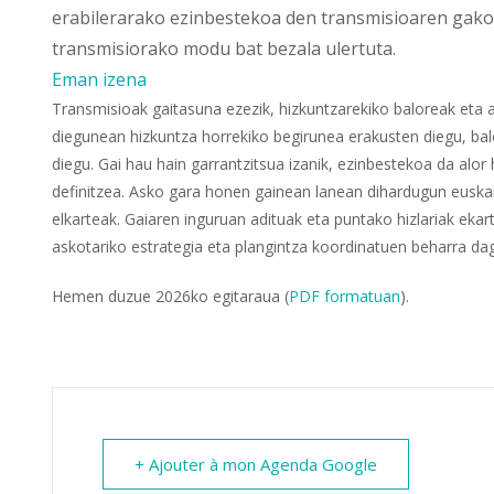
erabilerarako ezinbestekoa den transmisioaren gakoa 
transmisiorako modu bat bezala ulertuta.
Eman izena
Transmisioak gaitasuna ezezik, hizkuntzarekiko baloreak eta
diegunean hizkuntza horrekiko begirunea erakusten diegu, bal
diegu. Gai hau hain garrantzitsua izanik, ezinbestekoa da alor
definitzea. Asko gara honen gainean lanean dihardugun euskara e
elkarteak. Gaiaren inguruan adituak eta puntako hizlariak ekart
askotariko estrategia eta plangintza koordinatuen beharra da
Hemen duzue 2026ko egitaraua (
PDF formatuan
).
+ Ajouter à mon Agenda Google