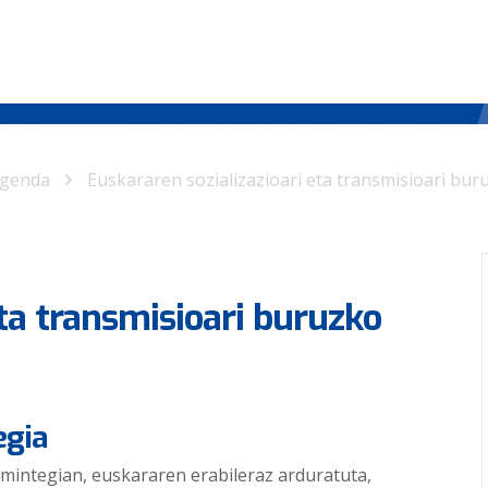
genda
Euskararen sozializazioari eta transmisioari bur
eta transmisioari buruzko
egia
 mintegian, euskararen erabileraz arduratuta,