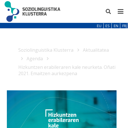
EU
ES
EN
FR
Soziolinguistika Klusterra
Aktualitatea
Agenda
Hizkuntzen erabileraren kale neurketa. Oñati
2021. Emaitzen aurkezpena