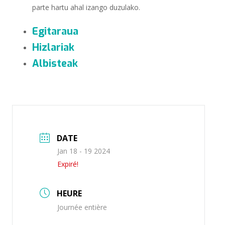
parte hartu ahal izango duzulako.
Egitaraua
Hizlariak
Albisteak
DATE
Jan 18 - 19 2024
Expiré!
HEURE
Journée entière