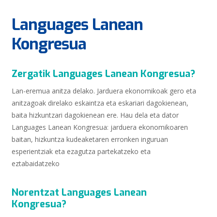
Languages Lanean
Kongresua
Zergatik Languages Lanean Kongresua?
Lan-eremua anitza delako. Jarduera ekonomikoak gero eta
anitzagoak direlako eskaintza eta eskariari dagokienean,
baita hizkuntzari dagokienean ere. Hau dela eta dator
Languages Lanean Kongresua: jarduera ekonomikoaren
baitan, hizkuntza kudeaketaren erronken inguruan
esperientziak eta ezagutza partekatzeko eta
eztabaidatzeko
Norentzat Languages Lanean
Kongresua?