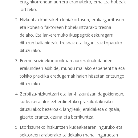
eraginkorrenean aurrera eramateko, emaitza hobeak
lortzeko.
Hizkuntza kudeaketa lehiakortasun, erakargarritasun
eta kohesio faktoreen hobekuntzarako tresna
delako. Eta lan-eremuko ikuspegitik eskuragarri
dituzun baliabideak, tresnak eta laguntzak topatuko
dituzulako.
Eremu sozioekonomikoan aurreratuak dauden
erakundeen adibide, mundu mailako esperientzia eta
tokiko praktika eredugarriak haien hitzetan entzungo
dituzulako.
Zerbitzu-hizkuntzari eta lan-hizkuntzari dagokienean,
kudeaketa alor ezberdinetako praktikak ikusiko
dituzulako: bezeroak, langileak, eraldaketa digitala,
gizarte erantzukizuna eta berrikuntza.
Etorkizuneko hizkuntzen kudeaketaren inguruko eta
sektoreen araberako taldekako mahai inguruetan