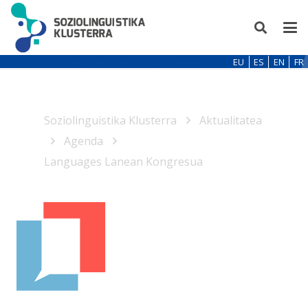
EU
ES
EN
FR
Soziolinguistika Klusterra
Aktualitatea
Agenda
Languages Lanean Kongresua