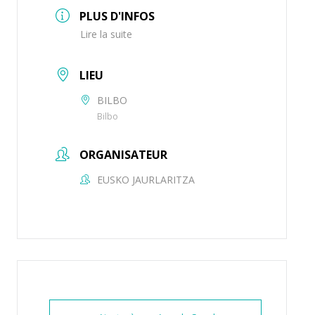
PLUS D'INFOS
Lire la suite
LIEU
BILBO
Bilbo
ORGANISATEUR
EUSKO JAURLARITZA