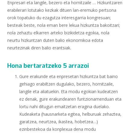
Enpresari eta langile, bezero eta hornitzaile … Hizkuntzaren
erabilerari lotutako kezkak dituen lan-eremuko pertsona
orok topatuko du ezagutza interesgarria kongresuan;
besteak beste, nola eman bere lekua hizkuntza bakoitzari;
nola zehaztu elkarren arteko bizikidetza egokia, nola
neurtu hizkuntzan duten balio ekonomikoa edota
neurtezinak diren balio erantsiak.
Hona bertaratzeko 5 arrazoi
Gure erakunde eta enpresetan hizkuntza bat baino
gehiago erabiltzen dugulako, bezero, hornitzaile,
langile eta aliatuekin. Eta modu egokian kudeatzen
ez denak, gure erakundearen funtzionamenduan eta
lortu nahi ditugun emaitzetan eragina duelako.
Kudeaketa (hausnarketa egitea, helburuak zehaztea,
garatzea, neurtzea, ikastea, hobetzea…)
ezinbestekoa da konplexua dena modu