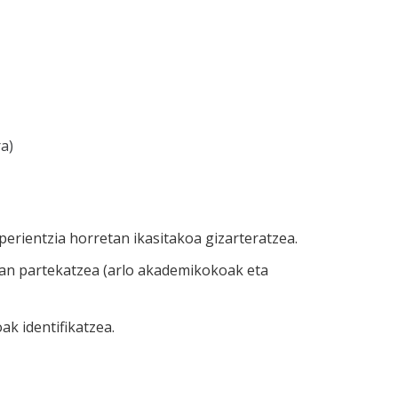
a)
perientzia horretan ikasitakoa gizarteratzea.
an partekatzea (arlo akademikokoak eta
k identifikatzea.