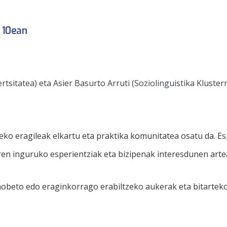
a 10ean
sitatea) eta Asier Basurto Arruti (Soziolinguistika Klusterr
eko eragileak elkartu eta praktika komunitatea osatu da. Es
n inguruko esperientziak eta bizipenak interesdunen arte
beto edo eraginkorrago erabiltzeko aukerak eta bitartekoa