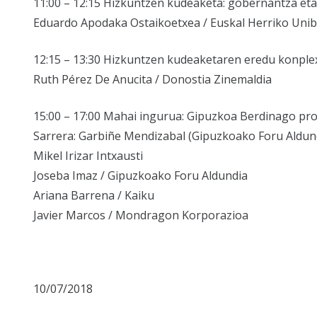
11:00 – 12:15
Hizkuntzen kudeaketa: gobernantza eta a
Eduardo Apodaka Ostaikoetxea / Euskal Herriko Unib
12:15 – 13:30
Hizkuntzen kudeaketaren eredu konplex
Ruth Pérez De Anucita / Donostia Zinemaldia
15:00 – 17:00
Mahai ingurua: Gipuzkoa Berdinago proi
Sarrera: Garbiñe Mendizabal (Gipuzkoako Foru Aldun
Mikel Irizar Intxausti
Joseba Imaz / Gipuzkoako Foru Aldundia
Ariana Barrena / Kaiku
Javier Marcos / Mondragon Korporazioa
10/07/2018