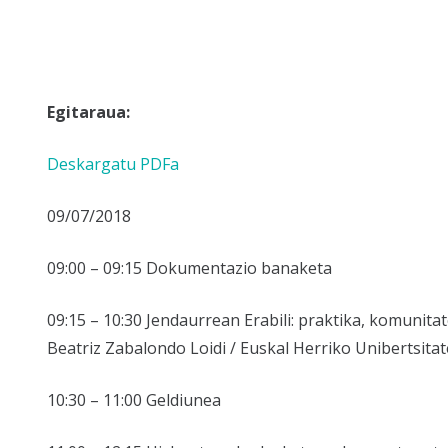
Egitaraua:
Deskargatu PDFa
09/07/2018
09:00 – 09:15 Dokumentazio banaketa
09:15 – 10:30
Jendaurrean Erabili: praktika, komunitat
Beatriz Zabalondo Loidi / Euskal Herriko Unibertsita
10:30 – 11:00 Geldiunea