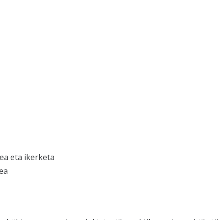
ea eta ikerketa
tea