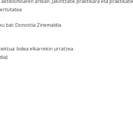
ktibismoaren artean. Jakintzatik praktikara eta praktikatik
ertsitatea
u bat: Donostia Zinemaldia
ektua: bidea elkarrekin urratzea.
dia)