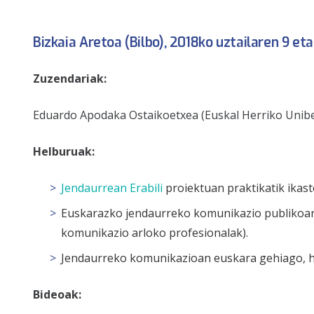
Bizkaia Aretoa (Bilbo), 2018ko uztailaren 9 et
Zuzendariak:
Eduardo Apodaka Ostaikoetxea (Euskal Herriko Unibert
Helburuak:
Jendaurrean Erabil
i
proiektuan praktikatik ikast
Euskarazko jendaurreko komunikazio publikoare
komunikazio arloko profesionalak).
Jendaurreko komunikazioan euskara gehiago, ho
Bideoak: