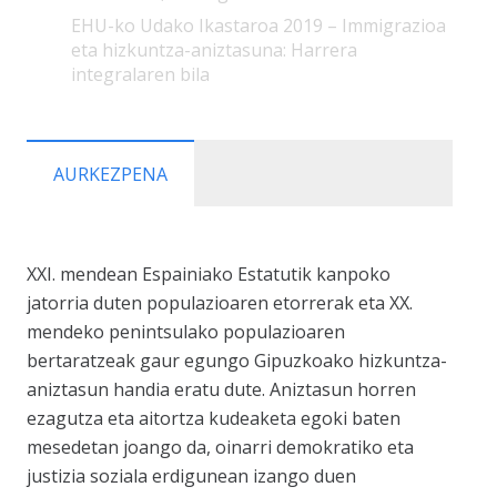
EHU-ko Udako Ikastaroa 2019 – Immigrazioa
eta hizkuntza-aniztasuna: Harrera
integralaren bila
AURKEZPENA
XXI. mendean Espainiako Estatutik kanpoko
jatorria duten populazioaren etorrerak eta XX.
mendeko penintsulako populazioaren
bertaratzeak gaur egungo Gipuzkoako hizkuntza-
aniztasun handia eratu dute. Aniztasun horren
ezagutza eta aitortza kudeaketa egoki baten
mesedetan joango da, oinarri demokratiko eta
justizia soziala erdigunean izango duen