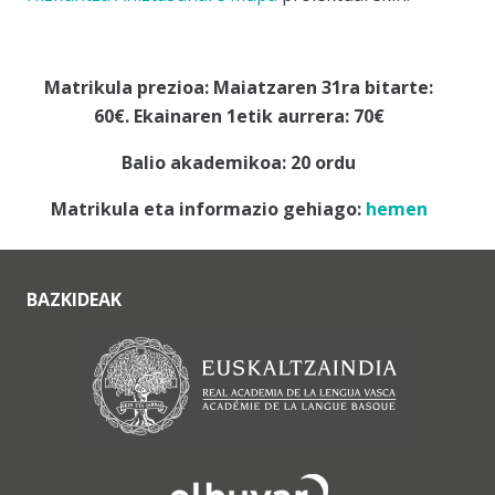
Matrikula prezioa: Maiatzaren 31ra bitarte:
60€. Ekainaren 1etik aurrera: 70€
Balio akademikoa: 20 ordu
Matrikula eta informazio gehiago:
hemen
BAZKIDEAK