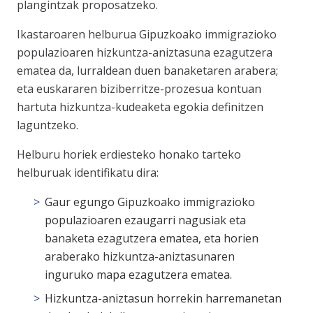
plangintzak proposatzeko.
Ikastaroaren helburua Gipuzkoako immigrazioko
populazioaren hizkuntza-aniztasuna ezagutzera
ematea da, lurraldean duen banaketaren arabera;
eta euskararen biziberritze-prozesua kontuan
hartuta hizkuntza-kudeaketa egokia definitzen
laguntzeko.
Helburu horiek erdiesteko honako tarteko
helburuak identifikatu dira:
Gaur egungo Gipuzkoako immigrazioko
populazioaren ezaugarri nagusiak eta
banaketa ezagutzera ematea, eta horien
araberako hizkuntza-aniztasunaren
inguruko mapa ezagutzera ematea.
Hizkuntza-aniztasun horrekin harremanetan