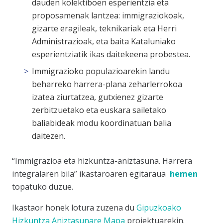
dauden kolektiboen esperientzia eta
proposamenak lantzea: immigraziokoak,
gizarte eragileak, teknikariak eta Herri
Administrazioak, eta baita Kataluniako
esperientziatik ikas daitekeena probestea.
Immigrazioko populazioarekin landu
beharreko harrera-plana zeharlerrokoa
izatea ziurtatzea, gutxienez gizarte
zerbitzuetako eta euskara sailetako
baliabideak modu koordinatuan balia
daitezen.
“Immigrazioa eta hizkuntza-aniztasuna. Harrera
integralaren bila” ikastaroaren egitaraua
hemen
topatuko duzue.
Ikastaor honek lotura zuzena du
Gipuzkoako
Hizkuntza Aniztasunare Mapa
proiektuarekin.