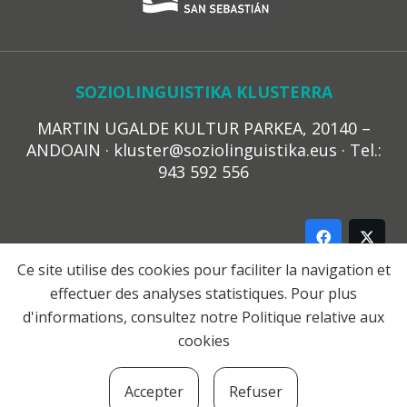
SOZIOLINGUISTIKA KLUSTERRA
MARTIN UGALDE KULTUR PARKEA, 20140 –
ANDOAIN · kluster@soziolinguistika.eus · Tel.:
943 592 556
Ce site utilise des cookies pour faciliter la navigation et
effectuer des analyses statistiques. Pour plus
LEGE OHARRA
d'informations, consultez notre
Politique relative aux
PRIBATUTASUN POLITIKA
cookies
COOKIE-EN POLITIKA
HARREMANA
Accepter
Refuser
© 2021 Soziolinguistika Klusterra