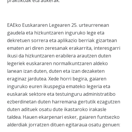
praktikoak eta aukerak.
EAEko Euskararen Legearen 25. urteurrenean
gaudela eta hizkuntzaren inguruko lege eta
dekretuen sorrera eta aplikazio berriak gizartean
ematen ari diren zeresanak erakarrita, interesgarri
ikusi da hizkuntzaren erabilera arautzen duten
legeriek euskararen normalkuntzaren aldeko
lanean izan duten, duten eta izan dezaketen
eraginaz jardutea. Xede horri begira, gaiaren
inguruko euren ikuspegia emateko legeria eta
euskarak sektore eta testuinguru administratibo
ezberdinetan duten harremana gertutik ezagutzen
duten adituek osatu dute ikastaroko irakasle
taldea. Hauen ekarpenari esker, gaiaren funtsezko
alderdiak jorratzen dituen egitaraua osatu genuen: