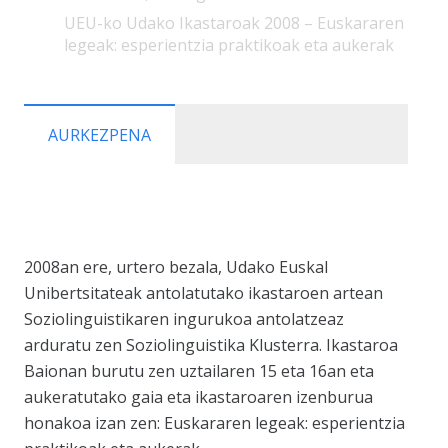
UEU-ko Udako Ikastaroak 2008 – Euskararen
legeak: esperientzia praktikoak eta aukerak
AURKEZPENA
2008an ere, urtero bezala, Udako Euskal
Unibertsitateak antolatutako ikastaroen artean
Soziolinguistikaren ingurukoa antolatzeaz
arduratu zen Soziolinguistika Klusterra. Ikastaroa
Baionan burutu zen uztailaren 15 eta 16an eta
aukeratutako gaia eta ikastaroaren izenburua
honakoa izan zen: Euskararen legeak: esperientzia