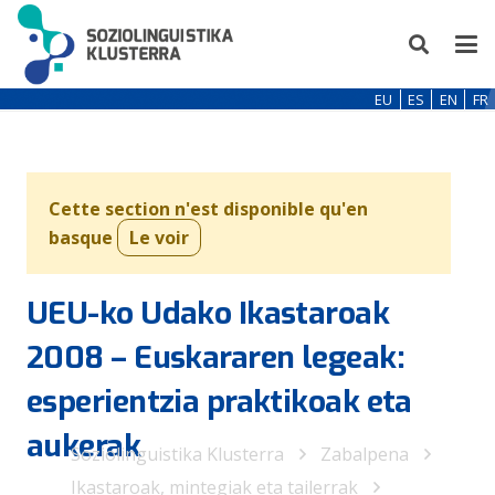
EU
ES
EN
FR
Cette section n'est disponible qu'en
basque
Le voir
UEU-ko Udako Ikastaroak
2008 – Euskararen legeak:
esperientzia praktikoak eta
aukerak
Soziolinguistika Klusterra
Zabalpena
Ikastaroak, mintegiak eta tailerrak