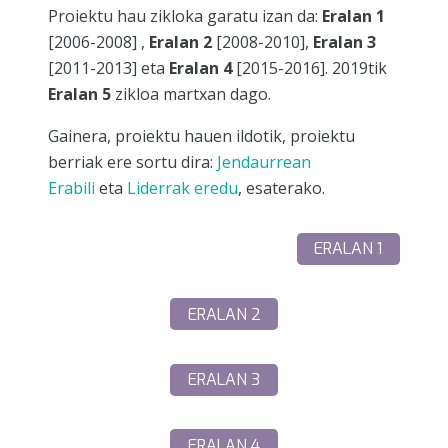
Proiektu hau zikloka garatu izan da:
Eralan 1
[2006-2008] ,
Eralan 2
[2008-2010],
Eralan 3
[2011-2013] eta
Eralan 4
[2015-2016]. 2019tik
Eralan 5
zikloa martxan dago.
Gainera, proiektu hauen ildotik, proiektu
berriak ere sortu dira:
Jendaurrean
Erabili
eta
Liderrak eredu
, esaterako.
ERALAN 1
ERALAN 2
ERALAN 3
ERALAN 4