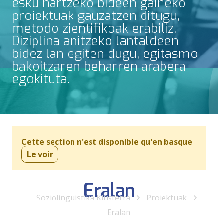
esku hartzeko bideen gaineko
proiektuak gauzatzen ditugu,
metodo zientifikoak erabiliz.
Diziplina anitzeko lantaldeen
bidez lan egiten dugu, egitasmo
bakoitzaren beharren arabera
egokituta.
Cette section n'est disponible qu'en basque
Le voir
Eralan
Soziolinguistika Klusterra
Proiektuak
Eralan