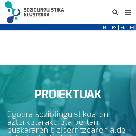
EU
ES
EN
FR
PROIEKTUAK
Egoera soziolinguistikoaren
azterketarako eta bertan
euskararen biziberritzearen alde