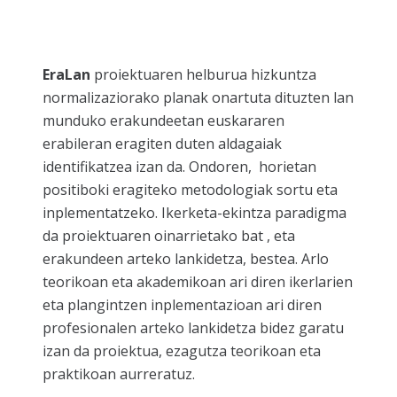
EraLan
proiektuaren helburua hizkuntza
normalizaziorako planak onartuta dituzten lan
munduko erakundeetan euskararen
erabileran eragiten duten aldagaiak
identifikatzea izan da. Ondoren, horietan
positiboki eragiteko metodologiak sortu eta
inplementatzeko. Ikerketa-ekintza paradigma
da proiektuaren oinarrietako bat , eta
erakundeen arteko lankidetza, bestea. Arlo
teorikoan eta akademikoan ari diren ikerlarien
eta plangintzen inplementazioan ari diren
profesionalen arteko lankidetza bidez garatu
izan da proiektua, ezagutza teorikoan eta
praktikoan aurreratuz.