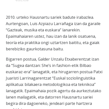
2010. urteko Hausnartu sariek badute irabazlea.
Aurtengoan, Luis Azpiazu Larrañaga izan da garaile
“Gazteak, musika eta euskara” lanarekin.
Epaimahaiaren ustez, hau izan da lanik osatuena,
teoría eta praktika ongi uztartzen baititu, eta gaiak
berebiziko gaurkotasuna baitu.
Bigarren postua, Galder Unzalu Etxaberentzat izan
da “Sugea dantzan: She’s in fashion-etik Bilbao
euskaraz-era” lanagatik, eta hirugarren postua Patxi
Juaristi Larrinagarentzat “Euskal soziolinguistika
aplikatua: bilakaera metodologikoa eta teknikoa”
lanagatik. Epaimahaia pozik agertu da aurkeztutako
lanen mailagatik, eta datorren Hausnartu sariei
begira dira dagoeneko, jendeari parte hartzera