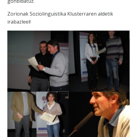
gonbidatuz.
Zorionak Soziolinguistika Klusterraren aldetik
irabazleei!