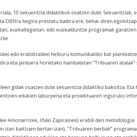
iala, 10 sekuentzia didaktikok osatzen dute. Sekuentziak, 
 eta DBHra begira prestatu badira ere, behar diren egokitza
etan, euskaltegietan, edo euskalduntze programak garatzen 
zke.
sleei edo erabiltzaileei helburu komunikatibo bat planteatze
dira eta jarduera horietako hainbatetan “Tribuaren atalak”
leen gidak osatzen dute sekuentzia didaktiko bakoitza. Eta 
ekuentzien edukien laburpena eta proiektuaren inguruko inf
ike Amonarrizek, Iñaki Zapirainek) erabili den metodologia
zin izan baitzuen bertan izan), “Tribuaren berbak” program