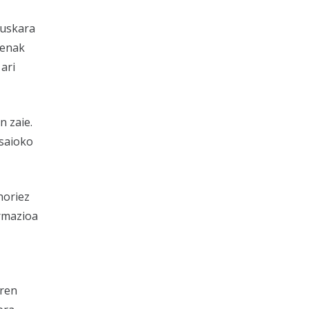
euskara
penak
ari
n zaie.
 saioko
horiez
ormazioa
aren