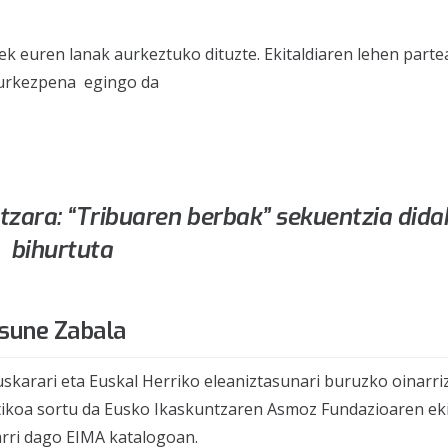
eek euren lanak aurkeztuko dituzte. Ekitaldiaren lehen parte
rkezpena egingo da
ntzara: “Tribuaren berbak” sekuentzia dida
bihurtuta
osune Zabala
uskarari eta Euskal Herriko eleaniztasunari buruzko oinarri
aktikoa sortu da Eusko Ikaskuntzaren Asmoz Fundazioaren ek
rri dago EIMA katalogoan.