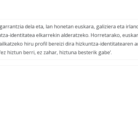
rrantzia dela eta, lan honetan euskara, galiziera eta irlan
ntza-identitatea elkarrekin alderatzeko. Horretarako, euskar
sailkatzeko hiru profil bereizi dira hizkuntza-identitatearen 
 ‘ez hiztun berri, ez zahar, hiztuna besterik gabe’.