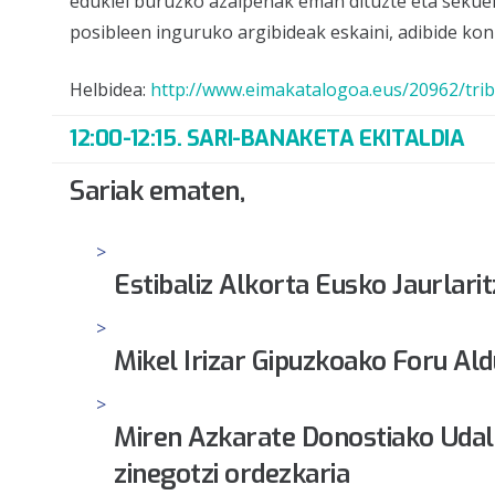
edukiei buruzko azalpenak eman dituzte eta sekuen
posibleen inguruko argibideak eskaini, adibide konk
Helbidea:
http://www.eimakatalogoa.eus/20962/tri
12:00-12:15. SARI-BANAKETA EKITALDIA
Sariak ematen
,
Estibaliz Alkorta
Eusko Jaurlari
Mikel Irizar
Gipuzkoako Foru Ald
Miren Azkarate
Donostiako Udal
zinegotzi ordezkaria