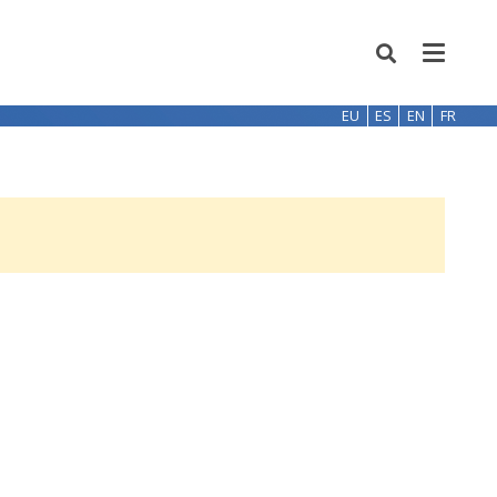
EU
ES
EN
FR