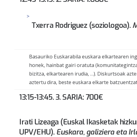
Txerra Rodriguez (soziologoa).
M
Basauriko
Euskarabila
euskara elkartearen ing
honek, hainbat gairi oratuta (komunitategintz
bizitza, elkartearen irudia, …). Diskurtsoak a
aztertu dira, beste euskara elkarte batzuentzat
13:15-13:45. 3. SARIA: 700€
Irati Lizeaga (Euskal Ikasketak hizk
UPV/EHU).
Euskara, galiziera eta I