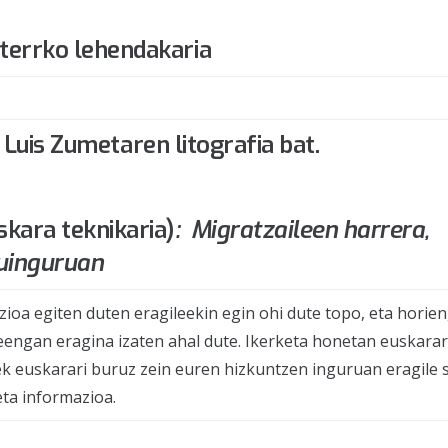
sterrko lehendakaria
 Luis Zumetaren litografia bat.
skara teknikaria)
:
Migratzaileen harrera,
uinguruan
zioa egiten duten eragileekin egin ohi dute topo, eta horie
leengan eragina izaten ahal dute. Ikerketa honetan euskara
ek euskarari buruz zein euren hizkuntzen inguruan eragile 
eta informazioa.