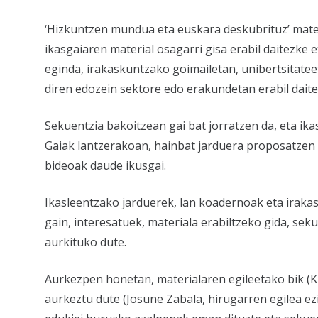
‘Hizkuntzen mundua eta euskara deskubrituz’ mater
ikasgaiaren material osagarri gisa erabil daitezke
eginda, irakaskuntzako goimailetan, unibertsitate
diren edozein sektore edo erakundetan erabil daite
Sekuentzia bakoitzean gai bat jorratzen da, eta ika
Gaiak lantzerakoan, hainbat jarduera proposatzen 
bideoak daude ikusgai.
Ikasleentzako jarduerek, lan koadernoak eta irakas
gain, interesatuek, materiala erabiltzeko gida, s
aurkituko dute.
Aurkezpen honetan, materialaren egileetako bik (K
aurkeztu dute (Josune Zabala, hirugarren egilea e