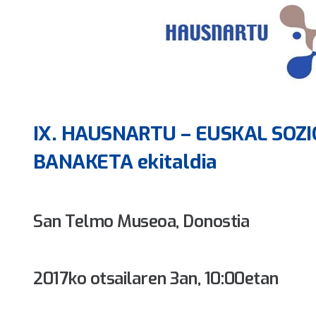
IX. HAUSNARTU – EUSKAL SOZI
BANAKETA ekitaldia
San Telmo Museoa, Donostia
2017ko otsailaren 3an, 10:00etan