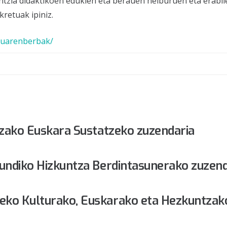
tzia didaktikoen edukien eta berauen helburuen eta erabil
retuak ipiniz.
buarenberbak/
tzako Euskara Sustatzeko zuzendaria
undiko Hizkuntza Berdintasunerako zuzend
eko Kulturako, Euskarako eta Hezkuntzak