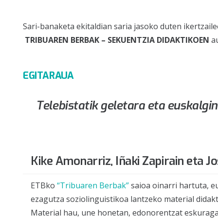
Sari-banaketa ekitaldian saria jasoko duten ikertzail
TRIBUAREN BERBAK – SEKUENTZIA DIDAKTIKOEN
au
EGITARAUA
Telebistatik geletara eta euskalgi
Kike Amonarriz, Iñaki Zapirain eta J
ETBko
“Tribuaren Berbak”
saioa oinarri hartuta, e
ezagutza soziolinguistikoa lantzeko material did
Material hau, une honetan, edonorentzat eskuraga