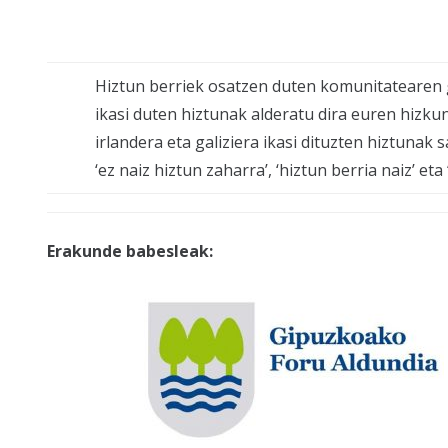
Hiztun berriek osatzen duten komunitatearen ga
ikasi duten hiztunak alderatu dira euren hizku
irlandera eta galiziera ikasi dituzten hiztunak 
‘ez naiz hiztun zaharra’, ‘hiztun berria naiz’ eta
Erakunde babesleak: