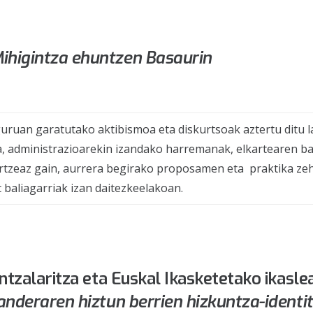
ihigintza ehuntzen Basaurin
uruan garatutako aktibismoa eta diskurtsoak aztertu ditu l
a, administrazioarekin izandako harremanak, elkartearen b
ztertzeaz gain, aurrera begirako proposamen eta praktika ze
 baliagarriak izan daitezkeelakoan.
untzalaritza eta Euskal Ikasketetako ikasle
rlanderaren hiztun berrien hizkuntza-identi